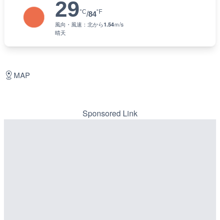
29
°C
°F
/
84
風向・風速：
北
から
1.54
ｍ/s
晴天
MAP
Sponsored Link