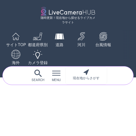
別市
詳細情報
配信元：
天川村役場
LIVE
詳細情報
新東名高速道路 新御殿場
随時更新！現在地から探せるライブカメ
ラサイト
ライブカメラ|静岡県御殿
配信元：
国土交通省 北海道開発局
LIVE
詳細情報
東京都品川区南大井のライ
配信元：
NEXCO中日本
川区
LIVE
サイトTOP
都道府県別
道路
河川
台風情報
中央自動車道 八王子ジャ
詳細情報
カメラ|東京都八王子市
詳細情報
配信元：
東京都品川区南大井ライブカメ
海外
カメラ登録
配信元：
NEXCO中日本
LIVE停止
LIVE
道の駅さがのせきのライブ
国道406号 鬼無里のライ
市
現在地からさがす
市
詳細情報
詳細情報
配信元：
道の駅さがのせきPPカム
配信元：
長野県庁
LIVE
松江自動車道 三次東JCT
のライブカメラ|広島県三
詳細情報
初めての方へ
運営者情報
プライバシーポリシー
配信元：
国土交通省 三次河川国道事務所
© 2017-2026
ライブカメラHUB
Icons made from
svg icons
is licensed by CC BY 4.0