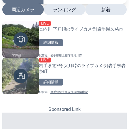
周辺カメラ
ランキング
新着
LIVE
LIVE
LIVE
長内川 下戸鎖のライブカメラ|岩手県久慈市
羽田空港第2旅客ターミナ
南出川水門付近のライブカ
メラ|東京都大田区
町
詳細情報
詳細情報
詳細情報
配信元：
岩手県県土整備部河川課
配信元：
配信元：
日本テレビ
日高町役場
LIVE
LIVE
LIVE
岩手県道7号 大月峠のライブカメラ|岩手県岩
日本全国・緊急地震速報の
比井川水門付近から比井崎
泉町
ラ|和歌山県日高町
詳細情報
詳細情報
詳細情報
配信元：
岩手県県土整備部道路環境課
配信元：
配信元：
株式会社ティーファイブプロジ
日高町役場
LIVE
LIVE
長野県道45号 扇沢・駐車
小浦川水門付近から小浦海
メラ|長野県大町市
メラ|和歌山県日高町
Sponsored Link
詳細情報
詳細情報
配信元：
配信元：
長野県庁
日高町役場