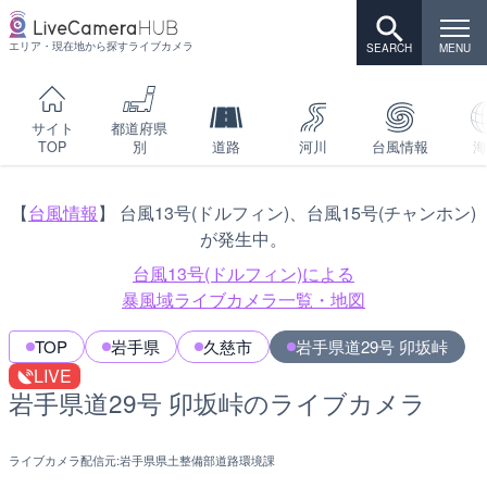
エリア・現在地から探すライブカメラ
サイト
都道府県
TOP
別
道路
河川
台風情報
海
【
台風情報
】 台風13号(ドルフィン)、台風15号(チャンホン)
が発生中。
台風13号(ドルフィン)による
暴風域ライブカメラ一覧・地図
TOP
岩手県
久慈市
岩手県道29号 卯坂峠
LIVE
岩手県道29号 卯坂峠のライブカメラ
ライブカメラ配信元:
岩手県県土整備部道路環境課