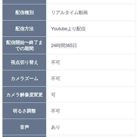
配信種別
リアルタイム動画
配信方法
Youtubeより配信
配信開始〜終了ま
24時間365日
での期間
視点切り替え
不可
カメラズーム
不可
カメラ解像度変更
可
明るさ調整
不可
音声
あり