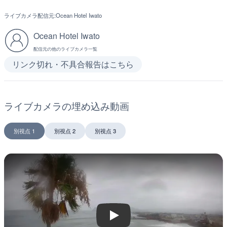
ライブカメラ配信元:
Ocean Hotel Iwato
Ocean Hotel Iwato
配信元の他のライブカメラ一覧
リンク切れ・不具合報告はこちら
ライブカメラの埋め込み動画
別視点 1
別視点 2
別視点 3
Play
Play
Play