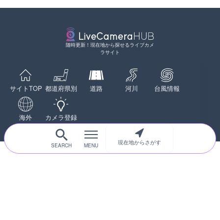
天塩川 岩尾内ダムのライブ
詳細情報
別市
配信元：
アイ・キャン制作G
LIVE終了
水晶浜海水浴場のライブカ
詳細情報
随時更新！現在地から探せるライブカメ
詳細情報
ラサイト
配信元：
国土交通省 北海道開発局
配信元：
美浜町
LIVE
LIVE終了
東京都品川区南大井のライ
東名高速道路・厚木インタ
川区
ライブカメラ|神奈川県厚
サイトTOP
都道府県別
道路
河川
台風情報
詳細情報
詳細情報
配信元：
テレビ朝日
LIVE
配信元：
東京都品川区南大井ライブカメ
海外
カメラ登録
手結港(YASU海の駅クラブ
LIVE停止
高知県香南市
道の駅さがのせきのライブ
詳細情報
市
現在地からさがす
配信元：
YASU海の駅CLUB
詳細情報
配信元：
道の駅さがのせきPPカム
LIVE
松江自動車道 三次東JCT
のライブカメラ|広島県三
詳細情報
初めての方へ
運営者情報
プライバシーポリシー
配信元：
国土交通省 三次河川国道事務所