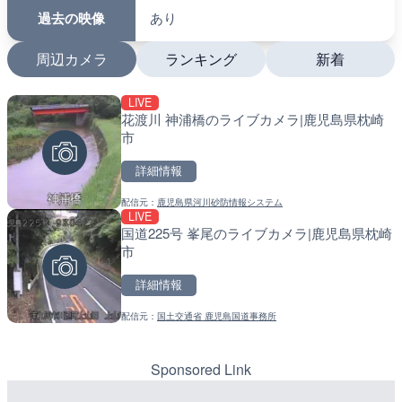
過去の映像
あり
周辺カメラ
ランキング
新着
LIVE
LIVE
LIVE
花渡川 神浦橋のライブカメラ|鹿児島県枕崎
羽田空港第2旅客ターミナ
南出川水門付近のライブカ
市
メラ|東京都大田区
町
詳細情報
詳細情報
詳細情報
配信元：
鹿児島県河川砂防情報システム
配信元：
配信元：
日本テレビ
日高町役場
LIVE
LIVE
LIVE
国道225号 峯尾のライブカメラ|鹿児島県枕崎
日本全国・緊急地震速報の
比井川水門付近から比井崎
市
ラ|和歌山県日高町
詳細情報
詳細情報
詳細情報
配信元：
国土交通省 鹿児島国道事務所
配信元：
配信元：
株式会社ティーファイブプロジ
日高町役場
LIVE
LIVE
Impaxビル付近から歌舞
小浦川水門付近から小浦海
カメラ|東京都新宿区
メラ|和歌山県日高町
Sponsored Link
詳細情報
詳細情報