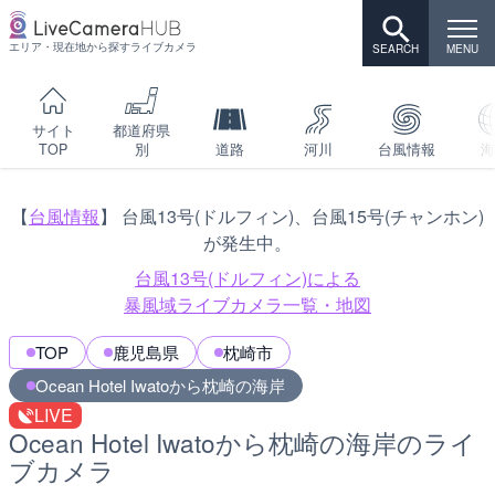
エリア・現在地から探すライブカメラ
サイト
都道府県
TOP
別
道路
河川
台風情報
海
【
台風情報
】 台風13号(ドルフィン)、台風15号(チャンホン)
が発生中。
台風13号(ドルフィン)による
暴風域ライブカメラ一覧・地図
TOP
鹿児島県
枕崎市
Ocean Hotel Iwatoから枕崎の海岸
LIVE
Ocean Hotel Iwatoから枕崎の海岸のライ
ブカメラ