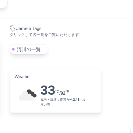
る
Camera Tags
クリックして各一覧をご覧いただけます
河川の一覧
Weather
33
°C
°F
/
92
風向・風速：
南東
から
2.41
ｍ/s
厚い雲