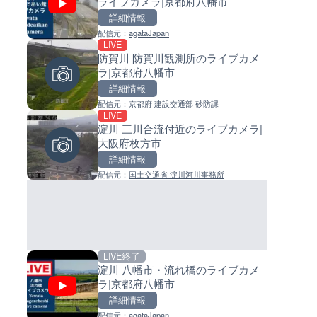
ライブカメラ|京都府八幡市
ライブカメラ|東京都大田区
イブカメラ|和歌山県日高町
詳細情報
詳細情報
詳細情報
配信元：
agataJapan
配信元：
配信元：
日本テレビ
日高町役場
LIVE
LIVE
LIVE
防賀川 防賀川観測所のライブカメ
Impaxビル付近から歌舞伎町
小浦川水門付近から小浦海水
ラ|京都府八幡市
のライブカメラ|東京都新宿区
ライブカメラ|和歌山県日高町
詳細情報
詳細情報
詳細情報
配信元：
京都府 建設交通部 砂防課
配信元：
配信元：
歌舞伎町ゴジラ前ライブ
日高町役場
LIVE
LIVE
LIVE
淀川 三川合流付近のライブカメラ|
国道406号 菅平のライブカメラ
産湯川水門付近のライブカメラ
大阪府枚方市
野県上田市
歌山県日高町
詳細情報
詳細情報
詳細情報
配信元：
国土交通省 淀川河川事務所
配信元：
配信元：
長野県庁
日高町役場
LIVE終了
LIVE
LIVE
淀川 八幡市・流れ橋のライブカメ
ごろごろ茶屋のライブカメラ|
導目木川 花立砂防堰堤下流の
ラ|京都府八幡市
県天川村
ブカメラ|福岡県朝倉市
詳細情報
詳細情報
詳細情報
配信元：
agataJapan
配信元：
配信元：
天川村役場
福岡県庁県土整備部河川課