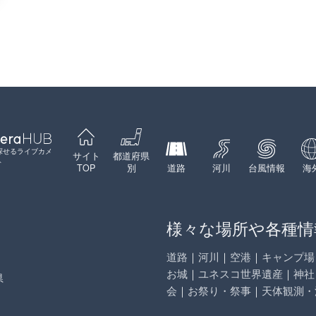
探せるライブカメ
サイト
都道府県
ト
TOP
別
道路
河川
台風情報
海
様々な場所や各種情
道路
｜
河川
｜
空港
｜
キャンプ場
お城
｜
ユネスコ世界遺産
｜
神社
県
会
｜
お祭り・祭事
｜
天体観測・