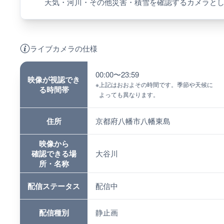
天気・河川・その他災害・積雪を確認するカメラと
ライブカメラの仕様
00:00〜23:59
映像が視認でき
※
上記はおおよその時間です。季節や天候に
る時間帯
よっても異なります。
住所
京都府八幡市八幡東島
映像から
確認できる場
大谷川
所・名称
配信ステータス
配信中
配信種別
静止画