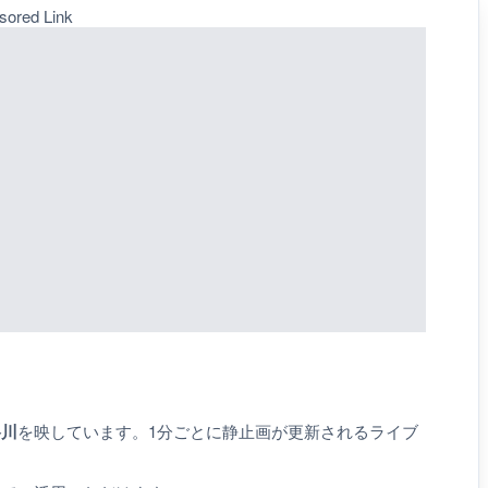
sored Link
谷川
を映しています。1分ごとに静止画が更新されるライブ