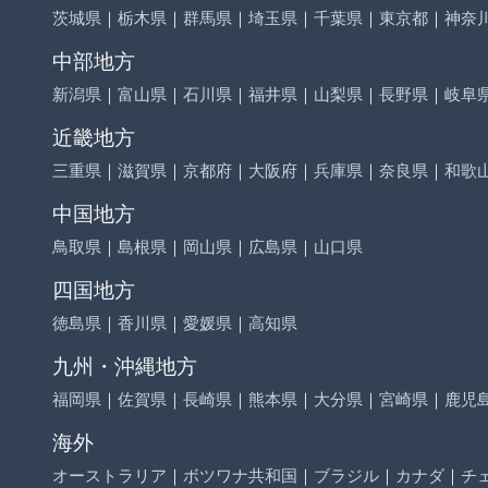
茨城県
｜
栃木県
｜
群馬県
｜
埼玉県
｜
千葉県
｜
東京都
｜
神奈
中部地方
新潟県
｜
富山県
｜
石川県
｜
福井県
｜
山梨県
｜
長野県
｜
岐阜
近畿地方
三重県
｜
滋賀県
｜
京都府
｜
大阪府
｜
兵庫県
｜
奈良県
｜
和歌
中国地方
鳥取県
｜
島根県
｜
岡山県
｜
広島県
｜
山口県
四国地方
徳島県
｜
香川県
｜
愛媛県
｜
高知県
九州・沖縄地方
福岡県
｜
佐賀県
｜
長崎県
｜
熊本県
｜
大分県
｜
宮崎県
｜
鹿児
海外
オーストラリア
｜
ボツワナ共和国
｜
ブラジル
｜
カナダ
｜
チ