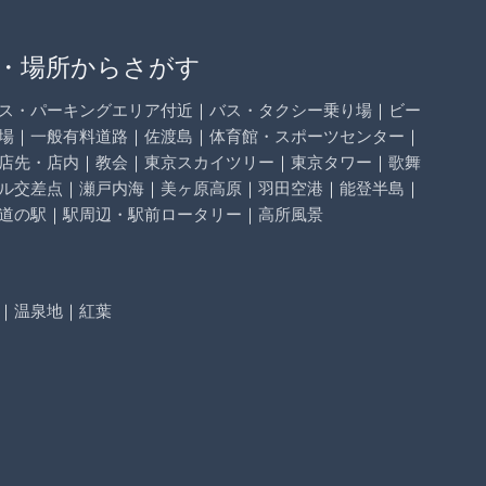
・場所からさがす
ス・パーキングエリア付近
｜
バス・タクシー乗り場
｜
ビー
場
｜
一般有料道路
｜
佐渡島
｜
体育館・スポーツセンター
｜
店先・店内
｜
教会
｜
東京スカイツリー
｜
東京タワー
｜
歌舞
ル交差点
｜
瀬戸内海
｜
美ヶ原高原
｜
羽田空港
｜
能登半島
｜
道の駅
｜
駅周辺・駅前ロータリー
｜
高所風景
｜
温泉地
｜
紅葉