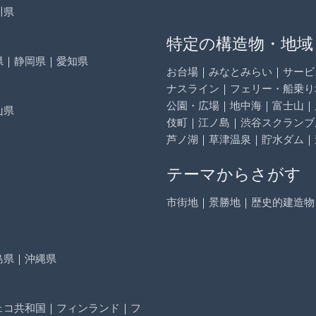
川県
特定の構造物・地域
県
｜
静岡県
｜
愛知県
お台場
｜
みなとみらい
｜
サービ
ナスライン
｜
フェリー・船乗り
公園・広場
｜
地中海
｜
富士山
｜
山県
伎町
｜
江ノ島
｜
渋谷スクランブ
芦ノ湖
｜
草津温泉
｜
貯水ダム
｜
テーマからさがす
市街地
｜
景勝地
｜
歴史的建造物
島県
｜
沖縄県
ェコ共和国
｜
フィンランド
｜
フ