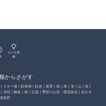
カメラ登
外
録
報からさがす
｜
スキー場
｜
駐車場
｜
鉄道
｜
夜景
｜
海
｜
港
｜
滝
｜
山
｜
湖
｜
｜
寺院
｜
離島
｜
桜
｜
紅葉
｜
季節のお花・開花状況
｜
花火大
流星群