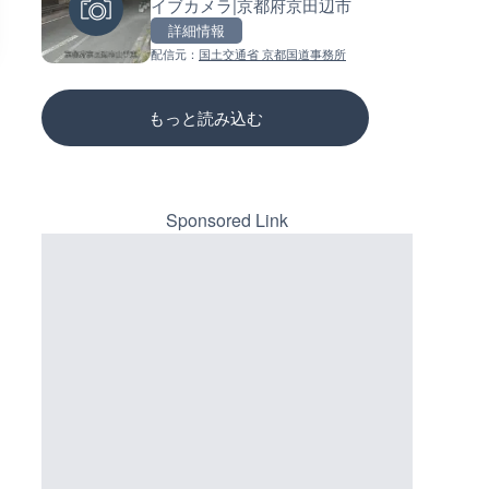
イブカメラ|京都府京田辺市
メラ|兵庫県洲本市
ーチェンジのライブカメラ|広
三次市
詳細情報
詳細情報
詳細情報
配信元：
国土交通省 京都国道事務所
配信元：
配信元：
淡路ザル
国土交通省 三次河川国道事務所
もっと読み込む
Sponsored Link