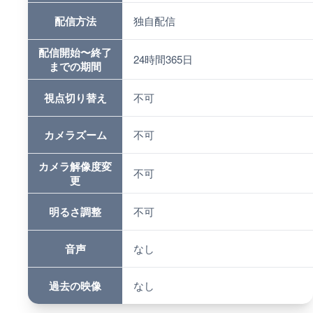
配信方法
独自配信
配信開始〜終了
24時間365日
までの期間
視点切り替え
不可
カメラズーム
不可
カメラ解像度変
不可
更
明るさ調整
不可
音声
なし
過去の映像
なし