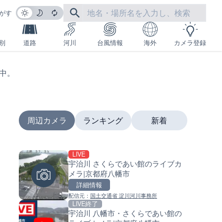
がす
別
道路
河川
台風情報
海外
カメラ登録
生中。
周辺カメラ
ランキング
新着
LIVE
LIVE
LIVE
宇治川 さくらであい館のライブカ
日本全国・緊急地震速報のラ
南出川水門付近のライブカメラ
メラ|京都府八幡市
カメラ
歌山県日高町
詳細情報
詳細情報
詳細情報
配信元：
国土交通省 淀川河川事務所
配信元：
配信元：
株式会社ティーファイブプロジ
日高町役場
LIVE終了
LIVE
LIVE
宇治川 八幡市・さくらであい館の
羽田空港第2旅客ターミナルか
比井川水門付近から比井崎海