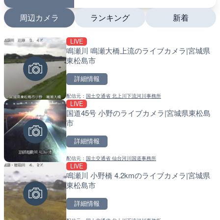
周辺カメラ
ランキング
新着
LIVE
LIVE
LIVE
鳴瀬川 鳴瀬大橋上流のライブカメラ|宮城県
長尾川 水梨橋のライブカメ
南出川水門付近のライブカ
東松島市
町
詳細情報
詳細情報
詳細情報
配信元：
国土交通省 北上川下流河川事務所
配信元：
配信元：
静岡県交通基盤部河川砂防局土
日高町役場
LIVE
LIVE
LIVE
国道45号 小野のライブカメラ|宮城県東松島
巴川 能島雨量水位観測局の
比井川水門付近から比井崎
市
岡県静岡市
ラ|和歌山県日高町
詳細情報
詳細情報
詳細情報
配信元：
国土交通省 仙台河川国道事務所
配信元：
配信元：
静岡県交通基盤部河川砂防局土
日高町役場
LIVE
LIVE
LIVE
鳴瀬川 小野橋 4.2kmのライブカメラ|宮城県
巴川 上土水位観測局のライ
小浦川水門付近から小浦海
東松島市
静岡市
メラ|和歌山県日高町
詳細情報
詳細情報
詳細情報