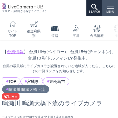
エリア・現在地から探すライブカメラ
サイト
都道府県
TOP
別
道路
河川
台風情報
海
【
台風情報
】 台風16号(ペイロー)、台風15号(チャンホン)、
台風13号(ドルフィン)が発生中。
台風の暴風域にライブカメラが設置されている地域が入ったら、こちらに
その一覧リンクをお知らせします。
TOP
宮城県
東松島市
鳴瀬川 鳴瀬大橋下流
LIVE
鳴瀬川 鳴瀬大橋下流のライブカメラ
ライブカメラ配信元:
国土交通省 北上川下流河川事務所