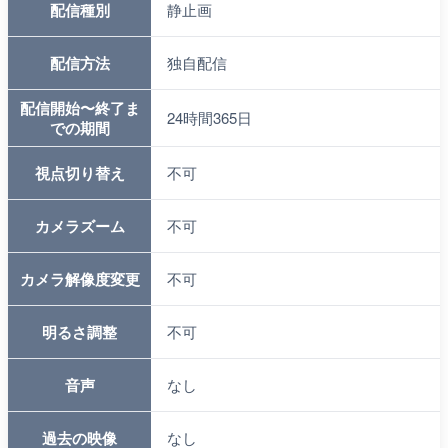
配信種別
静止画
配信方法
独自配信
配信開始〜終了ま
24時間365日
での期間
視点切り替え
不可
カメラズーム
不可
カメラ解像度変更
不可
明るさ調整
不可
音声
なし
過去の映像
なし