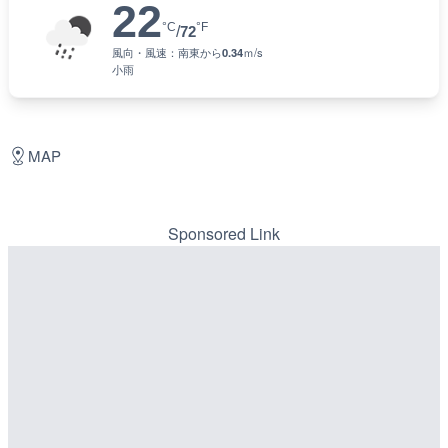
22
°C
°F
/
72
風向・風速：
南東
から
0.34
ｍ/s
小雨
MAP
Sponsored Link