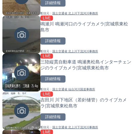
詳細情報
詳細情報
配信元：
国土交通省 北上川下流河川事務所
配信元：
配信元：
福岡県庁県土整備部河川課
国土交通省 北海道開発局
LIVE
LIVE
LIVE
春季限定
鳴瀬川 鳴瀬河口のライブカメラ|宮城県東松
中山観音公園の梅林のライ
天塩川 岩尾内ダムのライブ
島市
塚市
別市
詳細情報
詳細情報
詳細情報
配信元：
国土交通省 北上川下流河川事務所
配信元：
配信元：
大本山 中山寺
国土交通省 北海道開発局
LIVE
LIVE
LIVE
三陸縦貫自動車道 鳴瀬奥松島インターチェン
国道298号 辻地下道 上り
東京都品川区南大井のライ
ジのライブカメラ|宮城県東松島市
玉県さいたま市
川区
詳細情報
詳細情報
詳細情報
配信元：
国土交通省 仙台河川国道事務所
配信元：
配信元：
国土交通省 北首都国道事務所
東京都品川区南大井ライブカメ
LIVE
LIVE
LIVE停止
吉田川 川下地区（若針樋管）のライブカメ
国道298号 辻地下道 下り
道の駅さがのせきのライブ
ラ|宮城県東松島市
玉県さいたま市
市
詳細情報
詳細情報
詳細情報
配信元：
国土交通省 北上川下流河川事務所
配信元：
配信元：
国土交通省 北首都国道事務所
道の駅さがのせきPPカム
LIVE
LIVE
LIVE