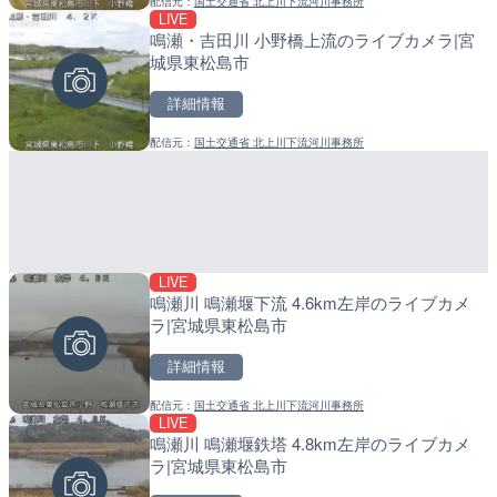
配信元：
国土交通省 北上川下流河川事務所
配信元：
配信元：
静岡県交通基盤部河川砂防局土
日高町役場
LIVE
LIVE
LIVE
鳴瀬・吉田川 小野橋上流のライブカメラ|宮
柳瀬川 秋津橋のライブカメ
産湯川水門付近のライブカ
城県東松島市
市
町
詳細情報
詳細情報
詳細情報
配信元：
国土交通省 北上川下流河川事務所
配信元：
配信元：
東京都建設局
日高町役場
LIVE
LIVE
LIVE
鳴瀬川 鳴瀬堰下流 4.6km左岸のライブカメ
庵原川 庵原川橋のライブカ
導目木川 花立砂防堰堤下流
ラ|宮城県東松島市
市
福岡県朝倉市
詳細情報
詳細情報
詳細情報
配信元：
国土交通省 北上川下流河川事務所
配信元：
配信元：
静岡県交通基盤部河川砂防局土
福岡県庁県土整備部河川課
LIVE
LIVE
LIVE
鳴瀬川 鳴瀬堰鉄塔 4.8km左岸のライブカメ
戸切川 古川橋のライブカメ
常呂川 鹿ノ子ダムのライブ
ラ|宮城県東松島市
戸町
詳細情報