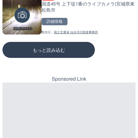
国道45号 上下堤1番のライブカメラ|宮城県東
国道298号 芝地下道 上り
松江自動車道 三次東JCT
松島市
玉県川口市
のライブカメラ|広島県三
詳細情報
詳細情報
詳細情報
配信元：
国土交通省 仙台河川国道事務所
配信元：
配信元：
国土交通省 北首都国道事務所
国土交通省 三次河川国道事務所
もっと読み込む
Sponsored Link