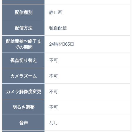
配信種別
静止画
配信方法
独自配信
配信開始〜終了ま
24時間365日
での期間
視点切り替え
不可
カメラズーム
不可
カメラ解像度変更
不可
明るさ調整
不可
音声
なし