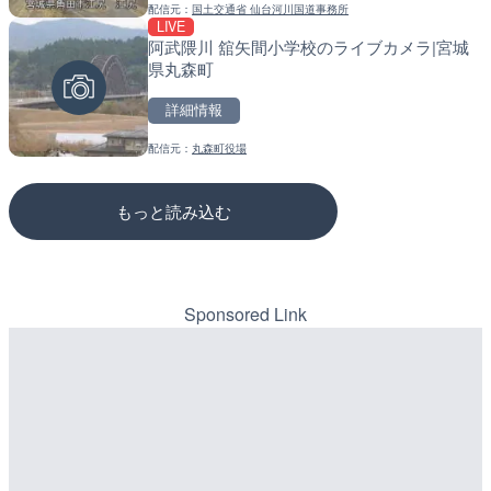
配信元：
国土交通省 仙台河川国道事務所
配信元：
配信元：
NEXCO西日本
道の駅さがのせきPPカム
LIVE
LIVE
LIVE
阿武隈川 舘矢間小学校のライブカメラ|宮城
羽田空港飛行場のライブカ
松江自動車道 三次東JCT
県丸森町
のライブカメラ|広島県三
詳細情報
詳細情報
詳細情報
配信元：
丸森町役場
配信元：
配信元：
Live Jet
国土交通省 三次河川国道事務所
もっと読み込む
Sponsored Link