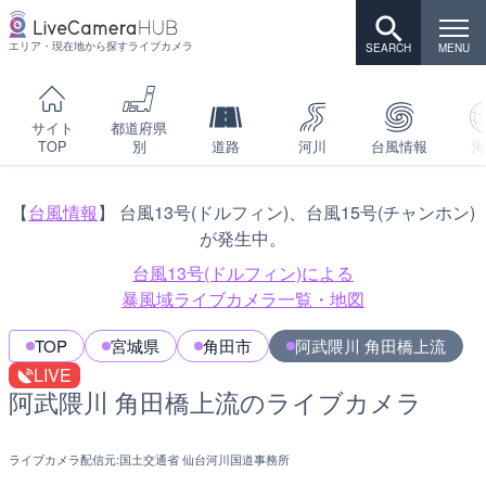
エリア・現在地から探すライブカメラ
サイト
都道府県
TOP
別
道路
河川
台風情報
海
【
台風情報
】 台風13号(ドルフィン)、台風15号(チャンホン)
が発生中。
台風13号(ドルフィン)による
暴風域ライブカメラ一覧・地図
TOP
宮城県
角田市
阿武隈川 角田橋上流
LIVE
阿武隈川 角田橋上流のライブカメラ
ライブカメラ配信元:
国土交通省 仙台河川国道事務所