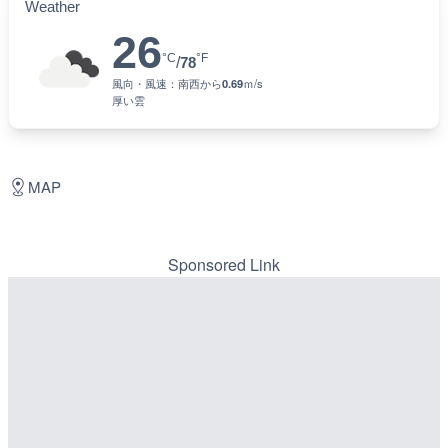
Weather
26
°C
°F
/
78
風向・風速：
南西
から
0.69
ｍ/s
厚い雲
MAP
Sponsored Link