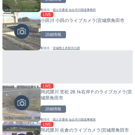
配信元：
国土交通省 仙台河川国道事務所
配信元：
配信元：
日本テレビ
日高町役場
LIVE
LIVE
LIVE
小田川 小田のライブカメラ|宮城県角田市
Impaxビル付近から歌舞
産湯川水門付近のライブカ
カメラ|東京都新宿区
町
詳細情報
詳細情報
詳細情報
配信元：
宮城県土木部河川課
配信元：
配信元：
歌舞伎町ゴジラ前ライブ
日高町役場
LIVE
LIVE
LIVE
阿武隈川 笠松 28.1k右岸Ｐのライブカメラ|宮
国道18号篠ノ井橋のライブ
導目木川 花立砂防堰堤下流
城県角田市
野市
福岡県朝倉市
詳細情報
詳細情報
詳細情報
配信元：
国土交通省 仙台河川国道事務所
配信元：
配信元：
国土交通省 長野国道事務所
福岡県庁県土整備部河川課
LIVE
LIVE
LIVE
阿武隈川 佐倉のライブカメラ|宮城県角田市
ATISより首都高速3号渋谷
常呂川 鹿ノ子ダムのライブ