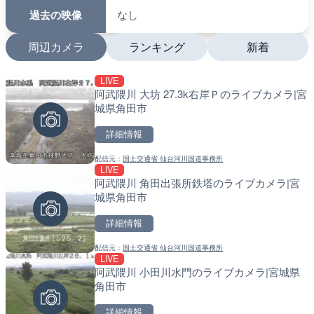
過去の映像
なし
周辺カメラ
ランキング
新着
LIVE
LIVE
LIVE
阿武隈川 大坊 27.3k右岸Ｐのライブカメラ|宮
国道406号 鬼無里のライ
南出川水門付近のライブカ
城県角田市
市
町
詳細情報
詳細情報
詳細情報
配信元：
国土交通省 仙台河川国道事務所
配信元：
配信元：
長野県庁
日高町役場
LIVE
LIVE終了
LIVE
阿武隈川 角田出張所鉄塔のライブカメラ|宮
東名高速道路・厚木インタ
比井川水門付近から比井崎
城県角田市
ライブカメラ|神奈川県厚
ラ|和歌山県日高町
詳細情報
詳細情報
詳細情報
配信元：
国土交通省 仙台河川国道事務所
配信元：
配信元：
テレビ朝日
日高町役場
LIVE
LIVE
LIVE
阿武隈川 小田川水門のライブカメラ|宮城県
羽田空港第2旅客ターミナ
小浦川水門付近から小浦海
角田市
メラ|東京都大田区
メラ|和歌山県日高町
詳細情報
詳細情報
詳細情報