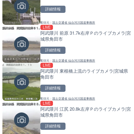
ョン付近のライブカメラ|
戸町
詳細情報
詳細情報
詳細情報
配信元：
国土交通省 仙台河川国道事務所
配信元：
配信元：
日本エンタープライズ株式会社
国土交通省 北海道開発局
LIVE
LIVE停止
LIVE
阿武隈川 前原 31.7k右岸Ｐのライブカメラ|宮
日テレより那覇空港のライ
天塩川 岩尾内ダムのライブ
城県角田市
覇市
別市
詳細情報
詳細情報
詳細情報
配信元：
国土交通省 仙台河川国道事務所
配信元：
配信元：
日本テレビ
国土交通省 北海道開発局
LIVE
LIVE
LIVE
阿武隈川 東根橋上流のライブカメラ|宮城県
地久子川 二枚橋のライブカ
東京都品川区南大井のライ
角田市
市
川区
詳細情報
詳細情報
詳細情報
配信元：
国土交通省 仙台河川国道事務所
配信元：
配信元：
富山県庁
東京都品川区南大井ライブカメ
LIVE
LIVE
LIVE停止
阿武隈川 江尻 20.8k左岸Ｐのライブカメラ|宮
北陸自動車道 金沢森本イ
道の駅さがのせきのライブ
城県角田市
イブカメラ|石川県金沢市
市
詳細情報
詳細情報
詳細情報