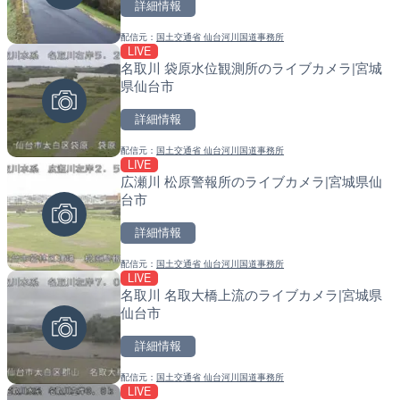
詳細情報
詳細情報
詳細情報
配信元：
国土交通省 仙台河川国道事務所
配信元：
配信元：
SBSnews6
国土交通省 北海道開発局
LIVE
LIVE
LIVE
名取川 袋原水位観測所のライブカメラ|宮城
淡路島モンキーセンターの
天塩川 岩尾内ダムのライブ
県仙台市
県洲本市
別市
詳細情報
詳細情報
詳細情報
配信元：
国土交通省 仙台河川国道事務所
配信元：
配信元：
淡路ザル
国土交通省 北海道開発局
LIVE
LIVE
LIVE
広瀬川 松原警報所のライブカメラ|宮城県仙
手結港(YASU海の駅クラブ
東京都品川区南大井のライ
台市
高知県香南市
川区
詳細情報
詳細情報
詳細情報
配信元：
国土交通省 仙台河川国道事務所
配信元：
配信元：
YASU海の駅CLUB
東京都品川区南大井ライブカメ
LIVE
LIVE
LIVE停止
名取川 名取大橋上流のライブカメラ|宮城県
多摩川 日野橋水位観測所の
道の駅さがのせきのライブ
仙台市
京都立川市
市
詳細情報
詳細情報
詳細情報
配信元：
国土交通省 仙台河川国道事務所
配信元：
配信元：
国土交通省 京浜河川事務所
道の駅さがのせきPPカム
LIVE
LIVE
LIVE