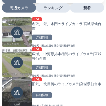
周辺カメラ
ランキング
新着
LIVE
LIVE
LIVE
名取川 笊川水門のライブカメラ|宮城県仙台
日本全国・緊急地震速報の
南出川水門付近のライブカ
市
町
詳細情報
詳細情報
詳細情報
配信元：
国土交通省 仙台河川国道事務所
配信元：
配信元：
株式会社ティーファイブプロジ
日高町役場
LIVE
LIVE
LIVE
広瀬川 中河原排水樋管のライブカメラ|宮城
坪野川 坪野橋のライブカメ
比井川水門付近から比井崎
県仙台市
ラ|和歌山県日高町
詳細情報
詳細情報
詳細情報
配信元：
国土交通省 仙台河川国道事務所
配信元：
配信元：
富山県庁
日高町役場
LIVE
LIVE
LIVE
旧笊川 北目橋のライブカメラ|宮城県仙台市
羽田空港第2旅客ターミナ
小浦川水門付近から小浦海
メラ|東京都大田区
メラ|和歌山県日高町
詳細情報
詳細情報
詳細情報
配信元：
宮城県土木部河川課
配信元：
配信元：
日本テレビ
日高町役場