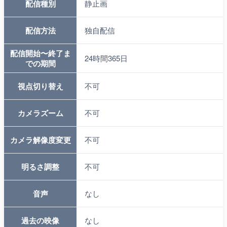
配信種別
静止画
配信方法
独自配信
配信開始〜終了ま
24時間365日
での期間
視点切り替え
不可
カメラズーム
不可
カメラ解像度変更
不可
明るさ調整
不可
音声
なし
過去の映像
なし