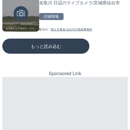
名取川 日辺のライブカメラ|宮城県仙台市
摩周湖のライブカメラ|北
松江自動車道 三次東JCT
のライブカメラ|広島県三
詳細情報
詳細情報
詳細情報
配信元：
国土交通省 仙台河川国道事務所
配信元：
配信元：
環境省自然環境局生物多様性セ
国土交通省 三次河川国道事務所
もっと読み込む
Sponsored Link