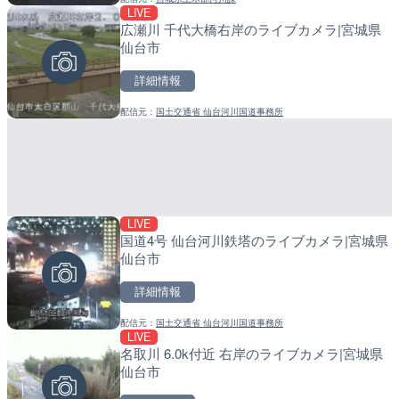
LIVE
LIVE
LIVE
広瀬川 千代大橋右岸のライブカメラ|宮城県
知床峠展望台・国道334号
産湯川水門付近のライブカ
仙台市
ラ|北海道羅臼町
町
詳細情報
詳細情報
詳細情報
配信元：
国土交通省 仙台河川国道事務所
配信元：
配信元：
一般国道334号斜里～ウトロ間
日高町役場
LIVE
LIVE
LIVE
国道4号 仙台河川鉄塔のライブカメラ|宮城県
ルナコーストより銭函海水
導目木川 花立砂防堰堤下流
仙台市
ラ|北海道小樽市
福岡県朝倉市
詳細情報
詳細情報
詳細情報
配信元：
国土交通省 仙台河川国道事務所
配信元：
配信元：
ホテルルナコースト
福岡県庁県土整備部河川課
LIVE
LIVE停止
LIVE
名取川 6.0k付近 右岸のライブカメラ|宮城県
日本平から富士山・清水港
常呂川 鹿ノ子ダムのライブ
仙台市
岡県静岡市
戸町