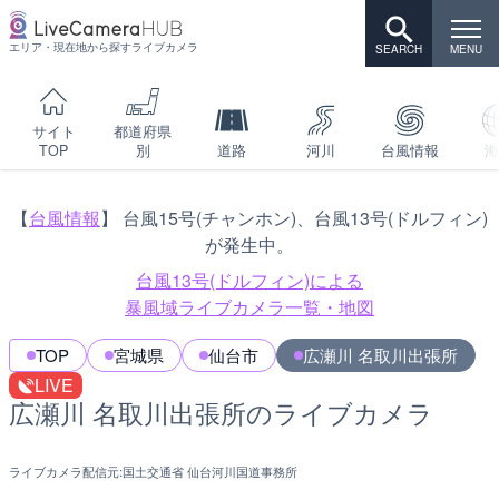
エリア・現在地から探すライブカメラ
サイト
都道府県
TOP
別
道路
河川
台風情報
海
【
台風情報
】 台風15号(チャンホン)、台風13号(ドルフィン)
が発生中。
台風13号(ドルフィン)による
暴風域ライブカメラ一覧・地図
TOP
宮城県
仙台市
広瀬川 名取川出張所
LIVE
広瀬川 名取川出張所のライブカメラ
ライブカメラ配信元:
国土交通省 仙台河川国道事務所