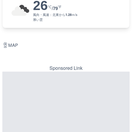
26
°C
°F
/
79
風向・風速：
北東
から
1.28
ｍ/s
厚い雲
MAP
Sponsored Link