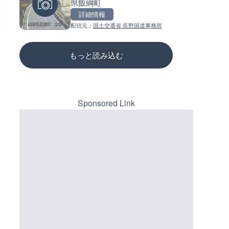
県飯綱町
イブカメラ|北海道羅臼町
ーチェンジのライブカメラ|広
三次市
詳細情報
詳細情報
詳細情報
配信元：
国土交通省 長野国道事務所
配信元：
配信元：
一般国道334号斜里～ウトロ間路
国土交通省 三次河川国道事務所
会議
もっと読み込む
Sponsored Link