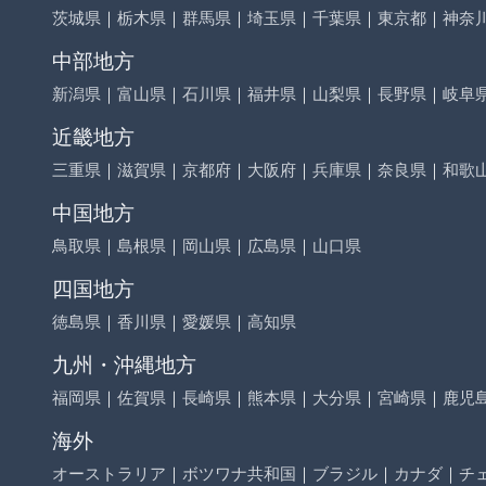
茨城県
｜
栃木県
｜
群馬県
｜
埼玉県
｜
千葉県
｜
東京都
｜
神奈
中部地方
新潟県
｜
富山県
｜
石川県
｜
福井県
｜
山梨県
｜
長野県
｜
岐阜
近畿地方
三重県
｜
滋賀県
｜
京都府
｜
大阪府
｜
兵庫県
｜
奈良県
｜
和歌
中国地方
鳥取県
｜
島根県
｜
岡山県
｜
広島県
｜
山口県
四国地方
徳島県
｜
香川県
｜
愛媛県
｜
高知県
九州・沖縄地方
福岡県
｜
佐賀県
｜
長崎県
｜
熊本県
｜
大分県
｜
宮崎県
｜
鹿児
海外
オーストラリア
｜
ボツワナ共和国
｜
ブラジル
｜
カナダ
｜
チ