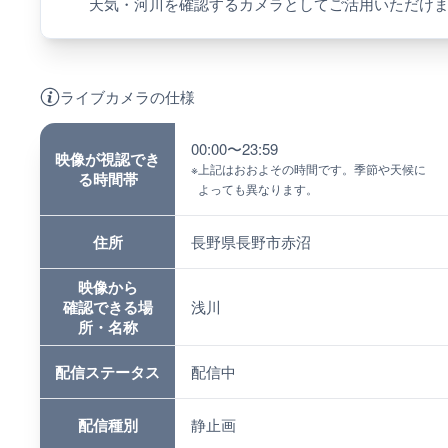
天気・河川を確認するカメラとしてご活用いただけ
ライブカメラの仕様
00:00〜23:59
映像が視認でき
※
上記はおおよその時間です。季節や天候に
る時間帯
よっても異なります。
住所
長野県長野市赤沼
映像から
確認できる場
浅川
所・名称
配信ステータス
配信中
配信種別
静止画