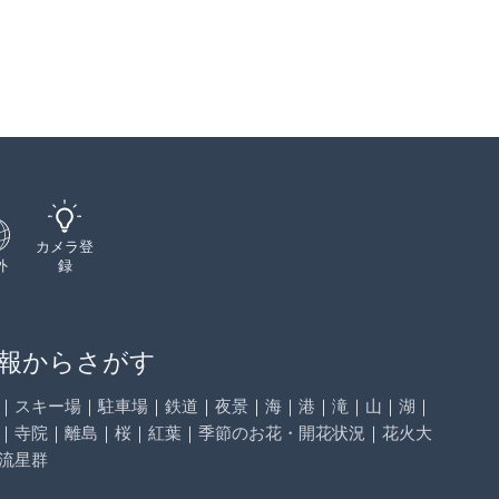
カメラ登
外
録
報からさがす
｜
スキー場
｜
駐車場
｜
鉄道
｜
夜景
｜
海
｜
港
｜
滝
｜
山
｜
湖
｜
｜
寺院
｜
離島
｜
桜
｜
紅葉
｜
季節のお花・開花状況
｜
花火大
流星群