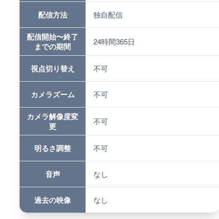
配信方法
独自配信
配信開始〜終了
24時間365日
までの期間
視点切り替え
不可
カメラズーム
不可
カメラ解像度変
不可
更
明るさ調整
不可
音声
なし
過去の映像
なし