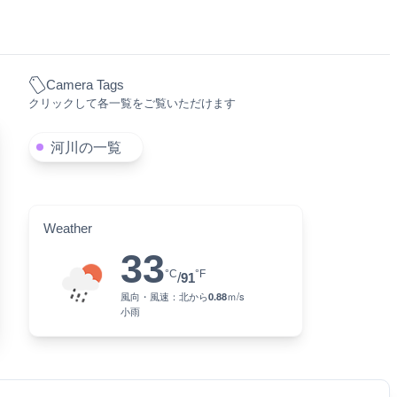
Camera Tags
クリックして各一覧をご覧いただけます
河川の一覧
Weather
33
°C
°F
/
91
風向・風速：
北
から
0.88
ｍ/s
小雨