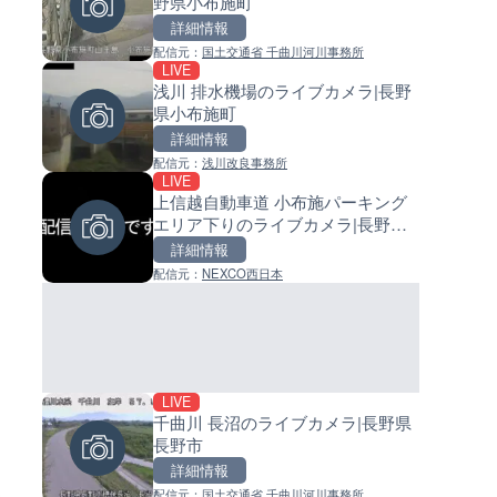
野県小布施町
カメラ
イブカメラ|和歌山県日高町
詳細情報
詳細情報
詳細情報
配信元：
国土交通省 千曲川河川事務所
配信元：
配信元：
株式会社ティーファイブプロジ
日高町役場
LIVE
LIVE
LIVE
浅川 排水機場のライブカメラ|長野
Impaxビル付近から歌舞伎町
小浦川水門付近から小浦海水
県小布施町
のライブカメラ|東京都新宿区
ライブカメラ|和歌山県日高町
詳細情報
詳細情報
詳細情報
配信元：
浅川改良事務所
配信元：
配信元：
歌舞伎町ゴジラ前ライブ
日高町役場
LIVE
LIVE終了
LIVE
上信越自動車道 小布施パーキング
東名高速道路・厚木インター
産湯川水門付近のライブカメラ
エリア下りのライブカメラ|長野県
ジ付近のライブカメラ|神奈川
歌山県日高町
小布施町
木市
詳細情報
詳細情報
詳細情報
配信元：
NEXCO西日本
配信元：
配信元：
テレビ朝日
日高町役場
LIVE
LIVE
LIVE
千曲川 長沼のライブカメラ|長野県
長野県道45号 扇沢・駐車場付
導目木川 花立砂防堰堤下流の
長野市
ライブカメラ|長野県大町市
ブカメラ|福岡県朝倉市
詳細情報
詳細情報
詳細情報
配信元：
国土交通省 千曲川河川事務所
配信元：
配信元：
長野県庁
福岡県庁県土整備部河川課