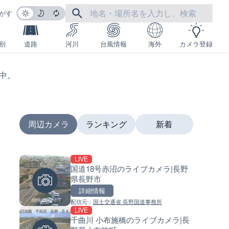
がす
別
道路
河川
台風情報
海外
カメラ登録
生中。
周辺カメラ
ランキング
新着
LIVE
LIVE
LIVE
国道18号赤沼のライブカメラ|長野
羽田空港第2旅客ターミナルか
南出川水門付近のライブカメラ
県長野市
ライブカメラ|東京都大田区
歌山県日高町
詳細情報
詳細情報
詳細情報
配信元：
国土交通省 長野国道事務所
配信元：
配信元：
日本テレビ
日高町役場
LIVE
LIVE
LIVE
千曲川 小布施橋のライブカメラ|長
日本全国・緊急地震速報のラ
比井川水門付近から比井崎海