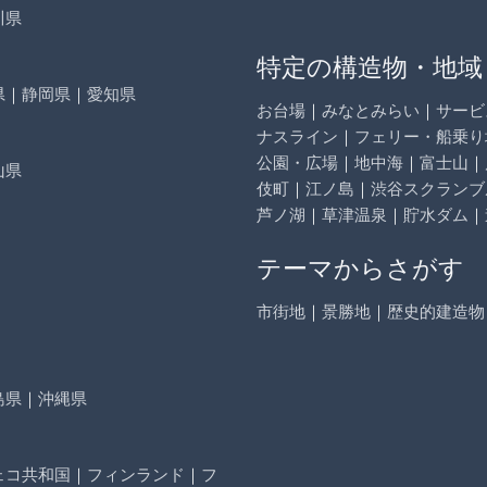
川県
特定の構造物・地域
県
｜
静岡県
｜
愛知県
お台場
｜
みなとみらい
｜
サービ
ナスライン
｜
フェリー・船乗り
公園・広場
｜
地中海
｜
富士山
｜
山県
伎町
｜
江ノ島
｜
渋谷スクランブ
芦ノ湖
｜
草津温泉
｜
貯水ダム
｜
テーマからさがす
市街地
｜
景勝地
｜
歴史的建造物
島県
｜
沖縄県
ェコ共和国
｜
フィンランド
｜
フ