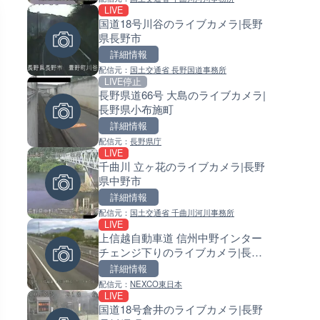
LIVE
LIVE
LIVE
国道18号川谷のライブカメラ|長野
手結港(YASU海の駅クラブ)の
常呂川 鹿ノ子ダムのライブカメ
県長野市
ブカメラ|高知県香南市
北海道置戸町
詳細情報
詳細情報
詳細情報
配信元：
国土交通省 長野国道事務所
配信元：
配信元：
YASU海の駅CLUB
国土交通省 北海道開発局
LIVE停止
LIVE
LIVE
長野県道66号 大島のライブカメラ|
国道406号 菅平のライブカメラ
天塩川 岩尾内ダムのライブカメ
長野県小布施町
野県上田市
北海道士別市
詳細情報
詳細情報
詳細情報
配信元：
長野県庁
配信元：
配信元：
長野県庁
国土交通省 北海道開発局
LIVE
LIVE
LIVE
千曲川 立ヶ花のライブカメラ|長野
ごろごろ茶屋のライブカメラ|
東京都品川区南大井のライブ
県中野市
県天川村
ラ|東京都品川区
詳細情報
詳細情報
詳細情報
配信元：
国土交通省 千曲川河川事務所
配信元：
配信元：
天川村役場
東京都品川区南大井ライブカメ
LIVE
LIVE
LIVE停止
上信越自動車道 信州中野インター
NEXCO西日本より名神高速道
道の駅さがのせきのライブカメ
チェンジ下りのライブカメラ|長野
都南～京都東インターチェン
大分県大分市
県中野市
ライブカメラ|京都府京都市
詳細情報
詳細情報
詳細情報
配信元：
NEXCO東日本
配信元：
配信元：
NEXCO西日本
道の駅さがのせきPPカム
LIVE
LIVE
LIVE
国道18号倉井のライブカメラ|長野
知床峠展望台・国道334号付近
松江自動車道 三次東JCT・イ