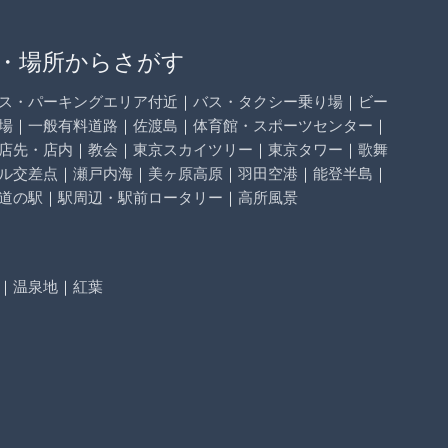
・場所からさがす
ス・パーキングエリア付近
｜
バス・タクシー乗り場
｜
ビー
場
｜
一般有料道路
｜
佐渡島
｜
体育館・スポーツセンター
｜
店先・店内
｜
教会
｜
東京スカイツリー
｜
東京タワー
｜
歌舞
ル交差点
｜
瀬戸内海
｜
美ヶ原高原
｜
羽田空港
｜
能登半島
｜
道の駅
｜
駅周辺・駅前ロータリー
｜
高所風景
｜
温泉地
｜
紅葉