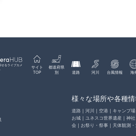
探せるライブカメ
サイト
都道府県
ト
TOP
別
道路
河川
台風情報
海
様々な場所や各種情
道路
｜
河川
｜
空港
｜
キャンプ場
お城
｜
ユネスコ世界遺産
｜
神社
県
会
｜
お祭り・祭事
｜
天体観測・