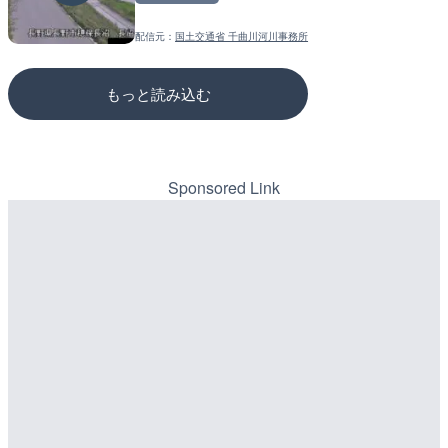
詳細情報
詳細情報
配信元：
国土交通省 千曲川河川事務所
配信元：
配信元：
UTSUMI LIVECAM
国土交通省 三次河川国道事務所
もっと読み込む
Sponsored Link