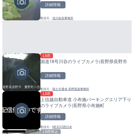
詳細情報
詳細情報
詳細情報
配信元：
浅川改良事務所
配信元：
配信元：
日本テレビ
日高町役場
LIVE
LIVE
LIVE
国道18号川谷のライブカメラ|長野県長野市
沖永良部島海岸のライブカ
導目木川 花立砂防堰堤下流
町
福岡県朝倉市
詳細情報
詳細情報
詳細情報
配信元：
国土交通省 長野国道事務所
配信元：
配信元：
和泊町
福岡県庁県土整備部河川課
LIVE
LIVE
LIVE
上信越自動車道 小布施パーキングエリア下り
TBSより羽田空港第1ター
常呂川 鹿ノ子ダムのライブ
のライブカメラ|長野県小布施町
メラ|東京都大田区
戸町
詳細情報
詳細情報
詳細情報
配信元：
NEXCO西日本
配信元：
配信元：
TBS NEWS DIG Powered by J
国土交通省 北海道開発局
LIVE停止
LIVE終了
LIVE