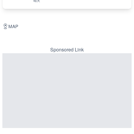
晴天
MAP
Sponsored Link