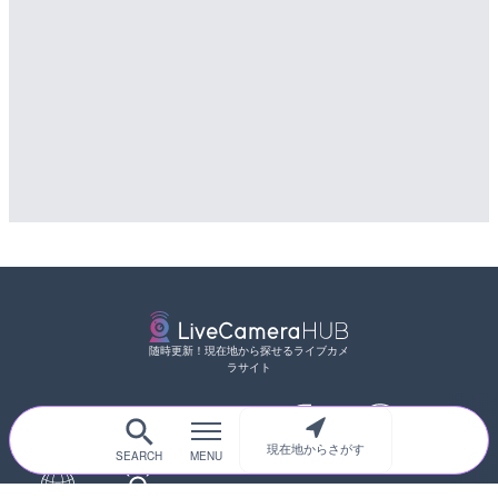
随時更新！現在地から探せるライブカメ
ラサイト
現在地からさがす
サイトTOP
都道府県別
道路
河川
台風情報