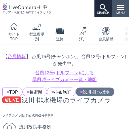
エリア・現在地から探すライブカメラ
サイト
都道府県
TOP
別
道路
河川
台風情報
海
【
台風情報
】 台風15号(チャンホン)、台風13号(ドルフィン)
が発生中。
台風13号(ドルフィン)による
暴風域ライブカメラ一覧・地図
TOP
長野県
小布施町
浅川 排水機場
浅川 排水機場のライブカメラ
LIVE
ライブカメラ配信元:
浅川改良事務所
浅川改良事務所