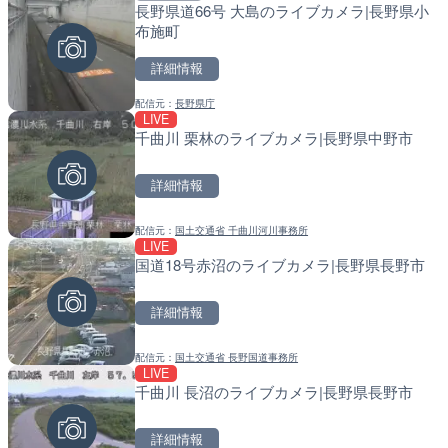
長野県道66号 大島のライブカメラ|長野県小
いたみ花火大会のライブカ
天塩川 岩尾内ダムのライブ
布施町
別市
詳細情報
詳細情報
詳細情報
配信元：
長野県庁
配信元：
配信元：
いたみ花火大会ライブ配信用
国土交通省 北海道開発局
LIVE
LIVE
LIVE
千曲川 栗林のライブカメラ|長野県中野市
日本全国・緊急地震速報の
東京都品川区南大井のライ
川区
詳細情報
詳細情報
詳細情報
配信元：
国土交通省 千曲川河川事務所
配信元：
配信元：
株式会社ティーファイブプロジ
東京都品川区南大井ライブカメ
LIVE
LIVE
LIVE停止
国道18号赤沼のライブカメラ|長野県長野市
Impaxビル付近から歌舞
道の駅さがのせきのライブ
カメラ|東京都新宿区
市
詳細情報
詳細情報
詳細情報
配信元：
国土交通省 長野国道事務所
配信元：
配信元：
歌舞伎町ゴジラ前ライブ
道の駅さがのせきPPカム
LIVE
LIVE停止
LIVE
千曲川 長沼のライブカメラ|長野県長野市
南知多町内海新田付近から
松江自動車道 三次東JCT
イブカメラ|愛知県南知多
のライブカメラ|広島県三
詳細情報