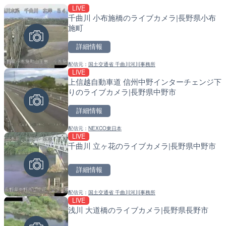
LIVE
LIVE停止
LIVE
千曲川 小布施橋のライブカメラ|長野県小布
内海海水浴場のライブカメ
南出川水門付近のライブカ
施町
町
詳細情報
詳細情報
詳細情報
配信元：
国土交通省 千曲川河川事務所
配信元：
配信元：
南知多町観光協会
日高町役場
LIVE
LIVE
LIVE
上信越自動車道 信州中野インターチェンジ下
手結港(YASU海の駅クラブ
比井川水門付近から比井崎
りのライブカメラ|長野県中野市
高知県香南市
ラ|和歌山県日高町
詳細情報
詳細情報
詳細情報
配信元：
NEXCO東日本
配信元：
配信元：
YASU海の駅CLUB
日高町役場
LIVE
LIVE
LIVE
千曲川 立ヶ花のライブカメラ|長野県中野市
徳之島町亀津のライブカメ
小浦川水門付近から小浦海
町
メラ|和歌山県日高町
詳細情報
詳細情報
詳細情報
配信元：
国土交通省 千曲川河川事務所
配信元：
配信元：
Tokki Works
日高町役場
LIVE
LIVE
LIVE
浅川 大道橋のライブカメラ|長野県長野市
羽田空港第2旅客ターミナ
産湯川水門付近のライブカ
メラ|東京都大田区
町