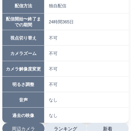
配信方法
独自配信
配信開始〜終了ま
24時間365日
での期間
視点切り替え
不可
カメラズーム
不可
カメラ解像度変更
不可
明るさ調整
不可
音声
なし
過去の映像
なし
周辺カメラ
ランキング
新着