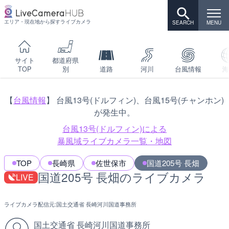
エリア・現在地から探すライブカメラ
サイト
都道府県
TOP
別
道路
河川
台風情報
海
【
台風情報
】 台風13号(ドルフィン)、台風15号(チャンホン)
が発生中。
台風13号(ドルフィン)による
暴風域ライブカメラ一覧・地図
TOP
長崎県
佐世保市
国道205号 長畑
国道205号 長畑のライブカメラ
LIVE
ライブカメラ配信元:
国土交通省 長崎河川国道事務所
国土交通省 長崎河川国道事務所