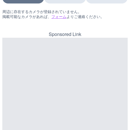
周辺に存在するカメラが登録されていません。
LIVE
LIVE
掲載可能なカメラがあれば、
フォーム
よりご連絡ください。
日本全国・緊急地震速報の
南出川水門付近のライブカ
町
詳細情報
Sponsored Link
詳細情報
配信元：
配信元：
株式会社ティーファイブプロジ
日高町役場
LIVE
LIVE
羽田空港第2旅客ターミナ
比井川水門付近から比井崎
メラ|東京都大田区
ラ|和歌山県日高町
詳細情報
詳細情報
配信元：
配信元：
日本テレビ
日高町役場
LIVE
LIVE
Impaxビル付近から歌舞
小浦川水門付近から小浦海
カメラ|東京都新宿区
メラ|和歌山県日高町
詳細情報
詳細情報
配信元：
配信元：
歌舞伎町ゴジラ前ライブ
日高町役場
LIVE
LIVE
ごろごろ茶屋のライブカメ
産湯川水門付近のライブカ
町
詳細情報
詳細情報
配信元：
天川村役場
配信元：
日高町役場