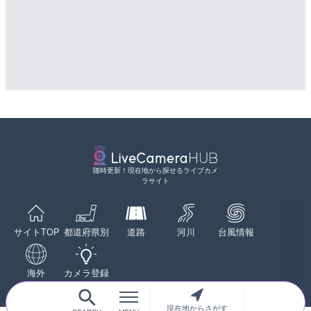
LIVE
国道406号 菅平のライブ
LIVE
導目木川 花立砂防堰堤下流
詳細情報
福岡県朝倉市
配信元：
長野県庁
LIVE
詳細情報
手結港(YASU海の駅クラブ
配信元：
福岡県庁県土整備部河川課
高知県香南市
LIVE
常呂川 鹿ノ子ダムのライブ
詳細情報
随時更新！現在地から探せるライブカメ
戸町
配信元：
YASU海の駅CLUB
ラサイト
LIVE
詳細情報
長野県道45号 扇沢・駐車
配信元：
国土交通省 北海道開発局
メラ|長野県大町市
LIVE
天塩川 岩尾内ダムのライブ
詳細情報
サイトTOP
都道府県別
道路
河川
台風情報
別市
配信元：
長野県庁
LIVE
知床峠展望台・国道334号
詳細情報
海外
カメラ登録
ラ|北海道羅臼町
配信元：
国土交通省 北海道開発局
詳細情報
LIVE
現在地からさがす
配信元：
一般国道334号斜里～ウトロ間