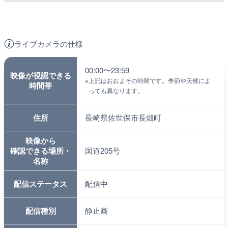
ライブカメラの仕様
00:00〜23:59
映像が視認できる
※
上記はおおよその時間です。季節や天候によ
時間帯
っても異なります。
住所
長崎県佐世保市長畑町
映像から
確認できる場所・
国道205号
名称
配信ステータス
配信中
配信種別
静止画