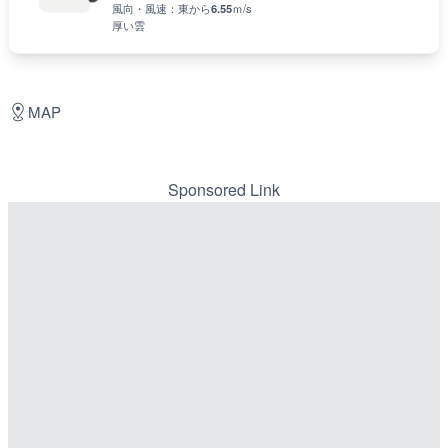
風向・風速：
東
から
6.55
ｍ/s
厚い雲
MAP
Sponsored Link