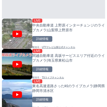
メラ|東京都大田区
町
詳細情報
詳細情報
LIVE
配信元：
配信元：
日本テレビ
日高町役場
中央自動車道 上野原インターチェンジのライ
ブカメラ|山梨県上野原市
詳細情報
配信元：
UTYテレビ山梨公式チャンネル
LIVE
LIVE
LIVE
関越自動車道 高坂サービスエリア付近のライ
TBSより羽田空港第1ター
導目木川 花立砂防堰堤下流
ブカメラ|埼玉県東松山市
メラ|東京都大田区
福岡県朝倉市
詳細情報
詳細情報
詳細情報
配信元：
TSライブチャンネル
配信元：
配信元：
TBS NEWS DIG Powered by J
福岡県庁県土整備部河川課
LIVE
LIVE
LIVE
東名高速道路さった峠のライブカメラ|静岡県
知床峠展望台・国道334号
常呂川 鹿ノ子ダムのライブ
静岡市清水区
ラ|北海道羅臼町
戸町
詳細情報
詳細情報
詳細情報