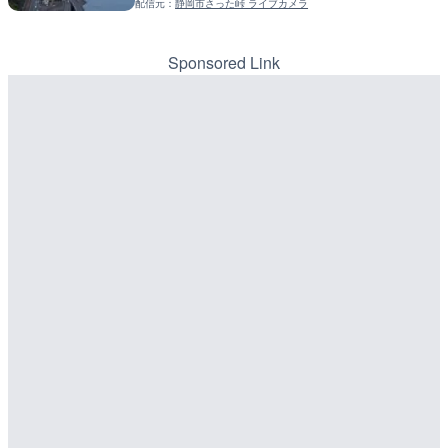
配信元：
静岡市さった峠 ライブカメラ
配信元：
配信元：
一般国道334号斜里～ウトロ間
国土交通省 北海道開発局
LIVE
LIVE
知内川 上開田橋のライブカ
天塩川 岩尾内ダムのライブ
市
別市
Sponsored Link
詳細情報
詳細情報
配信元：
配信元：
高島市役所 政策部 危機管理局
国土交通省 北海道開発局
LIVE
LIVE
ごろごろ茶屋のライブカメ
東京都品川区南大井のライ
川区
詳細情報
配信元：
天川村役場
LIVE
詳細情報
国道406号 菅平のライブ
配信元：
東京都品川区南大井ライブカメ
詳細情報
LIVE停止
配信元：
長野県庁
道の駅さがのせきのライブ
LIVE
市
水窪川 水窪大橋のライブカ
詳細情報
市
配信元：
道の駅さがのせきPPカム
詳細情報
LIVE
配信元：
静岡県交通基盤部河川砂防局土
松江自動車道 三次東JCT
のライブカメラ|広島県三
詳細情報