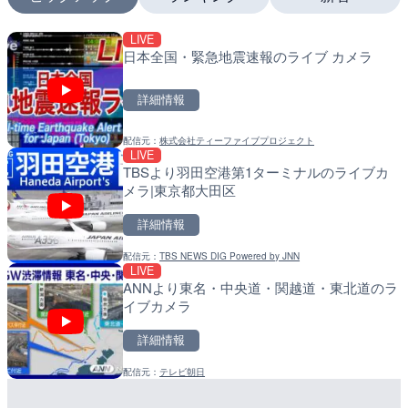
LIVE
LIVE
LIVE
日本全国・緊急地震速報のライブ カメラ
ATISより保土ヶ谷バイパ
南出川水門付近のライブカ
ェンジのライブカメラ|神
町
詳細情報
詳細情報
詳細情報
配信元：
株式会社ティーファイブプロジェクト
配信元：
配信元：
日本エンタープライズ株式会社
日高町役場
LIVE
LIVE
LIVE
TBSより羽田空港第1ターミナルのライブカ
日本全国・緊急地震速報の
比井川水門付近から比井崎
メラ|東京都大田区
ラ|和歌山県日高町
詳細情報
詳細情報
詳細情報
配信元：
TBS NEWS DIG Powered by JNN
配信元：
配信元：
株式会社ティーファイブプロジ
日高町役場
LIVE
LIVE終了
LIVE
ANNより東名・中央道・関越道・東北道のラ
水晶浜海水浴場のライブカ
小浦川水門付近から小浦海
イブカメラ
メラ|和歌山県日高町
詳細情報
詳細情報
詳細情報
配信元：
テレビ朝日
配信元：
配信元：
美浜町
日高町役場
LIVE
LIVE
羽田空港第2旅客ターミナ
産湯川水門付近のライブカ