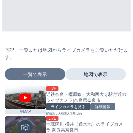
下記、一覧または地図からライブカメラをご覧いただけま
す。
一覧で表示
地図で表示
LIVE
マーカーをタップするとライブカメラの詳細が表示さ
近鉄奈良・橿原線・大和西大寺駅付近の
ライブカメラ|奈良県奈良市
ライブカメラを見る
詳細情報
MAP
配信元：
大和西大寺駅 Live
+
LIVE
地蔵院川 横井（遊水地）のライブカメ
−
ラ|奈良県奈良市