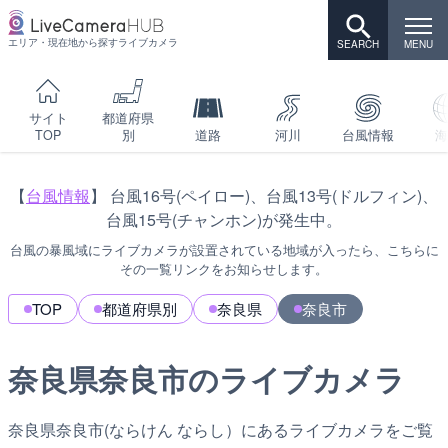
エリア・現在地から探すライブカメラ
サイト
都道府県
TOP
別
道路
河川
台風情報
海
【
台風情報
】 台風16号(ペイロー)、台風13号(ドルフィン)、
台風15号(チャンホン)が発生中。
台風の暴風域にライブカメラが設置されている地域が入ったら、こちらに
その一覧リンクをお知らせします。
TOP
都道府県別
奈良県
奈良市
奈良県奈良市のライブカメラ
奈良県奈良市(ならけん ならし）にあるライブカメラをご覧