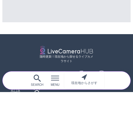
配信元：
国土交通省 三次河川国道事務所
随時更新！現在地から探せるライブカメ
ラサイト
現在地からさがす
サイトTOP
都道府県別
道路
河川
台風情報
海外
カメラ登録