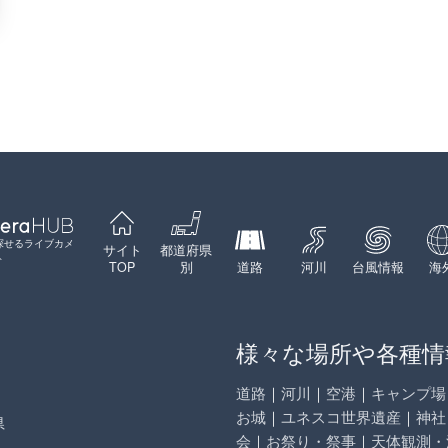
探せるライブカメ
サイト
都道府県
ト
TOP
別
道路
河川
台風情報
海
様々な場所や各種情
道路
｜
河川
｜
空港
｜
キャンプ場
お城
｜
ユネスコ世界遺産
｜
神社
県
会
｜
お祭り・祭事
｜
天体観測・