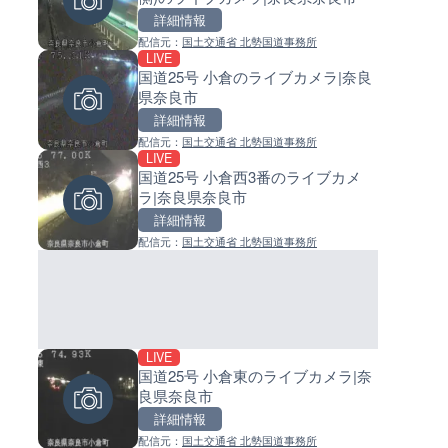
詳細情報
詳細情報
詳細情報
配信元：
国土交通省 北勢国道事務所
配信元：
配信元：
株式会社ティーファイブプロジ
日高町役場
LIVE
LIVE
LIVE
国道25号 小倉のライブカメラ|奈良
羽田空港第2旅客ターミナルか
小浦川水門付近から小浦海水
県奈良市
ライブカメラ|東京都大田区
ライブカメラ|和歌山県日高町
詳細情報
詳細情報
詳細情報
配信元：
国土交通省 北勢国道事務所
配信元：
配信元：
日本テレビ
日高町役場
LIVE
LIVE
LIVE
国道25号 小倉西3番のライブカメ
知床峠展望台・国道334号付近
産湯川水門付近のライブカメラ
ラ|奈良県奈良市
イブカメラ|北海道羅臼町
歌山県日高町
詳細情報
詳細情報
詳細情報
配信元：
国土交通省 北勢国道事務所
配信元：
配信元：
一般国道334号斜里～ウトロ間路
日高町役場
会議
LIVE
LIVE終了
LIVE
国道25号 小倉東のライブカメラ|奈
水晶浜海水浴場のライブカメラ
導目木川 花立砂防堰堤下流の
良県奈良市
井県美浜町
ブカメラ|福岡県朝倉市
詳細情報
詳細情報
詳細情報
配信元：
国土交通省 北勢国道事務所
配信元：
配信元：
美浜町
福岡県庁県土整備部河川課