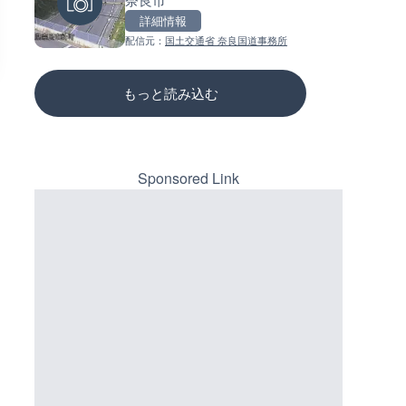
三次市
詳細情報
詳細情報
詳細情報
配信元：
国土交通省 奈良国道事務所
配信元：
配信元：
長野県庁
国土交通省 三次河川国道事務所
もっと読み込む
Sponsored Link