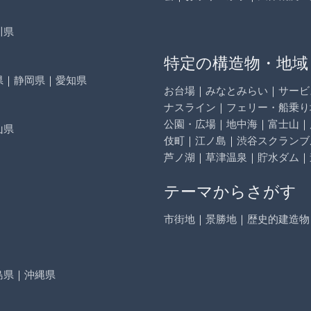
川県
特定の構造物・地域
県
｜
静岡県
｜
愛知県
お台場
｜
みなとみらい
｜
サービ
ナスライン
｜
フェリー・船乗り
公園・広場
｜
地中海
｜
富士山
｜
山県
伎町
｜
江ノ島
｜
渋谷スクランブ
芦ノ湖
｜
草津温泉
｜
貯水ダム
｜
テーマからさがす
市街地
｜
景勝地
｜
歴史的建造物
島県
｜
沖縄県