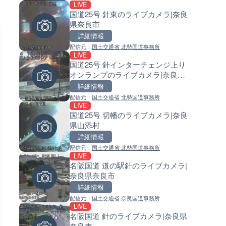
LIVE
LIVE
LIVE
国道25号 針東のライブカメラ|奈良
ごろごろ茶屋のライブカメラ|
常呂川 鹿ノ子ダムのライブカメ
県奈良市
県天川村
北海道置戸町
詳細情報
詳細情報
詳細情報
配信元：
国土交通省 北勢国道事務所
配信元：
配信元：
天川村役場
国土交通省 北海道開発局
LIVE
LIVE
LIVE
国道25号 針インターチェンジ上り
TBSより羽田空港第1ターミナ
天塩川 岩尾内ダムのライブカメ
オンランプのライブカメラ|奈良県
ライブカメラ|東京都大田区
北海道士別市
奈良市
詳細情報
詳細情報
詳細情報
配信元：
国土交通省 北勢国道事務所
配信元：
配信元：
TBS NEWS DIG Powered by J
国土交通省 北海道開発局
LIVE
LIVE
LIVE
国道25号 切幡のライブカメラ|奈良
知内川 上開田橋のライブカメラ
東京都品川区南大井のライブ
県山添村
賀県高島市
ラ|東京都品川区
詳細情報
詳細情報
詳細情報
配信元：
国土交通省 北勢国道事務所
配信元：
配信元：
高島市役所 政策部 危機管理局
東京都品川区南大井ライブカメ
LIVE
LIVE
LIVE停止
名阪国道 道の駅針のライブカメラ|
水窪川 水窪大橋のライブカメラ
道の駅さがのせきのライブカメ
奈良県奈良市
岡県浜松市
大分県大分市
詳細情報
詳細情報
詳細情報
配信元：
国土交通省 奈良国道事務所
配信元：
配信元：
静岡県交通基盤部河川砂防局土
道の駅さがのせきPPカム
LIVE
LIVE
LIVE
課
名阪国道 針のライブカメラ|奈良県
国道406号 菅平のライブカメラ
松江自動車道 三次東JCT・イ
奈良市
野県上田市
ーチェンジのライブカメラ|広