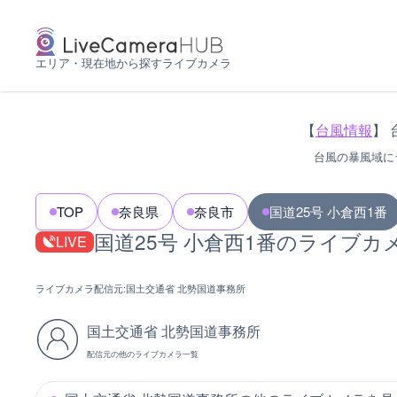
エリア・現在地から探すライブカメラ
【
台風情報
】 
台風の暴風域に
TOP
奈良県
奈良市
国道25号 小倉西1番
国道25号 小倉西1番のライブカ
LIVE
ライブカメラ配信元:
国土交通省 北勢国道事務所
国土交通省 北勢国道事務所
配信元の他のライブカメラ一覧