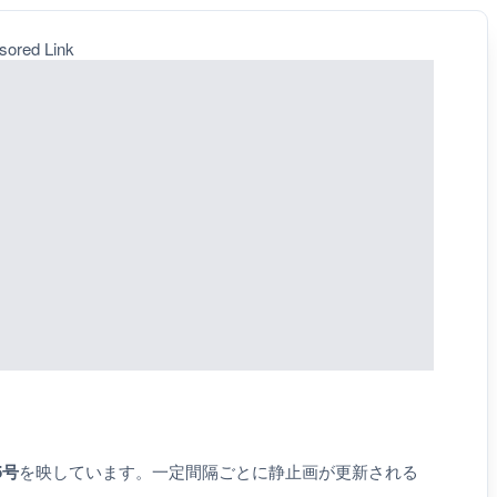
sored Link
5号
を映しています。一定間隔ごとに静止画が更新される