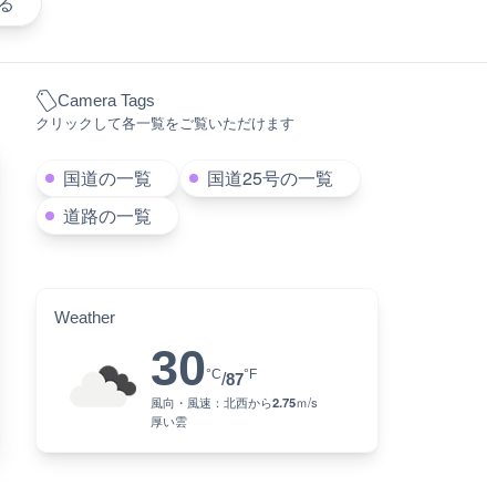
る
Camera Tags
クリックして各一覧をご覧いただけます
国道の一覧
国道25号の一覧
道路の一覧
Weather
30
°C
°F
/
87
風向・風速：
北西
から
2.75
ｍ/s
厚い雲