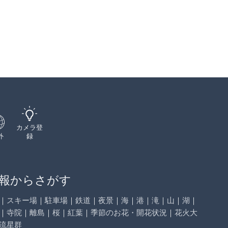
カメラ登
外
録
報からさがす
｜
スキー場
｜
駐車場
｜
鉄道
｜
夜景
｜
海
｜
港
｜
滝
｜
山
｜
湖
｜
｜
寺院
｜
離島
｜
桜
｜
紅葉
｜
季節のお花・開花状況
｜
花火大
流星群