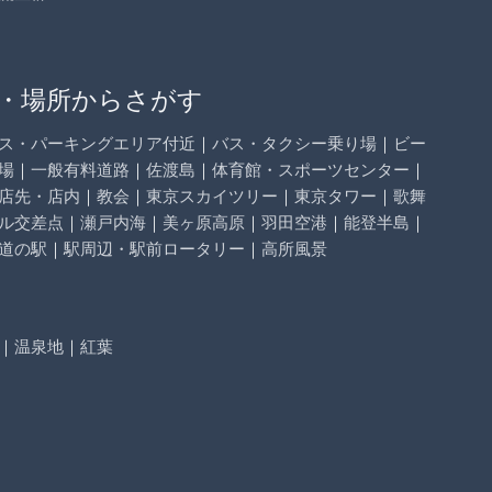
・場所からさがす
ス・パーキングエリア付近
｜
バス・タクシー乗り場
｜
ビー
場
｜
一般有料道路
｜
佐渡島
｜
体育館・スポーツセンター
｜
店先・店内
｜
教会
｜
東京スカイツリー
｜
東京タワー
｜
歌舞
ル交差点
｜
瀬戸内海
｜
美ヶ原高原
｜
羽田空港
｜
能登半島
｜
道の駅
｜
駅周辺・駅前ロータリー
｜
高所風景
｜
温泉地
｜
紅葉