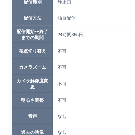
配信種別
静止画
配信方法
独自配信
配信開始〜終了
24時間365日
までの期間
視点切り替え
不可
カメラズーム
不可
カメラ解像度変
不可
更
明るさ調整
不可
音声
なし
過去の映像
なし