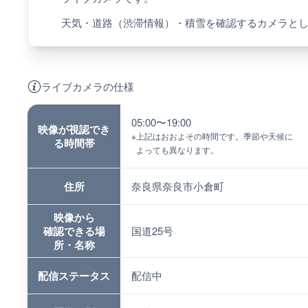
天気・道路（渋滞情報）・積雪を確認するカメラと
ライブカメラの仕様
05:00〜19:00
映像が視認でき
※
上記はおおよその時間です。季節や天候に
る時間帯
よっても異なります。
住所
奈良県奈良市小倉町
映像から
確認できる場
国道25号
所・名称
配信ステータス
配信中