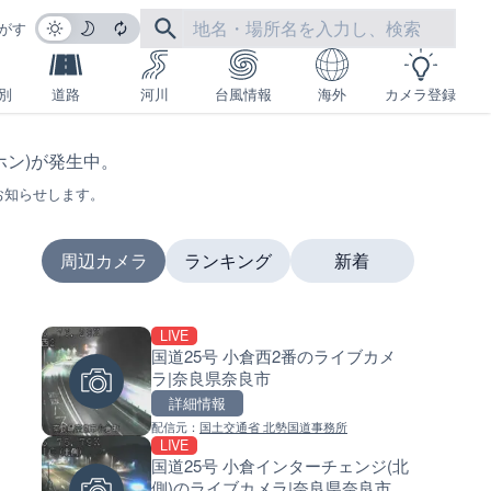
がす
別
道路
河川
台風情報
海外
カメラ登録
ンホン)が発生中。
お知らせします。
周辺カメラ
ランキング
新着
LIVE
LIVE
LIVE
国道25号 小倉西2番のライブカメ
ATISより保土ヶ谷バイパス 本
南出川水門付近のライブカメラ
ラ|奈良県奈良市
ンターチェンジのライブカメラ
歌山県日高町
奈川県横浜市
詳細情報
詳細情報
詳細情報
配信元：
国土交通省 北勢国道事務所
配信元：
配信元：
日本エンタープライズ株式会社
日高町役場
LIVE
LIVE
LIVE
国道25号 小倉インターチェンジ(北
日本全国・緊急地震速報のラ
比井川水門付近から比井崎海
側)のライブカメラ|奈良県奈良市
カメラ
イブカメラ|和歌山県日高町