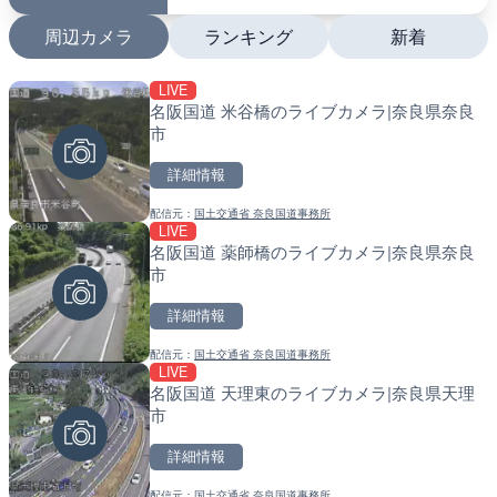
周辺カメラ
ランキング
新着
LIVE
LIVE
LIVE
名阪国道 米谷橋のライブカメラ|奈良県奈良
長尾川 水梨橋のライブカメ
南出川水門付近のライブカ
市
町
詳細情報
詳細情報
詳細情報
配信元：
国土交通省 奈良国道事務所
配信元：
配信元：
静岡県交通基盤部河川砂防局土
日高町役場
LIVE
LIVE
LIVE
名阪国道 薬師橋のライブカメラ|奈良県奈良
巴川 上土水位観測局のライ
比井川水門付近から比井崎
市
静岡市
ラ|和歌山県日高町
詳細情報
詳細情報
詳細情報
配信元：
国土交通省 奈良国道事務所
配信元：
配信元：
静岡県交通基盤部河川砂防局土
日高町役場
LIVE
LIVE
LIVE
名阪国道 天理東のライブカメラ|奈良県天理
戸切川 古川橋のライブカメ
小浦川水門付近から小浦海
市
メラ|和歌山県日高町
詳細情報
詳細情報
詳細情報
配信元：
国土交通省 奈良国道事務所
配信元：
配信元：
福岡県庁県土整備部河川課
日高町役場