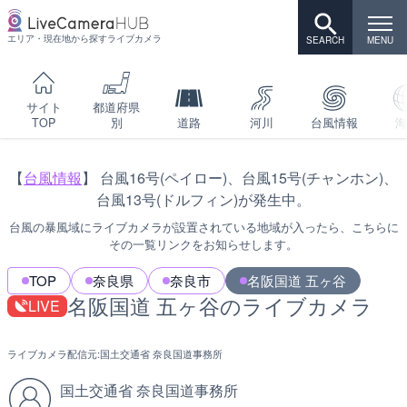
エリア・現在地から探すライブカメラ
サイト
都道府県
TOP
別
道路
河川
台風情報
海
【
台風情報
】 台風16号(ペイロー)、台風15号(チャンホン)、
台風13号(ドルフィン)が発生中。
台風の暴風域にライブカメラが設置されている地域が入ったら、こちらに
その一覧リンクをお知らせします。
TOP
奈良県
奈良市
名阪国道 五ヶ谷
名阪国道 五ヶ谷のライブカメラ
LIVE
ライブカメラ配信元:
国土交通省 奈良国道事務所
国土交通省 奈良国道事務所