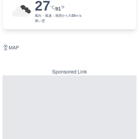
27
°C
°F
/
81
風向・風速：
南西
から
1.03
ｍ/s
厚い雲
MAP
Sponsored Link