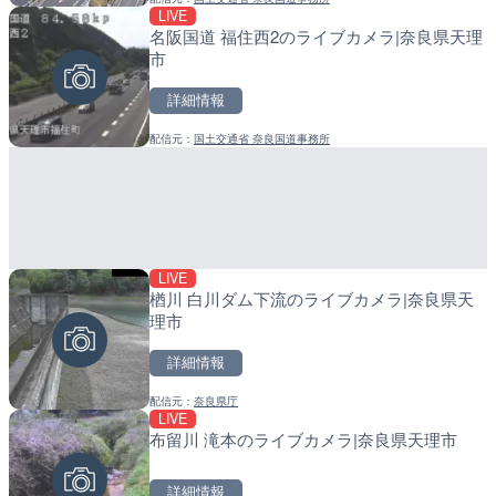
LIVE
LIVE
LIVE
名阪国道 福住西2のライブカメラ|奈良県天理
庵原川 庵原川橋のライブカ
産湯川水門付近のライブカ
市
市
町
詳細情報
詳細情報
詳細情報
配信元：
国土交通省 奈良国道事務所
配信元：
配信元：
静岡県交通基盤部河川砂防局土
日高町役場
LIVE
LIVE
LIVE
楢川 白川ダム下流のライブカメラ|奈良県天
柳瀬川 秋津橋のライブカメ
導目木川 花立砂防堰堤下流
理市
市
福岡県朝倉市
詳細情報
詳細情報
詳細情報
配信元：
奈良県庁
配信元：
配信元：
東京都建設局
福岡県庁県土整備部河川課
LIVE
LIVE
LIVE
春季限定
布留川 滝本のライブカメラ|奈良県天理市
中山観音公園の梅林のライ
常呂川 鹿ノ子ダムのライブ
塚市
戸町
詳細情報