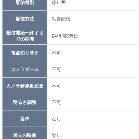
配信種別
静止画
配信方法
独自配信
配信開始〜終了ま
24時間365日
での期間
視点切り替え
不可
カメラズーム
不可
カメラ解像度変更
不可
明るさ調整
不可
音声
なし
過去の映像
なし