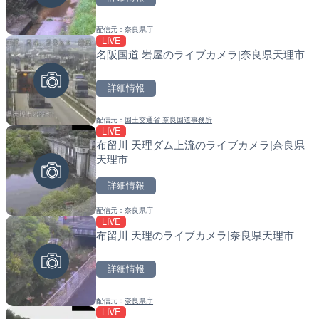
詳細情報
詳細情報
配信元：
奈良県庁
配信元：
配信元：
大本山 中山寺
国土交通省 北海道開発局
LIVE
LIVE
LIVE
名阪国道 岩屋のライブカメラ|奈良県天理市
巴川 能島雨量水位観測局の
天塩川 岩尾内ダムのライブ
岡県静岡市
別市
詳細情報
詳細情報
詳細情報
配信元：
国土交通省 奈良国道事務所
配信元：
配信元：
静岡県交通基盤部河川砂防局土
国土交通省 北海道開発局
LIVE
LIVE
LIVE
布留川 天理ダム上流のライブカメラ|奈良県
磐井川 4.8km右岸のライ
東京都品川区南大井のライ
天理市
市
川区
詳細情報
詳細情報
詳細情報
配信元：
奈良県庁
配信元：
配信元：
国土交通省 岩手河川国道事務所
東京都品川区南大井ライブカメ
LIVE
LIVE
LIVE停止
布留川 天理のライブカメラ|奈良県天理市
国道298号 芝地下道 上り
道の駅さがのせきのライブ
玉県川口市
市
詳細情報
詳細情報
詳細情報
配信元：
奈良県庁
配信元：
配信元：
国土交通省 北首都国道事務所
道の駅さがのせきPPカム
LIVE
LIVE
LIVE