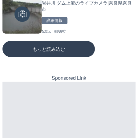
岩井川 ダム上流のライブカメラ|奈良県奈良
国道298号 辻地下道 下り
松江自動車道 三次東JCT
市
玉県さいたま市
のライブカメラ|広島県三
詳細情報
詳細情報
詳細情報
配信元：
奈良県庁
配信元：
配信元：
国土交通省 北首都国道事務所
国土交通省 三次河川国道事務所
もっと読み込む
Sponsored Link