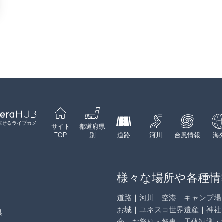
探せるライブカメ
サイト
都道府県
ト
TOP
別
道路
河川
台風情報
海
様々な場所や各種情
道路
｜
河川
｜
空港
｜
キャンプ場
お城
｜
ユネスコ世界遺産
｜
神社
県
会
｜
お祭り・祭事
｜
天体観測・