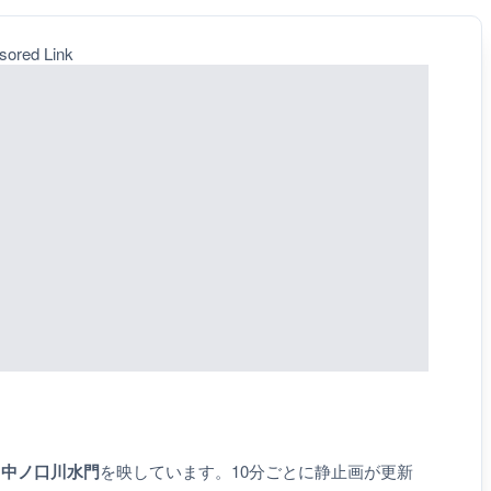
sored Link
、中ノ口川水門
を映しています。10分ごとに静止画が更新