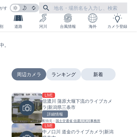
がす
別
道路
河川
台風情報
海外
カメラ登録
生中。
周辺カメラ
ランキング
新着
LIVE
LIVE
LIVE
信濃川 蒲原大堰下流のライブカメ
国道406号 鬼無里のライブカメ
南出川水門付近のライブカメラ
ラ|新潟県三条市
長野県長野市
歌山県日高町
詳細情報
詳細情報
詳細情報
配信元：
国土交通省 信濃川河川事務所
配信元：
配信元：
長野県庁
日高町役場
LIVE
LIVE終了
LIVE
中ノ口川 道金のライブカメラ|新潟
東名高速道路・厚木インター
比井川水門付近から比井崎海