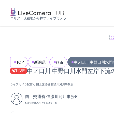
エリア・現在地から探すライブカメラ
【
TOP
新潟県
燕市
中ノ口川 中野口川水門
中ノ口川 中野口川水門左岸下流
LIVE
ライブカメラ配信元:
国土交通省 信濃川河川事務所
国土交通省 信濃川河川事務所
配信元の他のライブカメラ一覧