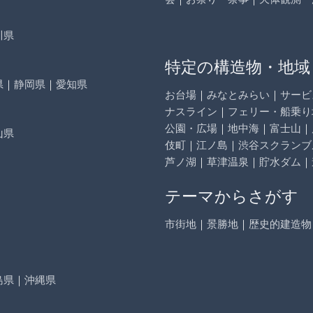
川県
特定の構造物・地域
県
｜
静岡県
｜
愛知県
お台場
｜
みなとみらい
｜
サービ
ナスライン
｜
フェリー・船乗り
公園・広場
｜
地中海
｜
富士山
｜
山県
伎町
｜
江ノ島
｜
渋谷スクランブ
芦ノ湖
｜
草津温泉
｜
貯水ダム
｜
テーマからさがす
市街地
｜
景勝地
｜
歴史的建造物
島県
｜
沖縄県