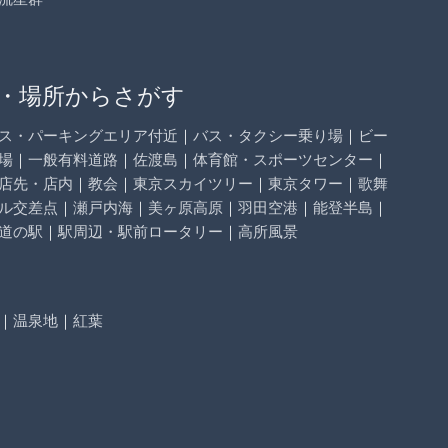
・場所からさがす
ス・パーキングエリア付近
｜
バス・タクシー乗り場
｜
ビー
場
｜
一般有料道路
｜
佐渡島
｜
体育館・スポーツセンター
｜
店先・店内
｜
教会
｜
東京スカイツリー
｜
東京タワー
｜
歌舞
ル交差点
｜
瀬戸内海
｜
美ヶ原高原
｜
羽田空港
｜
能登半島
｜
道の駅
｜
駅周辺・駅前ロータリー
｜
高所風景
｜
温泉地
｜
紅葉