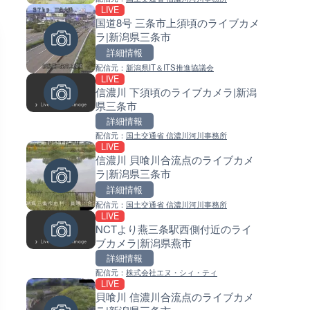
LIVE
LIVE
LIVE
国道8号 三条市上須頃のライブカメ
ATISより首都高速3号渋谷線 
常呂川 鹿ノ子ダムのライブカメ
ラ|新潟県三条市
ャンクション付近のライブカメ
北海道置戸町
東京都港区
詳細情報
詳細情報
詳細情報
配信元：
新潟県IT＆ITS推進協議会
配信元：
配信元：
日本エンタープライズ株式会社
国土交通省 北海道開発局
LIVE
LIVE
LIVE
信濃川 下須頃のライブカメラ|新潟
北陸自動車道 金沢森本インタ
天塩川 岩尾内ダムのライブカメ
県三条市
ェンジのライブカメラ|石川県
北海道士別市
市
詳細情報
詳細情報
詳細情報
配信元：
国土交通省 信濃川河川事務所
配信元：
配信元：
NEXCO西日本
国土交通省 北海道開発局
LIVE
LIVE
LIVE
信濃川 貝喰川合流点のライブカメ
Impaxビル付近から歌舞伎町
東京都品川区南大井のライブ
ラ|新潟県三条市
のライブカメラ|東京都新宿区
ラ|東京都品川区
詳細情報
詳細情報
詳細情報
配信元：
国土交通省 信濃川河川事務所
配信元：
配信元：
歌舞伎町ゴジラ前ライブ
東京都品川区南大井ライブカメ
LIVE
LIVE
LIVE停止
NCTより燕三条駅西側付近のライ
新東名高速道路 新御殿場イン
道の駅さがのせきのライブカメ
ブカメラ|新潟県燕市
チェンジのライブカメラ|静岡
大分県大分市
殿場市
詳細情報
詳細情報
詳細情報
配信元：
株式会社エヌ・シィ・ティ
配信元：
NEXCO中日本
配信元：
道の駅さがのせきPPカム
LIVE
LIVE
LIVE
貝喰川 信濃川合流点のライブカメ
舞鶴若狭自動車道 舞鶴東〜大
松江自動車道 三次東JCT・イ