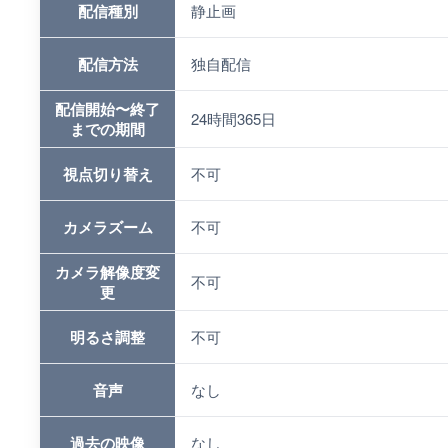
配信種別
静止画
配信方法
独自配信
配信開始〜終了
24時間365日
までの期間
視点切り替え
不可
カメラズーム
不可
カメラ解像度変
不可
更
明るさ調整
不可
音声
なし
過去の映像
なし