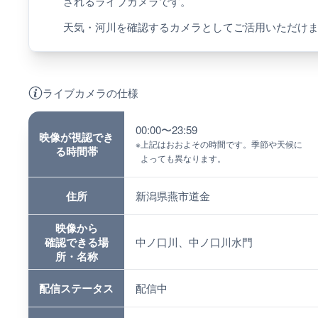
されるライブカメラです。
天気・河川を確認するカメラとしてご活用いただけ
ライブカメラの仕様
00:00〜23:59
映像が視認でき
※
上記はおおよその時間です。季節や天候に
る時間帯
よっても異なります。
住所
新潟県燕市道金
映像から
確認できる場
中ノ口川、中ノ口川水門
所・名称
配信ステータス
配信中