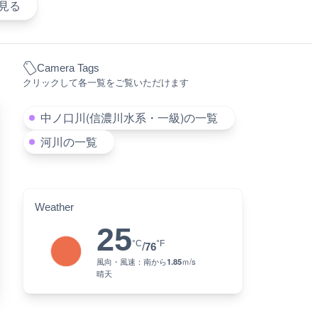
見る
Camera Tags
クリックして各一覧をご覧いただけます
中ノ口川(信濃川水系・一級)の一覧
河川の一覧
Weather
25
°C
°F
/
76
風向・風速：
南
から
1.85
ｍ/s
晴天