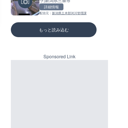
ラ|新潟県三条市
浜間のライブカメラ|福井県高
ーチェンジのライブカメラ|広
三次市
詳細情報
詳細情報
詳細情報
配信元：
新潟県土木部河川管理課
配信元：
NEXCO西日本
配信元：
国土交通省 三次河川国道事務所
もっと読み込む
Sponsored Link