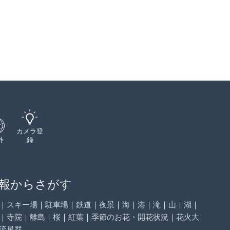
カメラ登
外
録
報からさがす
｜
スキー場
｜
駐車場
｜
鉄道
｜
夜景
｜
海
｜
港
｜
滝
｜
山
｜
湖
｜
｜
寺院
｜
離島
｜
桜
｜
紅葉
｜
季節のお花・開花状況
｜
花火大
流星群