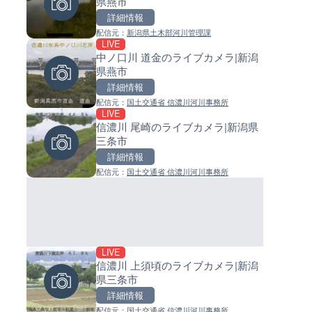
県燕市
ジ付近のライブカメラ|神奈川
イブカメラ|和歌山県日高町
木市
詳細情報
詳細情報
詳細情報
配信元：
新潟県土木部河川管理課
配信元：
配信元：
テレビ朝日
日高町役場
LIVE
LIVE
LIVE
中ノ口川 道金のライブカメラ|新潟
国道18号篠ノ井橋のライブカメ
小浦川水門付近から小浦海水
県燕市
長野県長野市
ライブカメラ|和歌山県日高町
詳細情報
詳細情報
詳細情報
配信元：
国土交通省 信濃川河川事務所
配信元：
配信元：
国土交通省 長野国道事務所
日高町役場
LIVE
LIVE
LIVE
信濃川 尾崎のライブカメラ|新潟県
地久子川 二枚橋のライブカメラ
産湯川水門付近のライブカメラ
三条市
山県高岡市
歌山県日高町
詳細情報
詳細情報
詳細情報
配信元：
国土交通省 信濃川河川事務所
配信元：
配信元：
富山県庁
日高町役場
LIVE
LIVE停止
LIVE
信濃川 上須頃のライブカメラ|新潟
日テレより那覇空港のライブ
導目木川 花立砂防堰堤下流の
県三条市
ラ|沖縄県那覇市
ブカメラ|福岡県朝倉市
詳細情報
詳細情報
詳細情報
配信元：
国土交通省 信濃川河川事務所
配信元：
配信元：
日本テレビ
福岡県庁県土整備部河川課