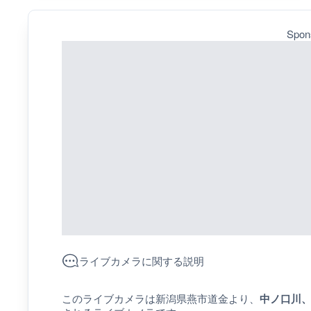
Spon
ライブカメラに関する説明
このライブカメラは新潟県燕市道金より、
中ノ口川