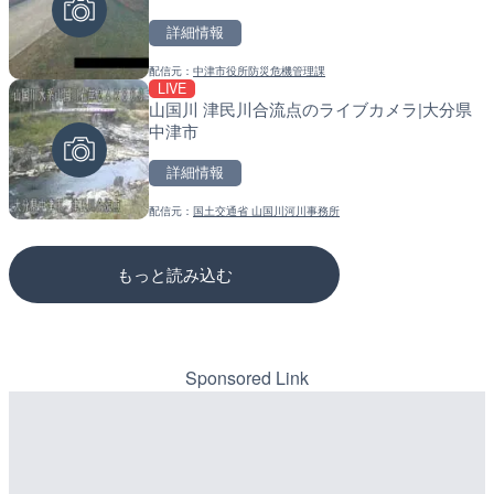
詳細情報
詳細情報
詳細情報
配信元：
中津市役所防災危機管理課
配信元：
配信元：
長野県庁
道の駅さがのせきPPカム
LIVE
LIVE
LIVE
山国川 津民川合流点のライブカメラ|大分県
ごろごろ茶屋のライブカメ
松江自動車道 三次東JCT
中津市
のライブカメラ|広島県三
詳細情報
詳細情報
詳細情報
配信元：
国土交通省 山国川河川事務所
配信元：
配信元：
天川村役場
国土交通省 三次河川国道事務所
もっと読み込む
Sponsored Link