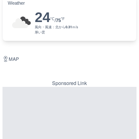
Weather
24
°C
°F
/
75
風向・風速：
北
から
0.31
ｍ/s
厚い雲
MAP
Sponsored Link