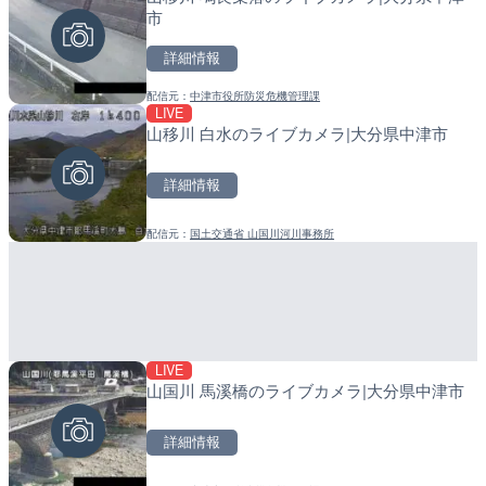
市
メラ|和歌山県日高町
詳細情報
詳細情報
詳細情報
配信元：
中津市役所防災危機管理課
配信元：
配信元：
美浜町
日高町役場
LIVE
LIVE
LIVE
山移川 白水のライブカメラ|大分県中津市
羽田空港第2旅客ターミナ
産湯川水門付近のライブカ
メラ|東京都大田区
町
詳細情報
詳細情報
詳細情報
配信元：
国土交通省 山国川河川事務所
配信元：
配信元：
日本テレビ
日高町役場
LIVE
LIVE
LIVE
山国川 馬溪橋のライブカメラ|大分県中津市
TBSより羽田空港第1ター
導目木川 花立砂防堰堤下流
メラ|東京都大田区
福岡県朝倉市
詳細情報
詳細情報
詳細情報