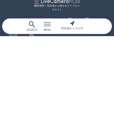
随時更新！現在地から探せるライブカメ
ラサイト
現在地からさがす
サイトTOP
都道府県別
道路
河川
台風情報
海外
カメラ登録
初めての方へ
運営者情報
プライバシーポリシー
© 2017-2026
ライブカメラHUB
Icons made from
svg icons
is licensed by CC BY 4.0