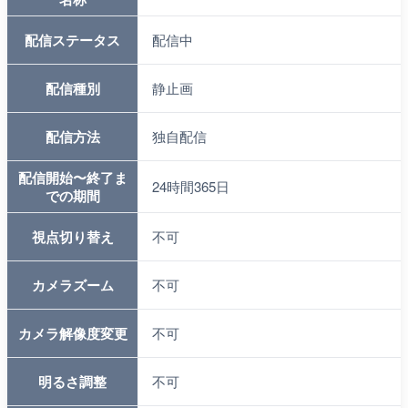
配信ステータス
配信中
配信種別
静止画
配信方法
独自配信
配信開始〜終了ま
24時間365日
での期間
視点切り替え
不可
カメラズーム
不可
カメラ解像度変更
不可
明るさ調整
不可