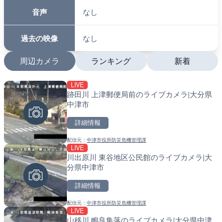
音声
なし
過去の映像
なし
周辺カメラ
ランキング
新着
LIVE
LIVE
LIVE
跡田川 上津郵便局前のライブカメラ|大分県
ATISより保土ヶ谷バイパ
南出川水門付近のライブカ
中津市
ェンジのライブカメラ|神
町
詳細情報
詳細情報
詳細情報
配信元：
中津市役所防災危機管理課
配信元：
配信元：
日本エンタープライズ株式会社
日高町役場
LIVE
LIVE
LIVE
川出原川 東谷地区公民館のライブカメラ|大
日本全国・緊急地震速報の
比井川水門付近から比井崎
分県中津市
ラ|和歌山県日高町
詳細情報
詳細情報
詳細情報
配信元：
中津市役所防災危機管理課
配信元：
配信元：
株式会社ティーファイブプロジ
日高町役場
LIVE
LIVE終了
LIVE
山移川 鴫良集落のライブカメラ|大分県中津
水晶浜海水浴場のライブカ
小浦川水門付近から小浦海