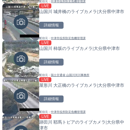
配信元：
中津市役所防災危機管理課
配信元：
配信元：
TBS NEWS DIG Powered by J
福岡県庁県土整備部河川課
LIVE
LIVE
LIVE
山国川 城井橋のライブカメラ|大分県中津市
知床峠展望台・国道334号
常呂川 鹿ノ子ダムのライブ
ラ|北海道羅臼町
戸町
詳細情報
詳細情報
詳細情報
配信元：
中津市役所防災危機管理課
配信元：
配信元：
一般国道334号斜里～ウトロ間
国土交通省 北海道開発局
LIVE
LIVE
LIVE
山国川 柿坂のライブカメラ|大分県中津市
知内川 上開田橋のライブカ
天塩川 岩尾内ダムのライブ
市
別市
詳細情報
詳細情報
詳細情報
配信元：
国土交通省 山国川河川事務所
配信元：
配信元：
高島市役所 政策部 危機管理局
国土交通省 北海道開発局
LIVE
LIVE
LIVE
屋形川 大正橋のライブカメラ|大分県中津市
水窪川 水窪大橋のライブカ
東京都品川区南大井のライ
市
川区
詳細情報
詳細情報
詳細情報
配信元：
中津市役所防災危機管理課
配信元：
配信元：
静岡県交通基盤部河川砂防局土
東京都品川区南大井ライブカメ
LIVE
LIVE
LIVE停止
跡田川 耶馬トピアのライブカメラ|大分県中
国道406号 菅平のライブ
道の駅さがのせきのライブ
津市
市