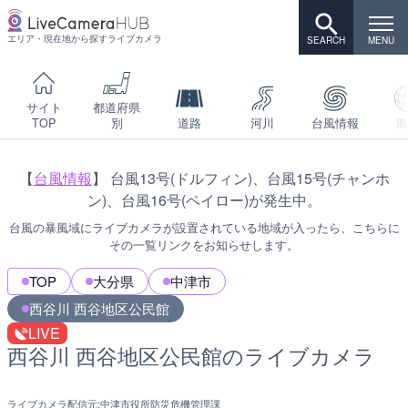
エリア・現在地から探すライブカメラ
サイト
都道府県
TOP
別
道路
河川
台風情報
海
【
台風情報
】 台風13号(ドルフィン)、台風15号(チャンホ
ン)、台風16号(ペイロー)が発生中。
台風の暴風域にライブカメラが設置されている地域が入ったら、こちらに
その一覧リンクをお知らせします。
TOP
大分県
中津市
西谷川 西谷地区公民館
LIVE
西谷川 西谷地区公民館のライブカメラ
ライブカメラ配信元:
中津市役所防災危機管理課