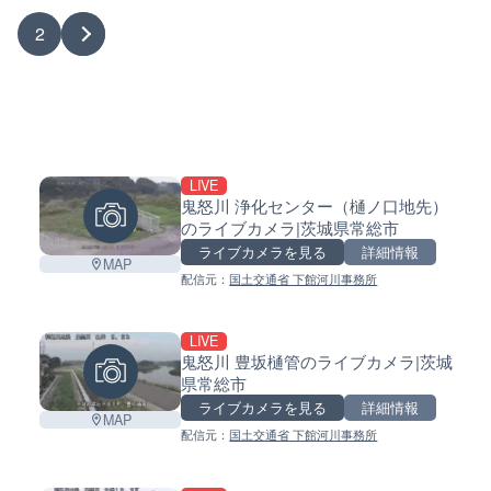
1
2
LIVE
鬼怒川 浄化センター（樋ノ口地先）
のライブカメラ|茨城県常総市
ライブカメラを見る
詳細情報
MAP
配信元：
国土交通省 下館河川事務所
LIVE
鬼怒川 豊坂樋管のライブカメラ|茨城
県常総市
ライブカメラを見る
詳細情報
MAP
配信元：
国土交通省 下館河川事務所