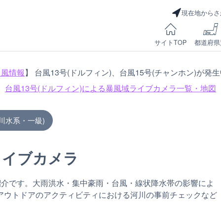
現在地からさ
サイトTOP
都道府県
台風情報
】 台風13号(ドルフィン)、台風15号(チャンホン)が発
台風13号(ドルフィン)による
暴風域ライブカメラ一覧・地図
川水系・一級)
ライブカメラ
紹介です。大雨洪水・集中豪雨・台風・線状降水帯の影響によ
アウトドアのアクティビティにおける河川の事前チェックなど