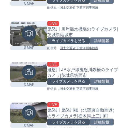
ライブカメラを見る
詳細情報
MAP
配信元：
国土交通省 下館河川事務所
LIVE
鬼怒川 川岸揚水機場のライブカメラ|
茨城県結城市
ライブカメラを見る
詳細情報
MAP
配信元：
国土交通省 下館河川事務所
LIVE
鬼怒川 JR水戸線鬼怒川鉄橋のライブ
カメラ|茨城県筑西市
ライブカメラを見る
詳細情報
MAP
配信元：
国土交通省 下館河川事務所
LIVE
鬼怒川 鬼怒川橋（北関東自動車道）
のライブカメラ|栃木県上三川町
ライブカメラを見る
詳細情報
MAP