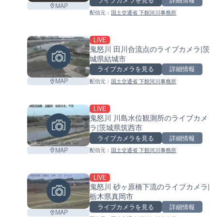
ライブカメラを見る
詳細情報
MAP
配信元：
国土交通省 下館河川事務所
LIVE
鬼怒川 田川合流点のライブカメラ|茨
城県結城市
ライブカメラを見る
詳細情報
MAP
配信元：
国土交通省 下館河川事務所
LIVE
鬼怒川 川島水位観測所のライブカメ
ラ|茨城県筑西市
ライブカメラを見る
詳細情報
MAP
配信元：
国土交通省 下館河川事務所
LIVE
鬼怒川 砂ヶ原橋下流のライブカメラ|
栃木県真岡市
ライブカメラを見る
詳細情報
MAP