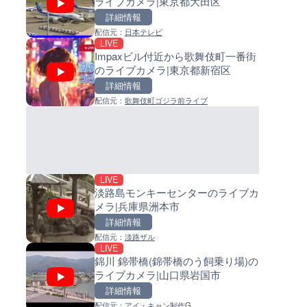
ライブカメラ|東京都大田区
ライブカメラ|東京都大田区
イブカメラ|和歌山県日高町
詳細情報
詳細情報
詳細情報
配信元：
日本テレビ
配信元：
配信元：
日本テレビ
日高町役場
LIVE
LIVE
LIVE
Impaxビル付近から歌舞伎町一番街
Impaxビル付近から歌舞伎町
小浦川水門付近から小浦海水
のライブカメラ|東京都新宿区
のライブカメラ|東京都新宿区
ライブカメラ|和歌山県日高町
詳細情報
詳細情報
詳細情報
配信元：
歌舞伎町ゴジラ前ライブ
配信元：
配信元：
歌舞伎町ゴジラ前ライブ
日高町役場
LIVE
LIVE
ごろごろ茶屋のライブカメラ|
産湯川水門付近のライブカメラ
県天川村
歌山県日高町
詳細情報
詳細情報
配信元：
配信元：
天川村役場
日高町役場
LIVE
淡路島モンキーセンターのライブカ
メラ|兵庫県洲本市
詳細情報
配信元：
淡路ザル
LIVE
LIVE
LIVE
錦川 錦帯橋(錦帯橋のう飼乗り場)の
国道406号 菅平のライブカメラ
導目木川 花立砂防堰堤下流の
ライブカメラ|山口県岩国市
野県上田市
ブカメラ|福岡県朝倉市
詳細情報
詳細情報
詳細情報
配信元：
アイ・キャン制作G
配信元：
配信元：
長野県庁
福岡県庁県土整備部河川課