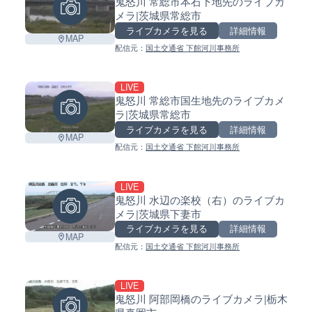
鬼怒川 常総市本石下地先のライブカ
メラ|茨城県常総市
ライブカメラを見る
詳細情報
MAP
配信元：
国土交通省 下館河川事務所
LIVE
鬼怒川 常総市国生地先のライブカメ
ラ|茨城県常総市
ライブカメラを見る
詳細情報
MAP
配信元：
国土交通省 下館河川事務所
LIVE
鬼怒川 水辺の楽校（右）のライブカ
メラ|茨城県下妻市
ライブカメラを見る
詳細情報
MAP
配信元：
国土交通省 下館河川事務所
LIVE
鬼怒川 阿部岡橋のライブカメラ|栃木