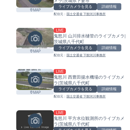
メラ|茨城県下妻市
ライブカメラを見る
詳細情報
MAP
配信元：
国土交通省 下館河川事務所
LIVE
鬼怒川 山川排水樋管のライブカメラ|
茨城県八千代町
ライブカメラを見る
詳細情報
MAP
配信元：
国土交通省 下館河川事務所
LIVE
鬼怒川 西豊田揚水機場のライブカメ
ラ|茨城県八千代町
ライブカメラを見る
詳細情報
MAP
配信元：
国土交通省 下館河川事務所
LIVE
鬼怒川 平方水位観測所のライブカメ
ラ|茨城県八千代町