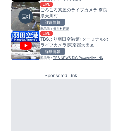
LIVE
LIVE
LIVE
ごろごろ茶屋のライブカメラ|奈良
手結港(YASU海の駅クラブ)の
常呂川 鹿ノ子ダムのライブカメ
県天川村
ブカメラ|高知県香南市
北海道置戸町
詳細情報
詳細情報
詳細情報
配信元：
天川村役場
配信元：
配信元：
YASU海の駅CLUB
国土交通省 北海道開発局
LIVE
LIVE終了
LIVE
TBSより羽田空港第1ターミナルの
東名高速道路・厚木インター
天塩川 岩尾内ダムのライブカメ
ライブカメラ|東京都大田区
ジ付近のライブカメラ|神奈川
北海道士別市
木市
詳細情報
詳細情報
詳細情報
マーカーをクリックするとラ
配信元：
TBS NEWS DIG Powered by JNN
配信元：
配信元：
テレビ朝日
国土交通省 北海道開発局
イブカメラの詳細が表示されま
LIVE
LIVE
す。
知床峠展望台・国道334号付近
東京都品川区南大井のライブ
イブカメラ|北海道羅臼町
ラ|東京都品川区
Sponsored Link
詳細情報
詳細情報
配信元：
配信元：
一般国道334号斜里～ウトロ間路
東京都品川区南大井ライブカメ
LIVE
LIVE停止
会議
長野県道45号 扇沢・駐車場付
道の駅さがのせきのライブカメ
ライブカメラ|長野県大町市
大分県大分市
詳細情報
詳細情報
配信元：
配信元：
長野県庁
道の駅さがのせきPPカム
LIVE
LIVE
沖永良部島海岸のライブカメラ
松江自動車道 三次東JCT・イ