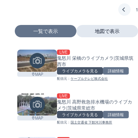
一覧で表示
地図で表示
LIVE
+
鬼怒川 栄橋のライブカメラ|茨城県筑
西市
−
ライブカメラを見る
詳細情報
MAP
配信元：
ケーブルテレビ株式会社
LIVE
鬼怒川 高野救急排水機場のライブカ
メラ|茨城県常総市
ライブカメラを見る
詳細情報
MAP
配信元：
国土交通省 下館河川事務所