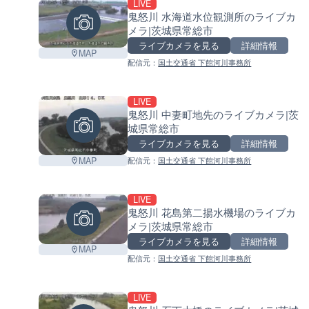
LIVE
鬼怒川 水海道水位観測所のライブカ
メラ|茨城県常総市
ライブカメラを見る
詳細情報
MAP
配信元：
国土交通省 下館河川事務所
LIVE
鬼怒川 中妻町地先のライブカメラ|茨
城県常総市
ライブカメラを見る
詳細情報
MAP
配信元：
国土交通省 下館河川事務所
LIVE
鬼怒川 花島第二揚水機場のライブカ
メラ|茨城県常総市
ライブカメラを見る
詳細情報
MAP
配信元：
国土交通省 下館河川事務所
LIVE