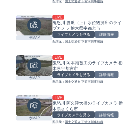
配信元：
国土交通省 下館河川事務所
LIVE
鬼怒川 勝瓜（上）水位観測所のライ
ブカメラ|栃木県宇都宮市
ライブカメラを見る
詳細情報
MAP
配信元：
国土交通省 下館河川事務所
LIVE
鬼怒川 岡本頭首工のライブカメラ|栃
木県宇都宮市
ライブカメラを見る
詳細情報
MAP
配信元：
国土交通省 下館河川事務所
LIVE
鬼怒川 阿久津大橋のライブカメラ|栃
木県さくら市
ライブカメラを見る
詳細情報
MAP
配信元：
国土交通省 下館河川事務所