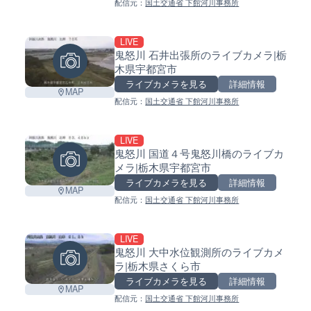
配信元：
国土交通省 下館河川事務所
LIVE
鬼怒川 石井出張所のライブカメラ|栃
木県宇都宮市
ライブカメラを見る
詳細情報
MAP
配信元：
国土交通省 下館河川事務所
LIVE
鬼怒川 国道４号鬼怒川橋のライブカ
メラ|栃木県宇都宮市
ライブカメラを見る
詳細情報
MAP
配信元：
国土交通省 下館河川事務所
LIVE
鬼怒川 大中水位観測所のライブカメ
ラ|栃木県さくら市
ライブカメラを見る
詳細情報
MAP
配信元：
国土交通省 下館河川事務所