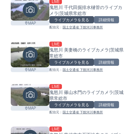
LIVE
鬼怒川 千代田掘排水樋管のライブカ
メラ|茨城県常総市
ライブカメラを見る
詳細情報
MAP
配信元：
国土交通省 下館河川事務所
LIVE
鬼怒川 美妻橋のライブカメラ|茨城県
常総市
ライブカメラを見る
詳細情報
Leaflet
|
©
GoogleMap
contributors
MAP
配信元：
国土交通省 下館河川事務所
LIVE
鬼怒川 篠山水門のライブカメラ|茨城
県常総市
ライブカメラを見る
詳細情報
MAP
配信元：
国土交通省 下館河川事務所
LIVE