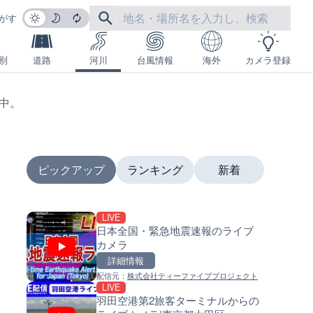
がす
別
道路
河川
台風情報
海外
カメラ登録
生中。
ピックアップ
ランキング
新着
LIVE
LIVE
LIVE
日本全国・緊急地震速報のライブ
日本全国・緊急地震速報のラ
南出川水門付近のライブカメラ
カメラ
カメラ
歌山県日高町
詳細情報
詳細情報
詳細情報
配信元：
株式会社ティーファイブプロジェクト
配信元：
配信元：
株式会社ティーファイブプロジ
日高町役場
LIVE
LIVE
LIVE
羽田空港第2旅客ターミナルからの
羽田空港第2旅客ターミナルか
比井川水門付近から比井崎海