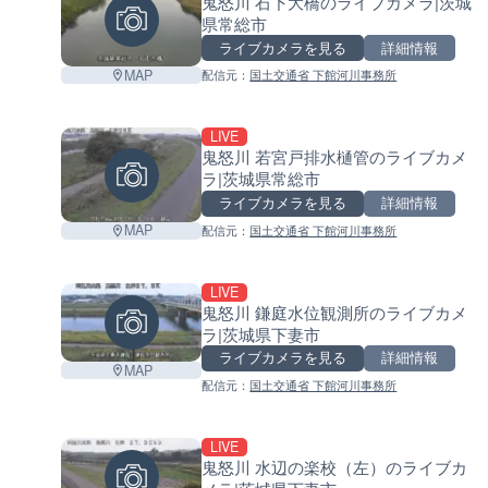
鬼怒川 石下大橋のライブカメラ|茨城
県常総市
ライブカメラを見る
詳細情報
MAP
配信元：
国土交通省 下館河川事務所
LIVE
鬼怒川 若宮戸排水樋管のライブカメ
ラ|茨城県常総市
ライブカメラを見る
詳細情報
MAP
配信元：
国土交通省 下館河川事務所
LIVE
鬼怒川 鎌庭水位観測所のライブカメ
ラ|茨城県下妻市
ライブカメラを見る
詳細情報
MAP
配信元：
国土交通省 下館河川事務所
LIVE
鬼怒川 水辺の楽校（左）のライブカ