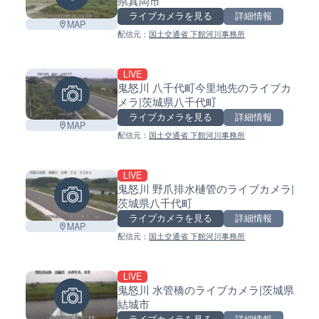
県真岡市
ライブカメラを見る
詳細情報
MAP
配信元：
国土交通省 下館河川事務所
LIVE
鬼怒川 八千代町今里地先のライブカ
メラ|茨城県八千代町
ライブカメラを見る
詳細情報
MAP
配信元：
国土交通省 下館河川事務所
LIVE
鬼怒川 野爪排水樋管のライブカメラ|
茨城県八千代町
ライブカメラを見る
詳細情報
MAP
配信元：
国土交通省 下館河川事務所
LIVE
鬼怒川 水管橋のライブカメラ|茨城県
結城市