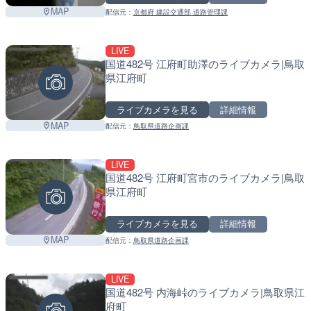
MAP
配信元：
京都府 建設交通部 道路管理課
LIVE
国道482号 江府町助澤のライブカメラ|鳥取
県江府町
ライブカメラを見る
詳細情報
MAP
配信元：
鳥取県道路企画課
LIVE
国道482号 江府町宮市のライブカメラ|鳥取
県江府町
ライブカメラを見る
詳細情報
MAP
配信元：
鳥取県道路企画課
LIVE
国道482号 内海峠のライブカメラ|鳥取県江
府町