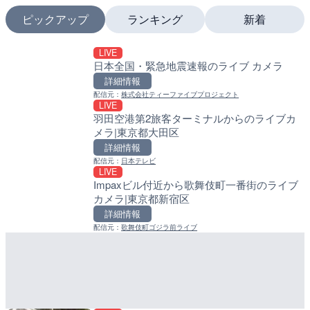
ピックアップ
ランキング
新着
LIVE
LIVE終了
LIVE
日本全国・緊急地震速報のライブ カメラ
いたみ花火大会のライブカ
南出川水門付近のライブカ
町
詳細情報
詳細情報
詳細情報
配信元：
株式会社ティーファイブプロジェクト
配信元：
いたみ花火大会ライブ配信用
LIVE
LIVE
配信元：
日高町役場
羽田空港第2旅客ターミナルからのライブカ
巨瀬川 河童橋のライブカメ
LIVE
メラ|東京都大田区
市
比井川水門付近から比井崎
ラ|和歌山県日高町
詳細情報
詳細情報
詳細情報
配信元：
日本テレビ
配信元：
福岡県庁県土整備部河川課
LIVE
LIVE
配信元：
日高町役場
Impaxビル付近から歌舞伎町一番街のライブ
広島県道6号 智教寺のライ
LIVE
カメラ|東京都新宿区
芸高田市
小浦川水門付近から小浦海
メラ|和歌山県日高町
詳細情報
詳細情報
詳細情報
配信元：
歌舞伎町ゴジラ前ライブ
配信元：
広島県土木局土木整備部道路整
LIVE
配信元：
日高町役場
広島県道4号 川根のライブ
LIVE
高田市
産湯川水門付近のライブカ
町
詳細情報
詳細情報
配信元：
広島県土木局土木整備部道路整
配信元：
日高町役場