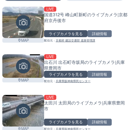
LIVE
マーカーをタップするとライブカメラの詳細が表示さ
国道312号 峰山町新町のライブカメラ|京都
府京丹後市
+
ライブカメラを見る
詳細情報
−
MAP
配信元：
京都府 建設交通部 道路管理課
LIVE
出石川 出石町寺坂局のライブカメラ|兵庫
県豊岡市
ライブカメラを見る
詳細情報
MAP
配信元：
兵庫県阪神南県民センター
LIVE
太田川 太田局のライブカメラ|兵庫県豊岡
市
ライブカメラを見る
詳細情報
MAP
配信元：
兵庫県阪神南県民センター