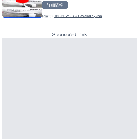
詳細情報
詳細情報
配信元：
広島県土木局土木整備部道路整
LIVE
配信元：
国土交通省 北海道開発局
巴川 浅畑川合流点のライブ
配信元：
TBS NEWS DIG Powered by JNN
LIVE
岡市
東京都品川区南大井のライ
川区
Sponsored Link
詳細情報
詳細情報
配信元：
静岡県交通基盤部河川砂防局土
LIVE
配信元：
東京都品川区南大井ライブカメ
富山県道361号 大浦のラ
LIVE停止
見市
道の駅さがのせきのライブ
市
詳細情報
詳細情報
配信元：
国土交通省 富山河川国道事務所
LIVE
配信元：
道の駅さがのせきPPカム
国道1号 三ヶ野のライブカ
LIVE
松江自動車道 三次東JCT
詳細情報
のライブカメラ|広島県三
配信元：
国土交通省 浜松河川国道事務所
詳細情報
配信元：
国土交通省 三次河川国道事務所