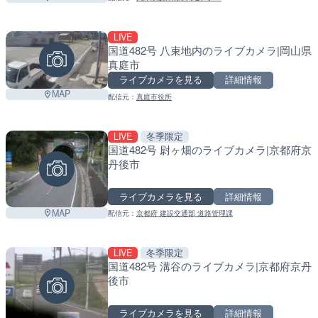
LIVE
国道482号 八束地内のライブカメラ|岡山県
真庭市
ライブカメラを見る
詳細情報
MAP
配信元：
真庭市役所
LIVE
冬季限定
国道482号 尉ヶ畑のライブカメラ|京都府京
丹後市
ライブカメラを見る
詳細情報
MAP
配信元：
京都府 建設交通部 道路管理課
LIVE
冬季限定
国道482号 溝谷のライブカメラ|京都府京丹
後市
ライブカメラを見る
詳細情報