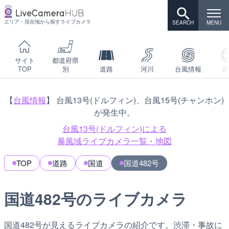
エリア・現在地から探すライブカメラ
サイト
都道府県
TOP
別
道路
河川
台風情報
海
【
台風情報
】 台風13号(ドルフィン)、台風15号(チャンホン)
が発生中。
台風13号(ドルフィン)による
暴風域ライブカメラ一覧・地図
TOP
道路
国道
国道482号
国道482号のライブカメラ
国道482号が見えるライブカメラの紹介です。渋滞・事故に