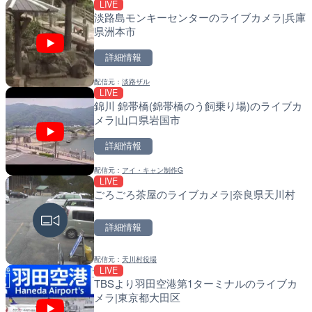
LIVE
淡路島モンキーセンターのライブカメラ|兵庫
県洲本市
詳細情報
LIVE終了
東京タワー・港区芝周辺の
配信元：
淡路ザル
LIVE
LIVE
都港区
導目木川 花立砂防堰堤下流
錦川 錦帯橋(錦帯橋のう飼乗り場)のライブカ
福岡県朝倉市
メラ|山口県岩国市
詳細情報
詳細情報
詳細情報
配信元：
湘南ライブカメラ
LIVE
配信元：
福岡県庁県土整備部河川課
石狩川 奈井江8号樋門のラ
配信元：
アイ・キャン制作G
LIVE
LIVE
奈井江町
常呂川 鹿ノ子ダムのライブ
ごろごろ茶屋のライブカメラ|奈良県天川村
戸町
詳細情報
詳細情報
詳細情報
配信元：
国土交通省 北海道開発局
LIVE
配信元：
国土交通省 北海道開発局
広島県道321号 美土里の
配信元：
天川村役場
LIVE
LIVE
安芸高田市
天塩川 岩尾内ダムのライブ
TBSより羽田空港第1ターミナルのライブカ
別市
メラ|東京都大田区
詳細情報