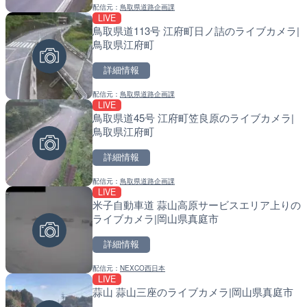
配信元：
鳥取県道路企画課
配信元：
配信元：
長野県庁
国土交通省 北海道開発局
LIVE
LIVE
LIVE
鳥取県道113号 江府町日ノ詰のライブカメラ|
ごろごろ茶屋のライブカメ
天塩川 岩尾内ダムのライブ
鳥取県江府町
別市
詳細情報
詳細情報
詳細情報
配信元：
鳥取県道路企画課
配信元：
配信元：
天川村役場
国土交通省 北海道開発局
LIVE
LIVE
LIVE
鳥取県道45号 江府町笠良原のライブカメラ|
淡路島モンキーセンターの
東京都品川区南大井のライ
鳥取県江府町
県洲本市
川区
詳細情報
詳細情報
詳細情報
配信元：
鳥取県道路企画課
配信元：
配信元：
淡路ザル
東京都品川区南大井ライブカメ
LIVE
LIVE
LIVE停止
米子自動車道 蒜山高原サービスエリア上りの
錦川 錦帯橋(錦帯橋のう飼
道の駅さがのせきのライブ
ライブカメラ|岡山県真庭市
メラ|山口県岩国市
市
詳細情報
詳細情報
詳細情報
配信元：
NEXCO西日本
配信元：
配信元：
アイ・キャン制作G
道の駅さがのせきPPカム
LIVE
LIVE
LIVE
蒜山 蒜山三座のライブカメラ|岡山県真庭市
長良川 金華橋北交差点のラ
松江自動車道 三次東JCT
県岐阜市
のライブカメラ|広島県三