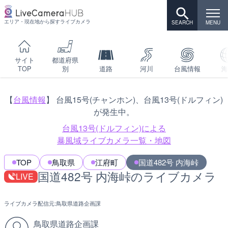
エリア・現在地から探すライブカメラ
サイト
都道府県
TOP
別
道路
河川
台風情報
海
【
台風情報
】 台風15号(チャンホン)、台風13号(ドルフィン)
が発生中。
台風13号(ドルフィン)による
暴風域ライブカメラ一覧・地図
TOP
鳥取県
江府町
国道482号 内海峠
国道482号 内海峠のライブカメラ
LIVE
ライブカメラ配信元:
鳥取県道路企画課
鳥取県道路企画課