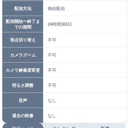
配信方法
独自配信
配信開始〜終了ま
24時間365日
での期間
視点切り替え
不可
カメラズーム
不可
カメラ解像度変更
不可
明るさ調整
不可
音声
なし
過去の映像
なし