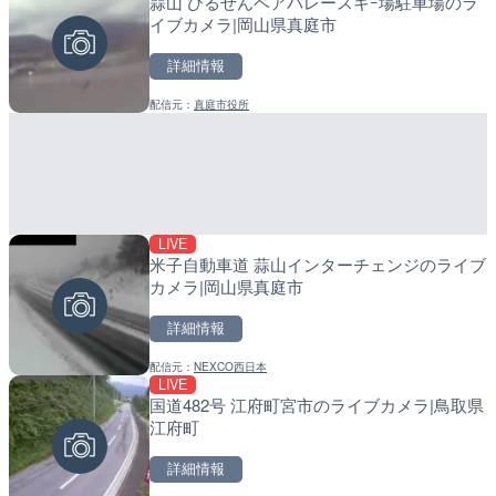
蒜山 ひるぜんベアバレースキｰ場駐車場のラ
ぎふ長良川花火大会のライ
産湯川水門付近のライブカ
イブカメラ|岡山県真庭市
阜市
町
詳細情報
詳細情報
詳細情報
配信元：
真庭市役所
配信元：
配信元：
Japan Explorers
日高町役場
LIVE
LIVE終了
LIVE
米子自動車道 蒜山インターチェンジのライブ
熊谷花火大会のライブカメ
導目木川 花立砂防堰堤下流
カメラ|岡山県真庭市
福岡県朝倉市
詳細情報
詳細情報
詳細情報
配信元：
NEXCO西日本
配信元：
配信元：
J:COMチャンネル・J:COMテ
福岡県庁県土整備部河川課
LIVE
LIVE
LIVE
国道482号 江府町宮市のライブカメラ|鳥取県
国道406号 菅平のライブ
常呂川 鹿ノ子ダムのライブ
江府町
戸町
詳細情報
詳細情報
詳細情報