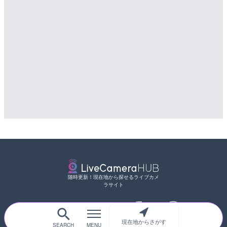
随時更新！現在地から探せるライブカメ
ラサイト
現在地からさがす
サイトTOP
都道府県別
道路
河川
台風情報