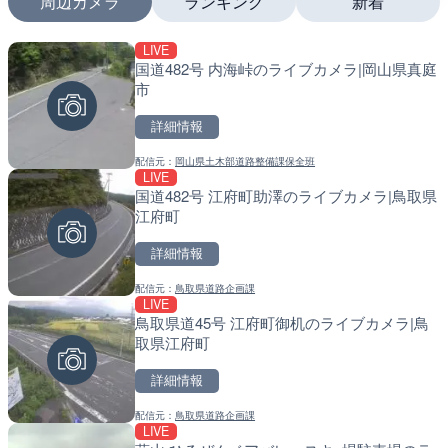
周辺カメラ
ランキング
新着
LIVE
LIVE
LIVE
国道482号 内海峠のライブカメラ|岡山県真庭
日本全国・緊急地震速報の
南出川水門付近のライブカ
市
町
詳細情報
詳細情報
詳細情報
配信元：
岡山県土木部道路整備課保全班
配信元：
配信元：
株式会社ティーファイブプロジ
日高町役場
LIVE
LIVE
LIVE
国道482号 江府町助澤のライブカメラ|鳥取県
羽田空港第2旅客ターミナ
比井川水門付近から比井崎
江府町
メラ|東京都大田区
ラ|和歌山県日高町
詳細情報
詳細情報
詳細情報
配信元：
鳥取県道路企画課
配信元：
配信元：
日本テレビ
日高町役場
LIVE
LIVE
LIVE
鳥取県道45号 江府町御机のライブカメラ|鳥
Impaxビル付近から歌舞
小浦川水門付近から小浦海
取県江府町
カメラ|東京都新宿区
メラ|和歌山県日高町
詳細情報
詳細情報
詳細情報
配信元：
鳥取県道路企画課
配信元：
配信元：
歌舞伎町ゴジラ前ライブ
日高町役場
LIVE
LIVE終了
LIVE