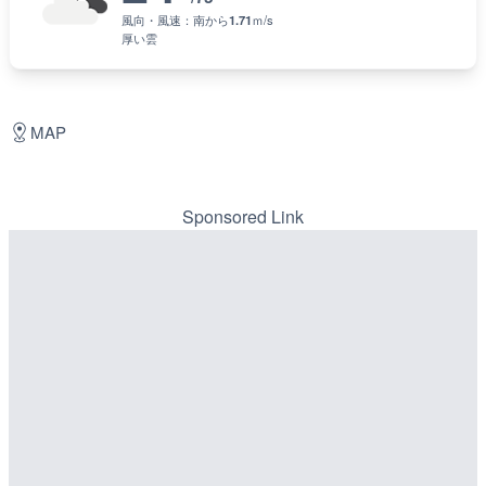
風向・風速：
南
から
1.71
ｍ/s
厚い雲
MAP
Sponsored Link