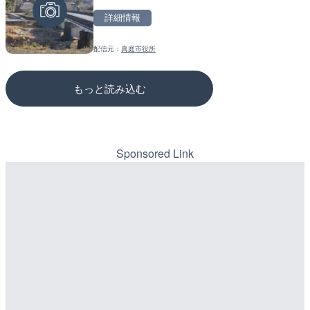
詳細情報
詳細情報
詳細情報
配信元：
真庭市役所
配信元：
配信元：
シーシーエヌ
国土交通省 三次河川国道事務所
もっと読み込む
Sponsored Link