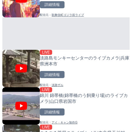
詳細情報
詳細情報
詳細情報
配信元：
歌舞伎町ゴジラ前ライブ
配信元：
配信元：
国土交通省 北上川下流河川事
日高町役場
LIVE
LIVE
串良川 岡崎のライブカメラ
産湯川水門付近のライブカ
町
詳細情報
詳細情報
LIVE
配信元：
配信元：
国土交通省 大隅河川国道事務所
日高町役場
淡路島モンキーセンターのライブカメラ|兵庫
県洲本市
詳細情報
配信元：
淡路ザル
LIVE
LIVE
LIVE
錦川 錦帯橋(錦帯橋のう飼乗り場)のライブカ
旧北上川 神取橋上流のライ
導目木川 花立砂防堰堤下流
メラ|山口県岩国市
石巻市
福岡県朝倉市
詳細情報
詳細情報
詳細情報
配信元：
アイ・キャン制作G
配信元：
配信元：
国土交通省 北上川下流河川事
福岡県庁県土整備部河川課
LIVE
LIVE
LIVE