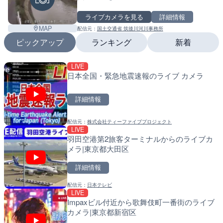
ライブカメラを見る
詳細情報
MAP
配信元：
国土交通省 筑後川河川事務所
ピックアップ
ランキング
新着
LIVE
LIVE
LIVE
日本全国・緊急地震速報のライブ カメラ
多摩川 日野橋水位観測所の
南出川水門付近のライブカ
京都立川市
町
詳細情報
詳細情報
詳細情報
配信元：
株式会社ティーファイブプロジェクト
配信元：
配信元：
国土交通省 京浜河川事務所
日高町役場
LIVE
LIVE
LIVE
羽田空港第2旅客ターミナルからのライブカ
広島県道30号 津田のライ
比井川水門付近から比井崎
メラ|東京都大田区
日市市
ラ|和歌山県日高町
詳細情報
詳細情報
詳細情報
配信元：
日本テレビ
配信元：
配信元：
広島県土木局土木整備部道路整
日高町役場
LIVE
LIVE
LIVE
Impaxビル付近から歌舞伎町一番街のライブ
旧北上川 23.6k右岸のラ
小浦川水門付近から小浦海
カメラ|東京都新宿区
谷町
メラ|和歌山県日高町