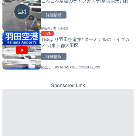
ごろごろ茶屋のライブカメラ|奈良県天川村
国道186号 吉和1のライブ
常呂川 鹿ノ子ダムのライブ
市市
戸町
詳細情報
詳細情報
詳細情報
配信元：
天川村役場
配信元：
配信元：
広島県土木局土木整備部道路整
国土交通省 北海道開発局
LIVE
LIVE
LIVE
TBSより羽田空港第1ターミナルのライブカ
東京都道405号外濠環状線
天塩川 岩尾内ダムのライブ
メラ|東京都大田区
ブカメラ|東京都新宿区
別市
詳細情報
詳細情報
詳細情報
配信元：
TBS NEWS DIG Powered by JNN
配信元：
配信元：
よつやの窓 TOKYO YOTSUYA LI
国土交通省 北海道開発局
LIVE
LIVE
北上川 横石のライブカメラ
東京都品川区南大井のライ
川区
Sponsored Link
詳細情報
詳細情報
配信元：
配信元：
国土交通省 岩手河川国道事務所
東京都品川区南大井ライブカメ
LIVE
LIVE停止
西九州自動車道 天神山ト
道の駅さがのせきのライブ
ラ|長崎県佐世保市
市
詳細情報
詳細情報
配信元：
道の駅さがのせきPPカム