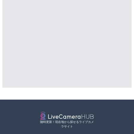
LIVE
松江自動車道 三次東JCT
配信元：
NEXCO西日本
LIVE
のライブカメラ|広島県三
国道186号 栗栖のライブ
詳細情報
市
配信元：
国土交通省 三次河川国道事務所
詳細情報
配信元：
広島県土木局土木整備部道路整
随時更新！現在地から探せるライブカメ
ラサイト