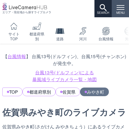
エリア・現在地から探すライブカメラ
サイト
都道府県
TOP
別
道路
河川
台風情報
海
【
台風情報
】 台風13号(ドルフィン)、台風15号(チャンホン)
が発生中。
台風13号(ドルフィン)による
暴風域ライブカメラ一覧・地図
TOP
都道府県別
佐賀県
みやき町
佐賀県みやき町のライブカメラ
佐賀県みやき町(さがけん みやきちょう）にあるライブカメ