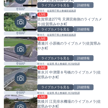
ライブカメラを見る
詳細情報
MAP
配信元：
佐賀県庁県土整備部道路課
LIVE
佐賀県道277号 天満宮南側のライブカメ
ラ|佐賀県みやき町
ライブカメラを見る
詳細情報
MAP
配信元：
佐賀県庁県土整備部道路課
LIVE
通瀬川 小原橋のライブカメラ|佐賀県み
やき町
ライブカメラを見る
詳細情報
MAP
配信元：
佐賀県 県土整備部 河川砂防課
LIVE
寒水川 中津隈８号橋のライブカメラ|佐
賀県みやき町
ライブカメラを見る
詳細情報
MAP
配信元：
佐賀県 県土整備部 河川砂防課
LIVE
筑後川 江見排水機場のライブカメラ|佐
Leaf
賀県みやき町