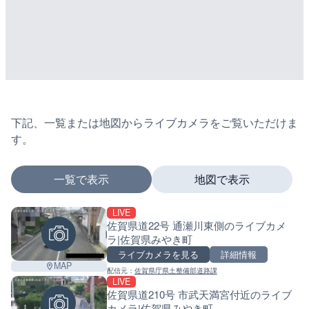
下記、一覧または地図からライブカメラをご覧いただけま
す。
一覧で表示
地図で表示
LIVE
マーカーをタップするとライブカメラの詳細が表示さ
佐賀県道22号 通瀬川東側のライブカメ
ラ|佐賀県みやき町
ライブカメラを見る
詳細情報
MAP
配信元：
佐賀県庁県土整備部道路課
+
LIVE
佐賀県道210号 市武天満宮付近のライブ
−
カメラ|佐賀県みやき町