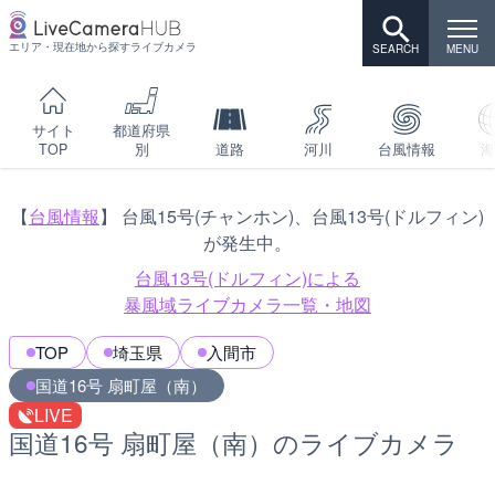
エリア・現在地から探すライブカメラ
サイト
都道府県
TOP
別
道路
河川
台風情報
海
【
台風情報
】 台風15号(チャンホン)、台風13号(ドルフィン)
が発生中。
台風13号(ドルフィン)による
暴風域ライブカメラ一覧・地図
TOP
埼玉県
入間市
国道16号 扇町屋（南）
LIVE
国道16号 扇町屋（南）のライブカメラ