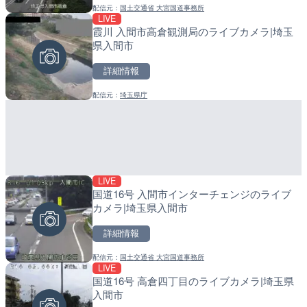
配信元：
国土交通省 大宮国道事務所
配信元：
配信元：
日本テレビ
日高町役場
LIVE
LIVE
LIVE
霞川 入間市高倉観測局のライブカメラ|埼玉
日本全国・緊急地震速報の
産湯川水門付近のライブカ
県入間市
町
詳細情報
詳細情報
詳細情報
配信元：
埼玉県庁
配信元：
配信元：
株式会社ティーファイブプロジ
日高町役場
LIVE
LIVE停止
LIVE
国道16号 入間市インターチェンジのライブ
内海海水浴場のライブカメ
導目木川 花立砂防堰堤下流
カメラ|埼玉県入間市
福岡県朝倉市
詳細情報
詳細情報
詳細情報
配信元：
国土交通省 大宮国道事務所
配信元：
配信元：
南知多町観光協会
福岡県庁県土整備部河川課
LIVE
LIVE
LIVE
国道16号 高倉四丁目のライブカメラ|埼玉県
手結港(YASU海の駅クラブ
常呂川 鹿ノ子ダムのライブ
入間市
高知県香南市
戸町