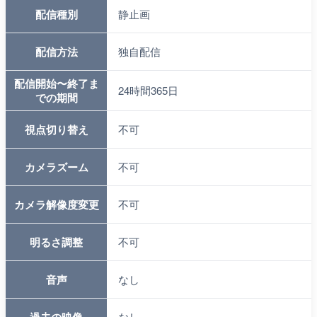
配信種別
静止画
配信方法
独自配信
配信開始〜終了ま
24時間365日
での期間
視点切り替え
不可
カメラズーム
不可
カメラ解像度変更
不可
明るさ調整
不可
音声
なし
なし