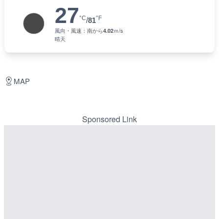
27
°C
°F
/
81
風向・風速：
南
から
4.02
ｍ/s
晴天
MAP
Sponsored Link