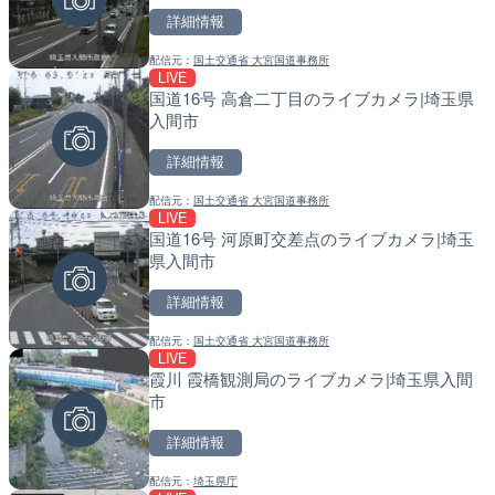
詳細情報
詳細情報
詳細情報
配信元：
国土交通省 大宮国道事務所
配信元：
配信元：
YASU海の駅CLUB
国土交通省 北海道開発局
LIVE
LIVE
LIVE
国道16号 高倉二丁目のライブカメラ|埼玉県
RBCより那覇空港のライブ
天塩川 岩尾内ダムのライブ
入間市
覇市
別市
詳細情報
詳細情報
詳細情報
配信元：
国土交通省 大宮国道事務所
配信元：
配信元：
【琉球放送】RBC NEWS
国土交通省 北海道開発局
LIVE
LIVE
LIVE
国道16号 河原町交差点のライブカメラ|埼玉
Impaxビル付近から歌舞
東京都品川区南大井のライ
県入間市
カメラ|東京都新宿区
川区
詳細情報
詳細情報
詳細情報
配信元：
国土交通省 大宮国道事務所
配信元：
配信元：
歌舞伎町ゴジラ前ライブ
東京都品川区南大井ライブカメ
LIVE
LIVE
LIVE停止
霞川 霞橋観測局のライブカメラ|埼玉県入間
知内川 上開田橋のライブカ
道の駅さがのせきのライブ
市
市
市
詳細情報
詳細情報
詳細情報
配信元：
埼玉県庁
配信元：
配信元：
高島市役所 政策部 危機管理局
道の駅さがのせきPPカム