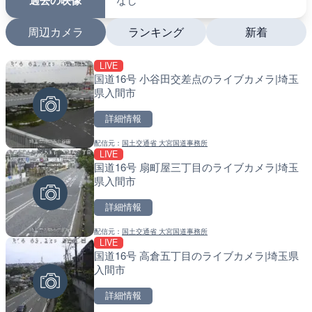
過去の映像
周辺カメラ
ランキング
新着
LIVE
LIVE
LIVE
国道16号 小谷田交差点のライブカメラ|埼玉
沖永良部島海岸のライブカ
南出川水門付近のライブカ
県入間市
町
町
詳細情報
詳細情報
詳細情報
配信元：
国土交通省 大宮国道事務所
配信元：
配信元：
和泊町
日高町役場
LIVE
LIVE
LIVE
国道16号 扇町屋三丁目のライブカメラ|埼玉
徳之島町亀津のライブカメ
比井川水門付近から比井崎
県入間市
町
ラ|和歌山県日高町
詳細情報
詳細情報
詳細情報
配信元：
国土交通省 大宮国道事務所
配信元：
配信元：
Tokki Works
日高町役場
LIVE
LIVE
LIVE
国道16号 高倉五丁目のライブカメラ|埼玉県
羽田空港第2旅客ターミナ
小浦川水門付近から小浦海
入間市
メラ|東京都大田区
メラ|和歌山県日高町
詳細情報
詳細情報
詳細情報