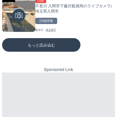
LIVE
LIVE終了
LIVE
不老川 入間市下藤沢観測局のライブカメラ|
榛名湖ロマンス亭のライブ
松江自動車道 三次東JCT
埼玉県入間市
市
のライブカメラ|広島県三
詳細情報
詳細情報
詳細情報
配信元：
埼玉県庁
配信元：
配信元：
榛名湖ロマンス亭
国土交通省 三次河川国道事務所
もっと読み込む
Sponsored Link