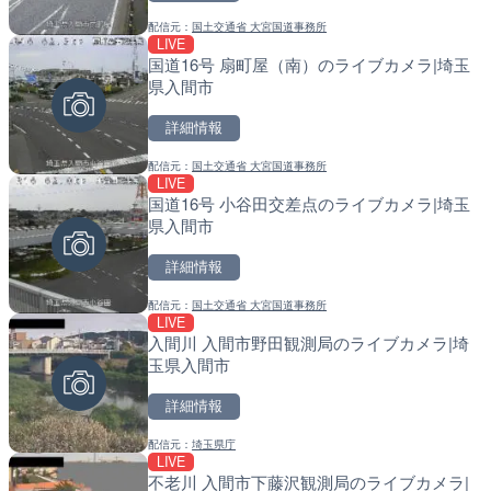
配信元：
国土交通省 大宮国道事務所
配信元：
配信元：
YASU海の駅CLUB
国土交通省 北海道開発局
LIVE
LIVE
LIVE
国道16号 扇町屋（南）のライブカメラ|埼玉
RBCより那覇空港のライブ
天塩川 岩尾内ダムのライブ
県入間市
覇市
別市
詳細情報
詳細情報
詳細情報
配信元：
国土交通省 大宮国道事務所
配信元：
配信元：
【琉球放送】RBC NEWS
国土交通省 北海道開発局
LIVE
LIVE
LIVE
国道16号 小谷田交差点のライブカメラ|埼玉
知内川 上開田橋のライブカ
東京都品川区南大井のライ
県入間市
市
川区
詳細情報
詳細情報
詳細情報
配信元：
国土交通省 大宮国道事務所
配信元：
配信元：
高島市役所 政策部 危機管理局
東京都品川区南大井ライブカメ
LIVE
LIVE
LIVE停止
入間川 入間市野田観測局のライブカメラ|埼
Impaxビル付近から歌舞
道の駅さがのせきのライブ
玉県入間市
カメラ|東京都新宿区
市
詳細情報
詳細情報
詳細情報
配信元：
埼玉県庁
配信元：
配信元：
歌舞伎町ゴジラ前ライブ
道の駅さがのせきPPカム
LIVE
LIVE
LIVE
不老川 入間市下藤沢観測局のライブカメラ|
ごろごろ茶屋のライブカメ
松江自動車道 三次東JCT