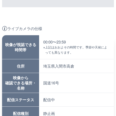
ライブカメラの仕様
00:00〜23:59
映像が視認できる
※
上記はおおよその時間です。季節や天候によ
時間帯
っても異なります。
住所
埼玉県入間市高倉
映像から
確認できる場所・
国道16号
名称
配信ステータス
配信中
配信種別
静止画