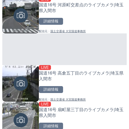
国道16号 河原町交差点のライブカメラ|埼玉
日本全国・緊急地震速報の
産湯川水門付近のライブカ
県入間市
町
詳細情報
詳細情報
詳細情報
配信元：
国土交通省 大宮国道事務所
配信元：
配信元：
株式会社ティーファイブプロジ
日高町役場
LIVE
LIVE停止
LIVE
国道16号 高倉五丁目のライブカメラ|埼玉県
内海海水浴場のライブカメ
導目木川 花立砂防堰堤下流
入間市
福岡県朝倉市
詳細情報
詳細情報
詳細情報
配信元：
国土交通省 大宮国道事務所
配信元：
配信元：
南知多町観光協会
福岡県庁県土整備部河川課
LIVE
LIVE
LIVE
国道16号 扇町屋三丁目のライブカメラ|埼玉
手結港(YASU海の駅クラブ
常呂川 鹿ノ子ダムのライブ
県入間市
高知県香南市
戸町
詳細情報
詳細情報
詳細情報