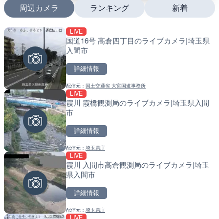
周辺カメラ
ランキング
新着
LIVE
LIVE
LIVE
国道16号 高倉四丁目のライブカメラ|埼玉県
沖永良部島海岸のライブカ
南出川水門付近のライブカ
入間市
町
町
詳細情報
詳細情報
詳細情報
配信元：
国土交通省 大宮国道事務所
配信元：
配信元：
和泊町
日高町役場
LIVE
LIVE
LIVE
霞川 霞橋観測局のライブカメラ|埼玉県入間
徳之島町亀津のライブカメ
比井川水門付近から比井崎
市
町
ラ|和歌山県日高町
詳細情報
詳細情報
詳細情報
配信元：
埼玉県庁
配信元：
配信元：
Tokki Works
日高町役場
LIVE
LIVE
LIVE
霞川 入間市高倉観測局のライブカメラ|埼玉
羽田空港第2旅客ターミナ
小浦川水門付近から小浦海
県入間市
メラ|東京都大田区
メラ|和歌山県日高町
詳細情報
詳細情報
詳細情報
配信元：
埼玉県庁
配信元：
配信元：
日本テレビ
日高町役場
LIVE
LIVE
LIVE