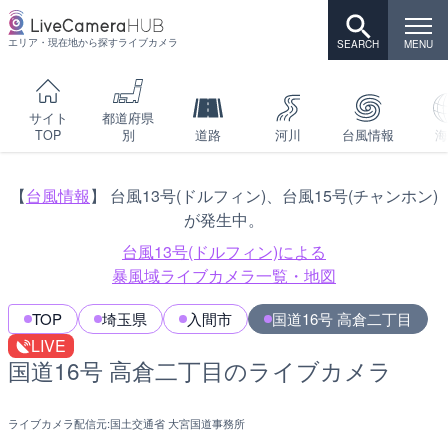
エリア・現在地から探すライブカメラ
サイト
都道府県
TOP
別
道路
河川
台風情報
海
【
台風情報
】 台風13号(ドルフィン)、台風15号(チャンホン)
が発生中。
台風13号(ドルフィン)による
暴風域ライブカメラ一覧・地図
TOP
埼玉県
入間市
国道16号 高倉二丁目
LIVE
国道16号 高倉二丁目のライブカメラ
ライブカメラ配信元:
国土交通省 大宮国道事務所