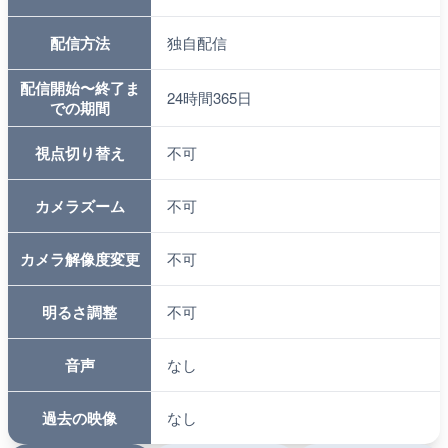
配信方法
独自配信
配信開始〜終了ま
24時間365日
での期間
視点切り替え
不可
カメラズーム
不可
カメラ解像度変更
不可
明るさ調整
不可
音声
なし
過去の映像
なし