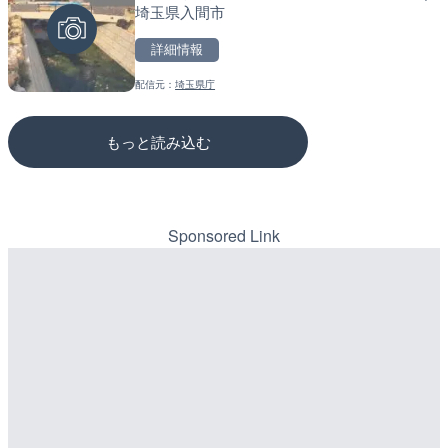
埼玉県入間市
のライブカメラ|広島県三
詳細情報
詳細情報
詳細情報
配信元：
埼玉県庁
配信元：
配信元：
天川村役場
国土交通省 三次河川国道事務所
もっと読み込む
Sponsored Link