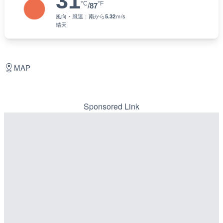
31
°C
°F
/
87
風向・風速：
南
から
5.32
ｍ/s
晴天
MAP
Sponsored Link