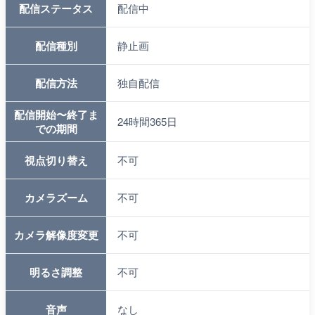
配信ステータス
配信中
配信種別
静止画
配信方法
独自配信
配信開始〜終了ま
24時間365日
での期間
視点切り替え
不可
カメラズーム
不可
カメラ解像度変更
不可
明るさ調整
不可
音声
なし