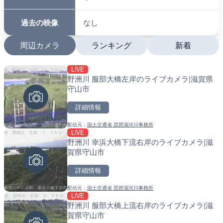
過去の映像
なし
周辺カメラ
ランキング
新着
LIVE
LIVE
LIVE
野洲川 服部大橋左岸のライブカメラ|滋賀県
日本全国・緊急地震速報の
南出川水門付近のライブカ
守山市
町
詳細情報
詳細情報
詳細情報
配信元：
国土交通省 琵琶湖河川事務所
配信元：
配信元：
株式会社ティーファイブプロジ
日高町役場
LIVE
LIVE
LIVE
野洲川 幸浜大橋下流右岸のライブカメラ|滋
羽田空港第2旅客ターミナ
比井川水門付近から比井崎
賀県守山市
メラ|東京都大田区
ラ|和歌山県日高町
詳細情報
詳細情報
詳細情報
配信元：
国土交通省 琵琶湖河川事務所
配信元：
配信元：
日本テレビ
日高町役場
LIVE
LIVE
LIVE
野洲川 服部大橋上流右岸のライブカメラ|滋
淡路島モンキーセンターの
小浦川水門付近から小浦海
賀県守山市
県洲本市
メラ|和歌山県日高町