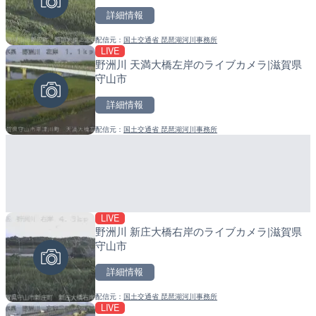
詳細情報
詳細情報
詳細情報
配信元：
国土交通省 琵琶湖河川事務所
配信元：
配信元：
淡路ザル
日高町役場
LIVE
LIVE
LIVE
野洲川 天満大橋左岸のライブカメラ|滋賀県
Impaxビル付近から歌舞
産湯川水門付近のライブカ
守山市
カメラ|東京都新宿区
町
詳細情報
詳細情報
詳細情報
配信元：
国土交通省 琵琶湖河川事務所
配信元：
配信元：
歌舞伎町ゴジラ前ライブ
日高町役場
LIVE
LIVE終了
LIVE
野洲川 新庄大橋右岸のライブカメラ|滋賀県
水晶浜海水浴場のライブカ
導目木川 花立砂防堰堤下流
守山市
福岡県朝倉市
詳細情報
詳細情報
詳細情報
配信元：
国土交通省 琵琶湖河川事務所
配信元：
配信元：
美浜町
福岡県庁県土整備部河川課
LIVE
LIVE
LIVE