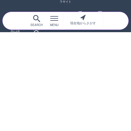
ラサイト
現在地からさがす
サイトTOP
都道府県別
道路
河川
台風情報
海外
カメラ登録
初めての方へ
運営者情報
プライバシーポリシー
© 2017-2026
ライブカメラHUB
Icons made from
svg icons
is licensed by CC BY 4.0