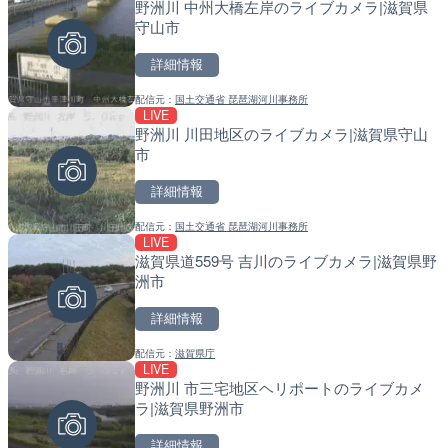
野洲川 中州大橋左岸のライブカメラ|滋賀県
知床峠展望台・国道334号
常呂川 鹿ノ子ダムのライブ
守山市
ラ|北海道羅臼町
戸町
詳細情報
詳細情報
詳細情報
配信元：
国土交通省 琵琶湖河川事務所
配信元：
配信元：
一般国道334号斜里～ウトロ間
国土交通省 北海道開発局
LIVE
LIVE
LIVE
野洲川 川田地区のライブカメラ|滋賀県守山
ごろごろ茶屋のライブカメ
天塩川 岩尾内ダムのライブ
市
別市
詳細情報
詳細情報
詳細情報
配信元：
国土交通省 琵琶湖河川事務所
配信元：
配信元：
天川村役場
国土交通省 北海道開発局
LIVE
LIVE
LIVE
滋賀県道559号 吉川のライブカメラ|滋賀県野
錦川 錦帯橋(錦帯橋のう飼
東京都品川区南大井のライ
洲市
メラ|山口県岩国市
川区
詳細情報
詳細情報
詳細情報
配信元：
滋賀県庁
配信元：
配信元：
アイ・キャン制作G
東京都品川区南大井ライブカメ
LIVE
LIVE
LIVE停止
野洲川 市三宅地区ヘリポートのライブカメ
TBSより羽田空港第1ター
道の駅さがのせきのライブ
ラ|滋賀県野洲市
メラ|東京都大田区
市
詳細情報
詳細情報
詳細情報