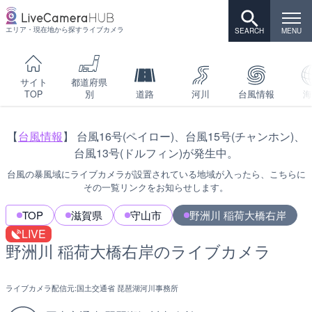
エリア・現在地から探すライブカメラ
サイト
都道府県
TOP
別
道路
河川
台風情報
海
【
台風情報
】 台風16号(ペイロー)、台風15号(チャンホン)、
台風13号(ドルフィン)が発生中。
台風の暴風域にライブカメラが設置されている地域が入ったら、こちらに
その一覧リンクをお知らせします。
TOP
滋賀県
守山市
野洲川 稲荷大橋右岸
LIVE
野洲川 稲荷大橋右岸のライブカメラ
ライブカメラ配信元:
国土交通省 琵琶湖河川事務所