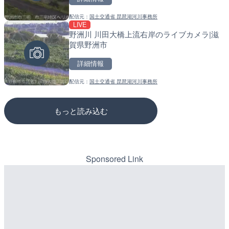
配信元：
国土交通省 琵琶湖河川事務所
配信元：
配信元：
TBS NEWS DIG Powered by J
道の駅さがのせきPPカム
LIVE
LIVE
LIVE
野洲川 川田大橋上流右岸のライブカメラ|滋
知内川 上開田橋のライブカ
松江自動車道 三次東JCT
賀県野洲市
市
のライブカメラ|広島県三
詳細情報
詳細情報
詳細情報
配信元：
国土交通省 琵琶湖河川事務所
配信元：
配信元：
高島市役所 政策部 危機管理局
国土交通省 三次河川国道事務所
もっと読み込む
Sponsored Link