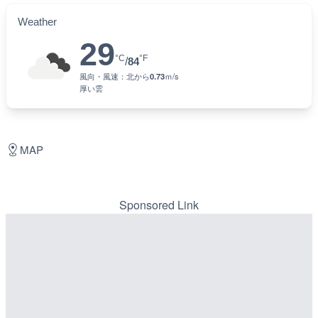
Weather
29
°C
°F
/
84
風向・風速：
北
から
0.73
ｍ/s
厚い雲
MAP
Sponsored Link