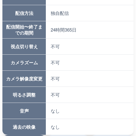
配信方法
独自配信
配信開始〜終了ま
24時間365日
での期間
視点切り替え
不可
カメラズーム
不可
カメラ解像度変更
不可
明るさ調整
不可
音声
なし
過去の映像
なし