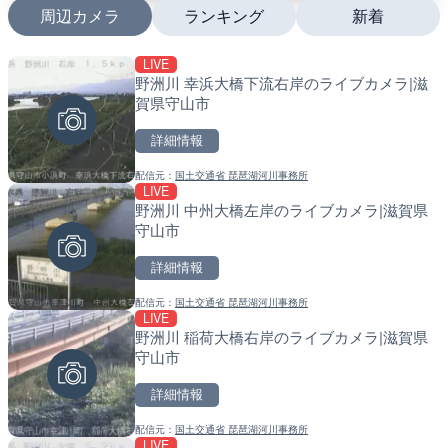
周辺カメラ
ランキング
新着
LIVE
LIVE
LIVE
野洲川 幸浜大橋下流右岸のライブカメラ|滋
日本全国・緊急地震速報の
南出川水門付近のライブカ
賀県守山市
町
詳細情報
詳細情報
詳細情報
配信元：
国土交通省 琵琶湖河川事務所
配信元：
配信元：
株式会社ティーファイブプロジ
日高町役場
LIVE
LIVE
LIVE
野洲川 中州大橋左岸のライブカメラ|滋賀県
羽田空港第2旅客ターミナ
比井川水門付近から比井崎
守山市
メラ|東京都大田区
ラ|和歌山県日高町
詳細情報
詳細情報
詳細情報
配信元：
国土交通省 琵琶湖河川事務所
配信元：
配信元：
日本テレビ
日高町役場
LIVE
LIVE
LIVE
野洲川 稲荷大橋右岸のライブカメラ|滋賀県
Impaxビル付近から歌舞
小浦川水門付近から小浦海
守山市
カメラ|東京都新宿区
メラ|和歌山県日高町
詳細情報
詳細情報
詳細情報
配信元：
国土交通省 琵琶湖河川事務所
配信元：
配信元：
歌舞伎町ゴジラ前ライブ
日高町役場
LIVE
LIVE
LIVE