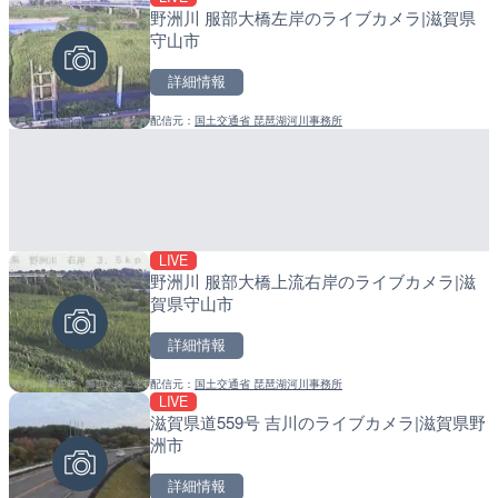
野洲川 服部大橋左岸のライブカメラ|滋賀県
国道406号 菅平のライブ
産湯川水門付近のライブカ
守山市
町
詳細情報
詳細情報
詳細情報
配信元：
国土交通省 琵琶湖河川事務所
配信元：
配信元：
長野県庁
日高町役場
LIVE
LIVE
LIVE
野洲川 服部大橋上流右岸のライブカメラ|滋
ごろごろ茶屋のライブカメ
導目木川 花立砂防堰堤下流
賀県守山市
福岡県朝倉市
詳細情報
詳細情報
詳細情報
配信元：
国土交通省 琵琶湖河川事務所
配信元：
配信元：
天川村役場
福岡県庁県土整備部河川課
LIVE
LIVE
LIVE
滋賀県道559号 吉川のライブカメラ|滋賀県野
淡路島モンキーセンターの
常呂川 鹿ノ子ダムのライブ
洲市
県洲本市
戸町
詳細情報
詳細情報
詳細情報