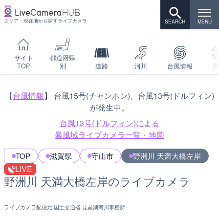
エリア・現在地から探すライブカメラ
サイト
都道府県
TOP
別
道路
河川
台風情報
海
【
台風情報
】 台風15号(チャンホン)、台風13号(ドルフィン)
が発生中。
台風13号(ドルフィン)による
暴風域ライブカメラ一覧・地図
TOP
滋賀県
守山市
野洲川 天満大橋左岸
LIVE
野洲川 天満大橋左岸のライブカメラ
ライブカメラ配信元:
国土交通省 琵琶湖河川事務所