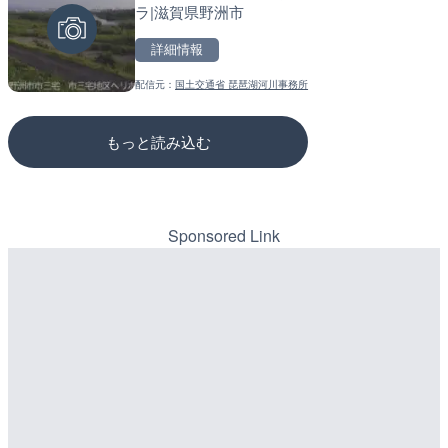
ラ|滋賀県野洲市
高知県香南市
のライブカメラ|広島県三
詳細情報
詳細情報
詳細情報
配信元：
国土交通省 琵琶湖河川事務所
配信元：
配信元：
YASU海の駅CLUB
国土交通省 三次河川国道事務所
もっと読み込む
Sponsored Link