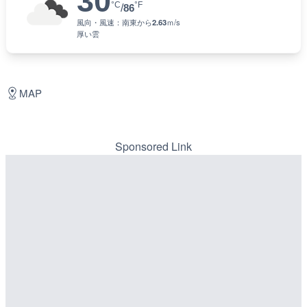
30
°C
°F
/
86
風向・風速：
南東
から
2.63
ｍ/s
厚い雲
MAP
Sponsored Link