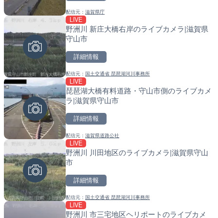
配信元：
滋賀県庁
配信元：
配信元：
淡路ザル
国土交通省 北海道開発局
LIVE
LIVE終了
LIVE
野洲川 新庄大橋右岸のライブカメラ|滋賀県
ぎふ長良川花火大会のライ
天塩川 岩尾内ダムのライブ
守山市
阜市
別市
詳細情報
詳細情報
詳細情報
配信元：
国土交通省 琵琶湖河川事務所
配信元：
配信元：
Japan Explorers
国土交通省 北海道開発局
LIVE
LIVE
LIVE
琵琶湖大橋有料道路・守山市側のライブカメ
錦川 錦帯橋(錦帯橋のう飼
東京都品川区南大井のライ
ラ|滋賀県守山市
メラ|山口県岩国市
川区
詳細情報
詳細情報
詳細情報
配信元：
滋賀県道路公社
配信元：
配信元：
アイ・キャン制作G
東京都品川区南大井ライブカメ
LIVE
LIVE
LIVE停止
野洲川 川田地区のライブカメラ|滋賀県守山
長良川 金華橋北交差点のラ
道の駅さがのせきのライブ
市
県岐阜市
市
詳細情報
詳細情報
詳細情報
配信元：
国土交通省 琵琶湖河川事務所
配信元：
配信元：
シーシーエヌ
道の駅さがのせきPPカム
LIVE
LIVE
LIVE
野洲川 市三宅地区ヘリポートのライブカメ
手結港(YASU海の駅クラブ
松江自動車道 三次東JCT