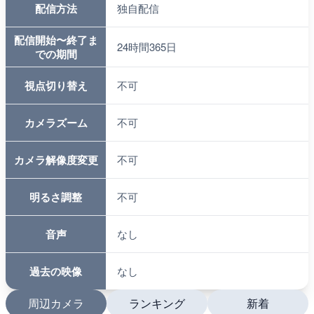
配信方法
独自配信
配信開始〜終了ま
24時間365日
での期間
視点切り替え
不可
カメラズーム
不可
カメラ解像度変更
不可
明るさ調整
不可
音声
なし
過去の映像
なし
周辺カメラ
ランキング
新着