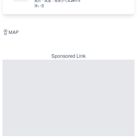
風向・風速：
南東
から
5.29
ｍ/s
薄い雲
MAP
Sponsored Link