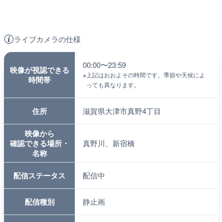
ライブカメラの仕様
00:00〜23:59
映像が視認できる
※
上記はおおよその時間です。季節や天候によ
時間帯
っても異なります。
住所
滋賀県大津市真野4丁目
映像から
確認できる場所・
真野川、新宿橋
名称
配信ステータス
配信中
配信種別
静止画