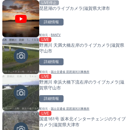
LIVE停止
LIVE終了
LIVE
琵琶湖のライブカメラ|滋賀県大津市
東京タワーと竹芝桟橋のラ
天塩川 岩尾内ダムのライブ
港区
別市
詳細情報
詳細情報
詳細情報
配信元：
BANTV
配信元：
配信元：
ちんあなご
国土交通省 北海道開発局
LIVE
LIVE
LIVE
野洲川 天満大橋左岸のライブカメラ|滋賀県
RBCより那覇空港のライブ
東京都品川区南大井のライ
守山市
覇市
川区
詳細情報
詳細情報
詳細情報
配信元：
国土交通省 琵琶湖河川事務所
配信元：
配信元：
【琉球放送】RBC NEWS
東京都品川区南大井ライブカメ
LIVE
LIVE
LIVE停止
野洲川 幸浜大橋下流右岸のライブカメラ|滋
ごろごろ茶屋のライブカメ
道の駅さがのせきのライブ
賀県守山市
市
詳細情報
詳細情報
詳細情報
配信元：
国土交通省 琵琶湖河川事務所
配信元：
配信元：
天川村役場
道の駅さがのせきPPカム
LIVE
LIVE
LIVE
国道161号 坂本北インターチェンジのライブ
喜界島の町内ライブカメラ
松江自動車道 三次東JCT
カメラ|滋賀県大津市
のライブカメラ|広島県三