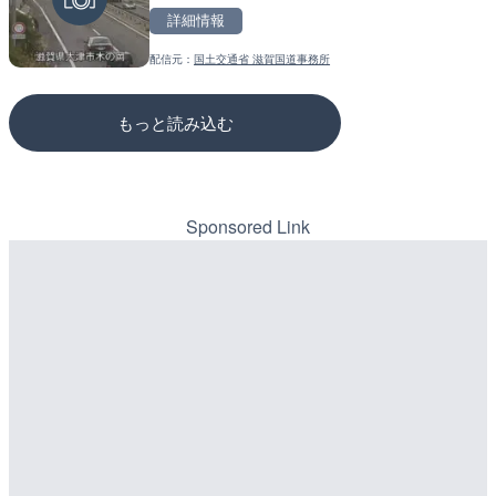
詳細情報
詳細情報
詳細情報
配信元：
国土交通省 滋賀国道事務所
配信元：
配信元：
喜界町
国土交通省 三次河川国道事務所
もっと読み込む
Sponsored Link