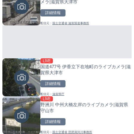
メラ|滋賀県大津市
高知県香南市
町
詳細情報
詳細情報
詳細情報
配信元：
国土交通省 滋賀国道事務所
配信元：
配信元：
YASU海の駅CLUB
日高町役場
LIVE
LIVE
LIVE
国道477号 伊香立下在地町のライブカメラ|滋
羽田空港第2旅客ターミナ
導目木川 花立砂防堰堤下流
賀県大津市
メラ|東京都大田区
福岡県朝倉市
詳細情報
詳細情報
詳細情報
配信元：
滋賀県庁
配信元：
配信元：
日本テレビ
福岡県庁県土整備部河川課
LIVE
LIVE
LIVE
野洲川 中州大橋左岸のライブカメラ|滋賀県
日本全国・緊急地震速報の
常呂川 鹿ノ子ダムのライブ
守山市
戸町
詳細情報
詳細情報
詳細情報
配信元：
国土交通省 琵琶湖河川事務所
配信元：
配信元：
株式会社ティーファイブプロジ
国土交通省 北海道開発局