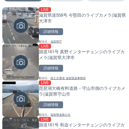
LIVE
LIVE
LIVE
滋賀県道558号 今堅田のライブカメラ|滋賀県
沖永良部島海岸のライブカ
南出川水門付近のライブカ
大津市
町
町
詳細情報
詳細情報
詳細情報
配信元：
滋賀県庁
配信元：
配信元：
和泊町
日高町役場
LIVE
LIVE
LIVE
国道161号 真野インターチェンジのライブカ
徳之島町亀津のライブカメ
比井川水門付近から比井崎
メラ|滋賀県大津市
町
ラ|和歌山県日高町
詳細情報
詳細情報
詳細情報
配信元：
国土交通省 滋賀国道事務所
配信元：
配信元：
Tokki Works
日高町役場
LIVE
LIVE停止
LIVE
琵琶湖大橋有料道路・守山市側のライブカメ
内海海水浴場のライブカメ
小浦川水門付近から小浦海
ラ|滋賀県守山市
メラ|和歌山県日高町
詳細情報
詳細情報
詳細情報
配信元：
滋賀県道路公社
配信元：
配信元：
南知多町観光協会
日高町役場
LIVE
LIVE
LIVE
国道161号 和迩インターチェンジのライブカ
手結港(YASU海の駅クラブ
産湯川水門付近のライブカ