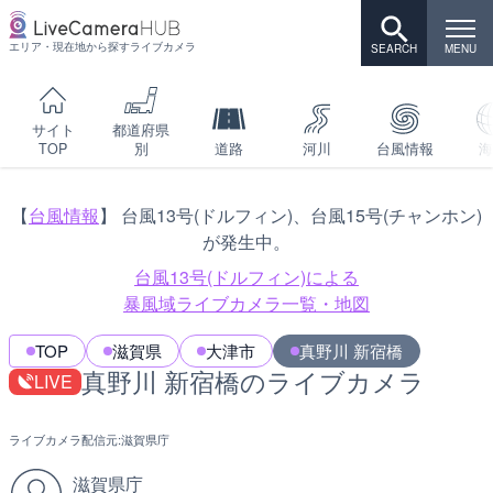
エリア・現在地から探すライブカメラ
サイト
都道府県
TOP
別
道路
河川
台風情報
海
【
台風情報
】 台風13号(ドルフィン)、台風15号(チャンホン)
が発生中。
台風13号(ドルフィン)による
暴風域ライブカメラ一覧・地図
TOP
滋賀県
大津市
真野川 新宿橋
真野川 新宿橋のライブカメラ
LIVE
ライブカメラ配信元:
滋賀県庁
滋賀県庁