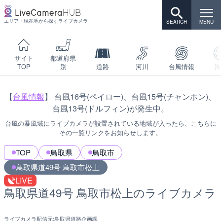
エリア・現在地から探すライブカメラ
サイト
都道府県
TOP
別
道路
河川
台風情報
海
【
台風情報
】 台風16号(ペイロー)、台風15号(チャンホン)、
台風13号(ドルフィン)が発生中。
台風の暴風域にライブカメラが設置されている地域が入ったら、こちらに
その一覧リンクをお知らせします。
TOP
鳥取県
鳥取市
鳥取県道49号 鳥取市松上
LIVE
鳥取県道49号 鳥取市松上のライブカメラ
ライブカメラ配信元:
鳥取県道路企画課