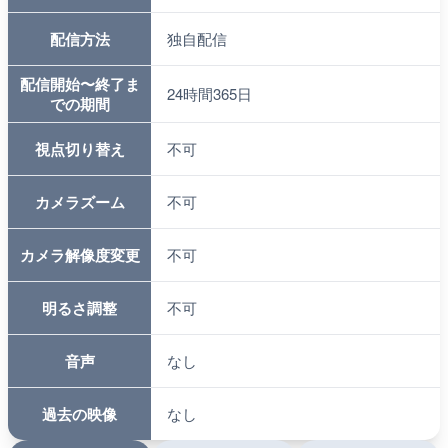
配信方法
独自配信
配信開始〜終了ま
24時間365日
での期間
視点切り替え
不可
カメラズーム
不可
カメラ解像度変更
不可
明るさ調整
不可
音声
なし
過去の映像
なし