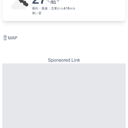
°C
°F
/
81
風向・風速：
北東
から
4.13
ｍ/s
厚い雲
MAP
Sponsored Link