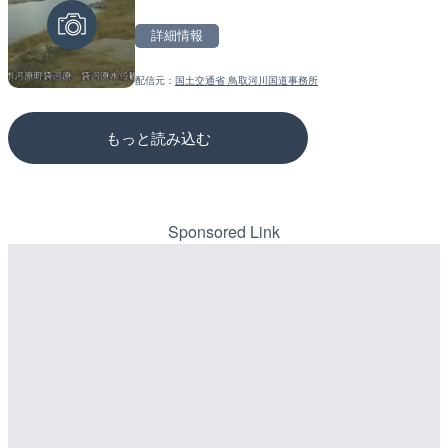
市
のライブカメラ|広島県三
詳細情報
詳細情報
詳細情報
配信元：
国土交通省 鳥取河川国道事務所
配信元：
配信元：
高島市役所 政策部 危機管理局
国土交通省 三次河川国道事務所
もっと読み込む
Sponsored Link