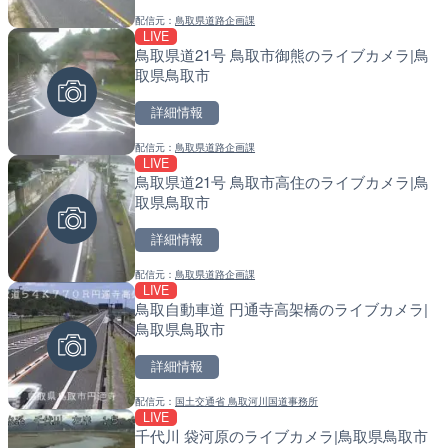
配信元：
鳥取県道路企画課
配信元：
配信元：
一般国道334号斜里～ウトロ間
国土交通省 北海道開発局
LIVE
LIVE
LIVE
鳥取県道21号 鳥取市御熊のライブカメラ|鳥
ごろごろ茶屋のライブカメ
天塩川 岩尾内ダムのライブ
取県鳥取市
別市
詳細情報
詳細情報
詳細情報
配信元：
鳥取県道路企画課
配信元：
配信元：
天川村役場
国土交通省 北海道開発局
LIVE
LIVE
LIVE
鳥取県道21号 鳥取市高住のライブカメラ|鳥
錦川 錦帯橋(錦帯橋のう飼
東京都品川区南大井のライ
取県鳥取市
メラ|山口県岩国市
川区
詳細情報
詳細情報
詳細情報
配信元：
鳥取県道路企画課
配信元：
配信元：
アイ・キャン制作G
東京都品川区南大井ライブカメ
LIVE
LIVE
LIVE停止
鳥取自動車道 円通寺高架橋のライブカメラ|
TBSより羽田空港第1ター
道の駅さがのせきのライブ
鳥取県鳥取市
メラ|東京都大田区
市
詳細情報
詳細情報
詳細情報
配信元：
国土交通省 鳥取河川国道事務所
配信元：
配信元：
TBS NEWS DIG Powered by J
道の駅さがのせきPPカム
LIVE
LIVE
LIVE
千代川 袋河原のライブカメラ|鳥取県鳥取市
知内川 上開田橋のライブカ
松江自動車道 三次東JCT