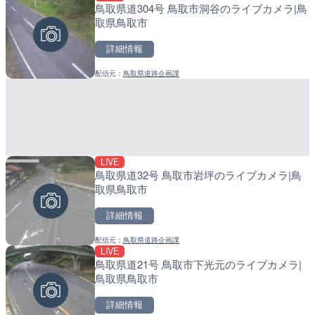
鳥取県道304号 鳥取市洞谷のライブカメラ|鳥
Impaxビル付近から歌舞
産湯川水門付近のライブカ
取県鳥取市
カメラ|東京都新宿区
町
詳細情報
詳細情報
詳細情報
配信元：
鳥取県道路企画課
配信元：
配信元：
歌舞伎町ゴジラ前ライブ
日高町役場
LIVE
LIVE終了
LIVE
鳥取県道32号 鳥取市岩坪のライブカメラ|鳥
水晶浜海水浴場のライブカ
導目木川 花立砂防堰堤下流
取県鳥取市
福岡県朝倉市
詳細情報
詳細情報
詳細情報
配信元：
鳥取県道路企画課
配信元：
配信元：
美浜町
福岡県庁県土整備部河川課
LIVE
LIVE
LIVE
鳥取県道21号 鳥取市下光元のライブカメラ|
知床峠展望台・国道334号
常呂川 鹿ノ子ダムのライブ
鳥取県鳥取市
ラ|北海道羅臼町
戸町
詳細情報
詳細情報
詳細情報