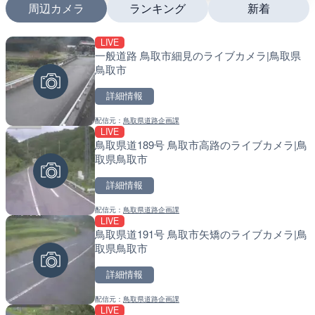
周辺カメラ
ランキング
新着
LIVE
LIVE
LIVE
一般道路 鳥取市細見のライブカメラ|鳥取県
日本全国・緊急地震速報の
南出川水門付近のライブカ
鳥取市
町
詳細情報
詳細情報
詳細情報
配信元：
鳥取県道路企画課
配信元：
配信元：
株式会社ティーファイブプロジ
日高町役場
LIVE
LIVE
LIVE
鳥取県道189号 鳥取市高路のライブカメラ|鳥
羽田空港第2旅客ターミナ
比井川水門付近から比井崎
取県鳥取市
メラ|東京都大田区
ラ|和歌山県日高町
詳細情報
詳細情報
詳細情報
配信元：
鳥取県道路企画課
配信元：
配信元：
日本テレビ
日高町役場
LIVE
LIVE
LIVE
鳥取県道191号 鳥取市矢矯のライブカメラ|鳥
淡路島モンキーセンターの
小浦川水門付近から小浦海
取県鳥取市
県洲本市
メラ|和歌山県日高町
詳細情報
詳細情報
詳細情報
配信元：
鳥取県道路企画課
配信元：
配信元：
淡路ザル
日高町役場
LIVE
LIVE
LIVE