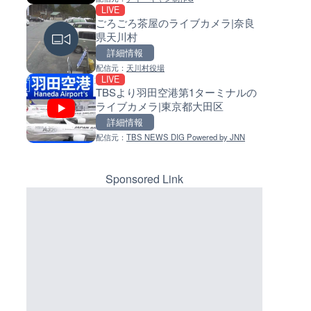
LIVE
LIVE
LIVE
ごろごろ茶屋のライブカメラ|奈良
手結港(YASU海の駅クラブ)の
常呂川 鹿ノ子ダムのライブカメ
県天川村
ブカメラ|高知県香南市
北海道置戸町
詳細情報
詳細情報
詳細情報
配信元：
天川村役場
配信元：
配信元：
YASU海の駅CLUB
国土交通省 北海道開発局
LIVE
LIVE
LIVE
TBSより羽田空港第1ターミナルの
長野県道45号 扇沢・駐車場付
天塩川 岩尾内ダムのライブカメ
ライブカメラ|東京都大田区
ライブカメラ|長野県大町市
北海道士別市
詳細情報
詳細情報
詳細情報
配信元：
TBS NEWS DIG Powered by JNN
配信元：
配信元：
長野県庁
国土交通省 北海道開発局
LIVE
LIVE
知床峠展望台・国道334号付近
東京都品川区南大井のライブ
イブカメラ|北海道羅臼町
ラ|東京都品川区
Sponsored Link
詳細情報
詳細情報
配信元：
配信元：
一般国道334号斜里～ウトロ間路
東京都品川区南大井ライブカメ
LIVE終了
LIVE停止
会議
東名高速道路・厚木インター
道の駅さがのせきのライブカメ
ジ付近のライブカメラ|神奈川
大分県大分市
木市
詳細情報
詳細情報
配信元：
配信元：
テレビ朝日
道の駅さがのせきPPカム
LIVE
LIVE
NEXCO西日本より名神高速道
松江自動車道 三次東JCT・イ