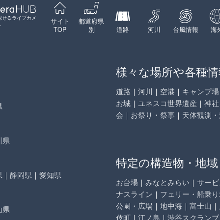
探せるライブカメ
サイト
都道府県
ト
TOP
別
道路
河川
台風情報
海
様々な場所や各種情
道路
｜
河川
｜
空港
｜
キャンプ場
お城
｜
ユネスコ世界遺産
｜
神社
県
会
｜
お祭り・祭事
｜
天体観測・
川県
特定の構造物・地域
県
｜
静岡県
｜
愛知県
お台場
｜
みなとみらい
｜
サービ
ナスライン
｜
フェリー・船乗り
公園・広場
｜
地中海
｜
富士山
｜
山県
伎町
｜
江ノ島
｜
渋谷スクランブ