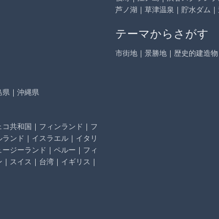
芦ノ湖
｜
草津温泉
｜
貯水ダム
｜
テーマからさがす
市街地
｜
景勝地
｜
歴史的建造物
島県
｜
沖縄県
ェコ共和国
｜
フィンランド
｜
フ
ルランド
｜
イスラエル
｜
イタリ
ュージーランド
｜
ペルー
｜
フィ
ン
｜
スイス
｜
台湾
｜
イギリス
｜