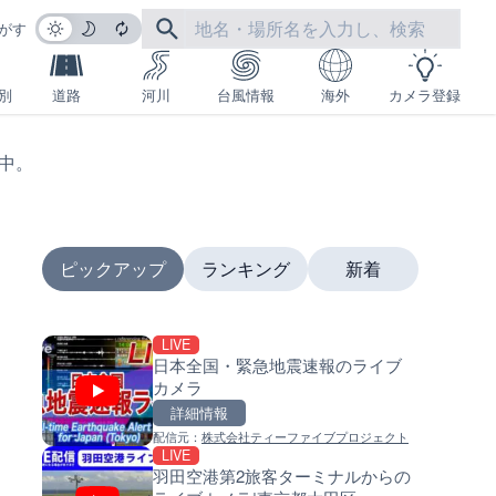
がす
別
道路
河川
台風情報
海外
カメラ登録
生中。
ピックアップ
ランキング
新着
LIVE
LIVE
LIVE
日本全国・緊急地震速報のライブ
日本全国・緊急地震速報のラ
南出川水門付近のライブカメラ
カメラ
カメラ
歌山県日高町
詳細情報
詳細情報
詳細情報
配信元：
株式会社ティーファイブプロジェクト
配信元：
配信元：
株式会社ティーファイブプロジ
日高町役場
LIVE
LIVE
LIVE
羽田空港第2旅客ターミナルからの
羽田空港第2旅客ターミナルか
比井川水門付近から比井崎海