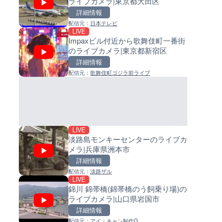
ライブカメラ|東京都大田区
ライブカメラ|東京都大田区
イブカメラ|和歌山県日高町
詳細情報
詳細情報
詳細情報
配信元：
日本テレビ
配信元：
配信元：
日本テレビ
日高町役場
LIVE
LIVE
LIVE
Impaxビル付近から歌舞伎町一番街
Impaxビル付近から歌舞伎町
小浦川水門付近から小浦海水
のライブカメラ|東京都新宿区
のライブカメラ|東京都新宿区
ライブカメラ|和歌山県日高町
詳細情報
詳細情報
詳細情報
配信元：
歌舞伎町ゴジラ前ライブ
配信元：
配信元：
歌舞伎町ゴジラ前ライブ
日高町役場
LIVE
LIVE
ごろごろ茶屋のライブカメラ|
産湯川水門付近のライブカメラ
県天川村
歌山県日高町
詳細情報
詳細情報
配信元：
配信元：
天川村役場
日高町役場
LIVE
淡路島モンキーセンターのライブカ
メラ|兵庫県洲本市
詳細情報
配信元：
淡路ザル
LIVE
LIVE
LIVE
錦川 錦帯橋(錦帯橋のう飼乗り場)の
国道406号 菅平のライブカメラ
導目木川 花立砂防堰堤下流の
ライブカメラ|山口県岩国市
野県上田市
ブカメラ|福岡県朝倉市
詳細情報
詳細情報
詳細情報
配信元：
アイ・キャン制作G
配信元：
配信元：
長野県庁
福岡県庁県土整備部河川課