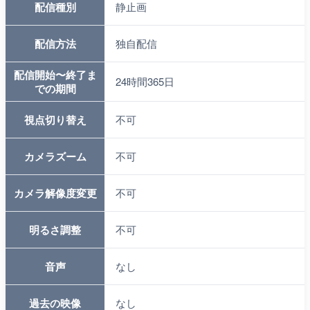
配信種別
静止画
配信方法
独自配信
配信開始〜終了ま
24時間365日
での期間
視点切り替え
不可
カメラズーム
不可
カメラ解像度変更
不可
明るさ調整
不可
音声
なし
過去の映像
なし