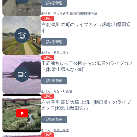
詳細情報
詳細情報
詳細情報
配信元：
国土交通省 紀南河川国道事務所
配信元：
配信元：
鰹乃國の湯宿 黒潮本陣
国土交通省 北海道開発局
LIVE
LIVE
LIVE
左会津川 本町のライブカメラ|和歌山県田辺
手結港(YASU海の駅クラブ
天塩川 岩尾内ダムのライブ
市
高知県香南市
別市
詳細情報
詳細情報
詳細情報
配信元：
和歌山県庁
配信元：
配信元：
YASU海の駅CLUB
国土交通省 北海道開発局
LIVE
LIVE
LIVE
千鹿浦ちびっ子公園からの風景のライブカメ
Impaxビル付近から歌舞
東京都品川区南大井のライ
ラ|和歌山県みなべ町
カメラ|東京都新宿区
川区
詳細情報
詳細情報
詳細情報
配信元：
みなべ町役場
配信元：
配信元：
歌舞伎町ゴジラ前ライブ
東京都品川区南大井ライブカメ
LIVE
LIVE
LIVE停止
左会津川 高雄大橋 上流（動画版）のライブ
原爆ドームのライブカメラ
道の駅さがのせきのライブ
カメラ|和歌山県田辺市
市
詳細情報
詳細情報
詳細情報
配信元：
和歌山県庁
配信元：
配信元：
株式会社ミックス
道の駅さがのせきPPカム
LIVE
LIVE
LIVE