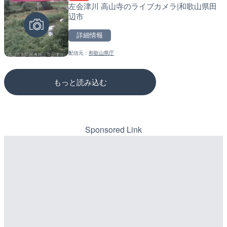
左会津川 高山寺のライブカメラ|和歌山県田
知内川 上開田橋のライブカ
松江自動車道 三次東JCT
辺市
市
のライブカメラ|広島県三
詳細情報
詳細情報
詳細情報
配信元：
和歌山県庁
配信元：
配信元：
高島市役所 政策部 危機管理局
国土交通省 三次河川国道事務所
もっと読み込む
Sponsored Link