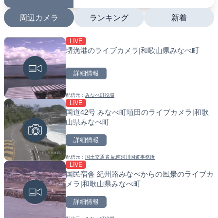
周辺カメラ
ランキング
新着
LIVE
LIVE
LIVE
堺漁港のライブカメラ|和歌山県みなべ町
国道1号 国府津海岸のライ
南出川水門付近のライブカ
小田原市
町
詳細情報
詳細情報
詳細情報
配信元：
みなべ町役場
配信元：
配信元：
神奈川県庁
日高町役場
LIVE
LIVE
LIVE
国道42号 みなべ町埴田のライブカメラ|和歌
羽田空港第2旅客ターミナ
比井川水門付近から比井崎
山県みなべ町
メラ|東京都大田区
ラ|和歌山県日高町
詳細情報
詳細情報
詳細情報
配信元：
国土交通省 紀南河川国道事務所
配信元：
配信元：
日本テレビ
日高町役場
LIVE
LIVE
LIVE
国民宿舎 紀州路みなべからの風景のライブカ
日本全国・緊急地震速報の
小浦川水門付近から小浦海
メラ|和歌山県みなべ町
メラ|和歌山県日高町
詳細情報
詳細情報
詳細情報