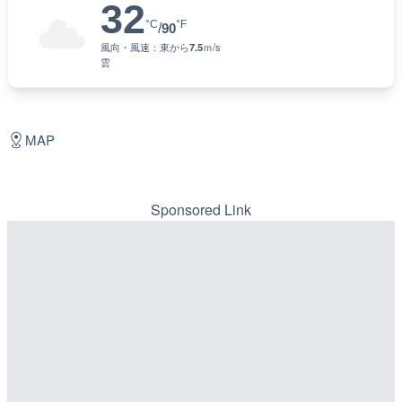
32
°C
°F
/
90
風向・風速：
東
から
7.5
ｍ/s
雲
MAP
Sponsored Link