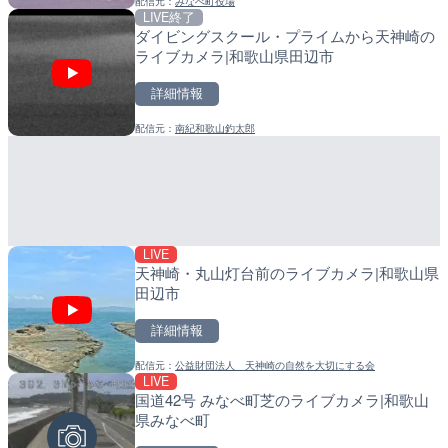
配信元：
みなべ町役場
配信元：
配信元：
株式会社ティーファイブプロジ
日高町役場
LIVE終了
LIVE
LIVE
ダイビングスクール・プライムから天神崎の
ごろごろ茶屋のライブカメ
産湯川水門付近のライブカ
ライブカメラ|和歌山県田辺市
町
詳細情報
詳細情報
詳細情報
配信元：
南紀和歌山釣太郎
配信元：
配信元：
天川村役場
日高町役場
LIVE
LIVE停止
LIVE
天神崎・丸山灯台前のライブカメラ|和歌山県
内海海水浴場のライブカメ
導目木川 花立砂防堰堤下流
田辺市
福岡県朝倉市
詳細情報
詳細情報
詳細情報
配信元：
公益財団法人 天神崎の自然を大切にする会
配信元：
配信元：
南知多町観光協会
福岡県庁県土整備部河川課
LIVE
LIVE
LIVE
国道42号 みなべ町芝のライブカメラ|和歌山
黒潮本陣から太平洋・久礼
常呂川 鹿ノ子ダムのライブ
県みなべ町
高知県中土佐町
戸町