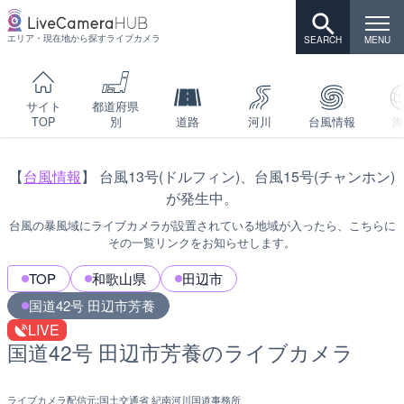
エリア・現在地から探すライブカメラ
サイト
都道府県
TOP
別
道路
河川
台風情報
海
【
台風情報
】 台風13号(ドルフィン)、台風15号(チャンホン)
が発生中。
台風の暴風域にライブカメラが設置されている地域が入ったら、こちらに
その一覧リンクをお知らせします。
TOP
和歌山県
田辺市
国道42号 田辺市芳養
LIVE
国道42号 田辺市芳養のライブカメラ
ライブカメラ配信元:
国土交通省 紀南河川国道事務所