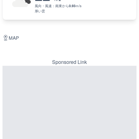
風向・風速：
南東
から
0.93
ｍ/s
厚い雲
MAP
Sponsored Link