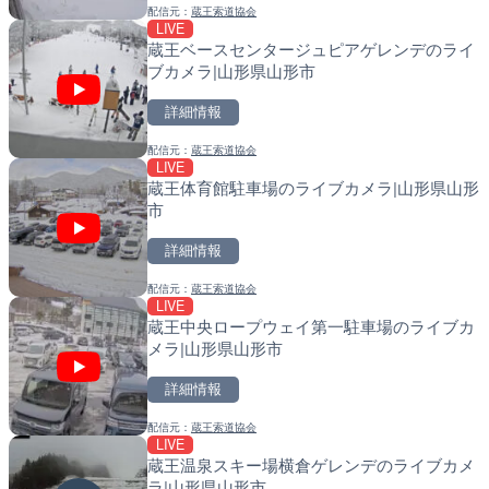
配信元：
蔵王索道協会
配信元：
配信元：
よつやの窓 TOKYO YOTSUYA LI
国土交通省 北海道開発局
LIVE
LIVE
LIVE
蔵王ベースセンタージュピアゲレンデのライ
国道186号 栗栖のライブ
天塩川 岩尾内ダムのライブ
ブカメラ|山形県山形市
市
別市
詳細情報
詳細情報
詳細情報
配信元：
蔵王索道協会
配信元：
配信元：
広島県土木局土木整備部道路整
国土交通省 北海道開発局
LIVE
LIVE
LIVE
蔵王体育館駐車場のライブカメラ|山形県山形
常願寺川 上滝出張所のライ
東京都品川区南大井のライ
市
富山市
川区
詳細情報
詳細情報
詳細情報
配信元：
蔵王索道協会
配信元：
配信元：
国土交通省 富山河川国道事務所
東京都品川区南大井ライブカメ
LIVE
LIVE
LIVE停止
蔵王中央ロープウェイ第一駐車場のライブカ
国道2号 宮島口付近のライ
道の駅さがのせきのライブ
メラ|山形県山形市
日市市
市
詳細情報
詳細情報
詳細情報
配信元：
蔵王索道協会
配信元：
配信元：
廿日市市役所
道の駅さがのせきPPカム
LIVE
LIVE
LIVE
蔵王温泉スキー場横倉ゲレンデのライブカメ
石狩川 石狩河口のライブカ
松江自動車道 三次東JCT
ラ|山形県山形市
市
のライブカメラ|広島県三