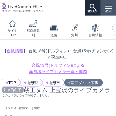
エリア・現在地から探すライブカメラ
サイト
都道府県
TOP
別
道路
河川
台風情報
海
【
台風情報
】 台風13号(ドルフィン)、台風15号(チャンホン)
が発生中。
台風13号(ドルフィン)による
暴風域ライブカメラ一覧・地図
TOP
山形県
山形市
蔵王ダム 上宝沢
蔵王ダム 上宝沢のライブカメラ
LIVE終了
このカメラはライブが終了しました。
ライブカメラ配信元:
山形県庁