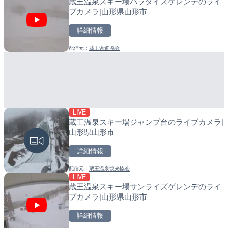
蔵王温泉スキー場パラダイスゲレンデのライ
広島県道30号 津田のライ
産湯川水門付近のライブカ
ブカメラ|山形県山形市
日市市
町
詳細情報
詳細情報
詳細情報
配信元：
蔵王索道協会
配信元：
配信元：
広島県土木局土木整備部道路整
日高町役場
LIVE
LIVE
LIVE
蔵王温泉スキー場ジャンプ台のライブカメラ|
久茂地川 御成橋のライブカ
導目木川 花立砂防堰堤下流
山形県山形市
市
福岡県朝倉市
詳細情報
詳細情報
詳細情報
配信元：
蔵王温泉観光協会
配信元：
配信元：
沖縄県庁
福岡県庁県土整備部河川課
LIVE
LIVE
LIVE
蔵王温泉スキー場サンライズゲレンデのライ
東京都道405号外濠環状線
常呂川 鹿ノ子ダムのライブ
ブカメラ|山形県山形市
ブカメラ|東京都新宿区
戸町
詳細情報
詳細情報
詳細情報