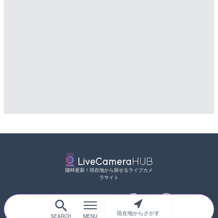
随時更新！現在地から探せるライブカメ
ラサイト
現在地からさがす
サイトTOP
都道府県別
道路
河川
台風情報