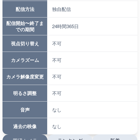
配信方法
独自配信
配信開始〜終了ま
24時間365日
での期間
視点切り替え
不可
カメラズーム
不可
カメラ解像度変更
不可
明るさ調整
不可
音声
なし
過去の映像
なし