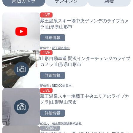
周辺カメラ
ランキング
新着
LIVE
LIVE
LIVE
蔵王温泉スキー場中央ゲレンデのライブカメ
多摩川 日野橋水位観測所の
南出川水門付近のライブカ
ラ|山形県山形市
京都立川市
町
詳細情報
詳細情報
詳細情報
配信元：
蔵王索道協会
配信元：
配信元：
国土交通省 京浜河川事務所
日高町役場
LIVE
LIVE
LIVE
山形自動車道 関沢インターチェンジのライブ
旧北上川 23.6k右岸のラ
比井川水門付近から比井崎
カメラ|山形県山形市
谷町
ラ|和歌山県日高町
詳細情報
詳細情報
詳細情報
配信元：
NEXCO東日本
配信元：
配信元：
国土交通省 北上川下流河川事
日高町役場
LIVE
LIVE
LIVE
蔵王温泉スキー場蔵王中央エリアのライブカ
国道186号 吉和1のライブ
小浦川水門付近から小浦海
メラ|山形県山形市
市市
メラ|和歌山県日高町
詳細情報
詳細情報
詳細情報
配信元：
蔵王観光開発株式会社
配信元：
配信元：
広島県土木局土木整備部道路整
日高町役場
LIVE終了
LIVE
LIVE