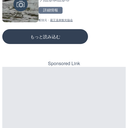
詳細情報
詳細情報
詳細情報
配信元：
蔵王温泉観光協会
配信元：
配信元：
国土交通省 北海道開発局
国土交通省 三次河川国道事務所
もっと読み込む
Sponsored Link