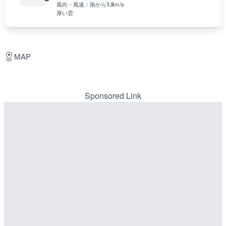
風向・風速：
南
から
1.9
ｍ/s
厚い雲
MAP
Sponsored Link