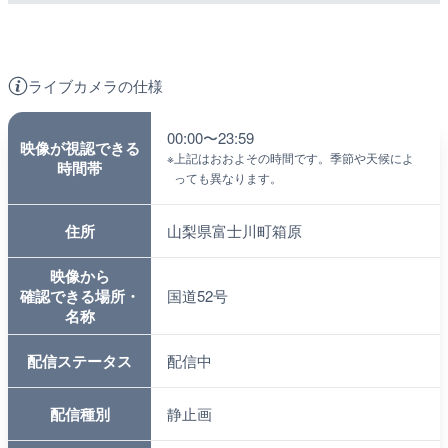
ライブカメラの仕様
00:00〜23:59
映像が視認できる
※
上記はおおよその時間です。季節や天候によ
時間帯
っても異なります。
住所
山梨県富士川町箱原
映像から
確認できる場所・
国道52号
名称
配信ステータス
配信中
配信種別
静止画