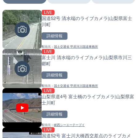
LIVE
LIVE
LIVE
国道52号 清水端のライブカメラ|山梨県富士
日本全国・緊急地震速報の
南出川水門付近のライブカ
川町
町
詳細情報
詳細情報
詳細情報
配信元：
国土交通省 甲府河川国道事務所
配信元：
配信元：
株式会社ティーファイブプロジ
日高町役場
LIVE
LIVE
LIVE
富士川 清水端のライブカメラ|山梨県市川三
羽田空港第2旅客ターミナ
比井川水門付近から比井崎
郷町
メラ|東京都大田区
ラ|和歌山県日高町
詳細情報
詳細情報
詳細情報
配信元：
国土交通省 甲府河川国道事務所
配信元：
配信元：
日本テレビ
日高町役場
LIVE
LIVE
LIVE
山梨県道4号 富士橋のライブカメラ|山梨県富
Impaxビル付近から歌舞
小浦川水門付近から小浦海
士川町
カメラ|東京都新宿区
メラ|和歌山県日高町
詳細情報
詳細情報
詳細情報
配信元：
峡西シーエーテーブイ
配信元：
配信元：
歌舞伎町ゴジラ前ライブ
日高町役場
LIVE
LIVE
LIVE
国道52号 富士川大橋西交差点のライブカメ
国道406号 菅平のライブ
産湯川水門付近のライブカ