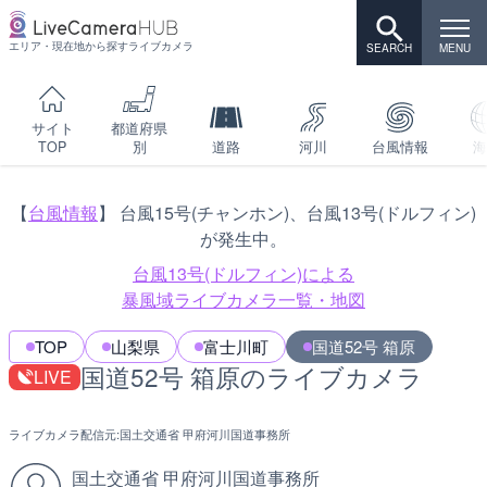
エリア・現在地から探すライブカメラ
サイト
都道府県
TOP
別
道路
河川
台風情報
海
【
台風情報
】 台風15号(チャンホン)、台風13号(ドルフィン)
が発生中。
台風13号(ドルフィン)による
暴風域ライブカメラ一覧・地図
TOP
山梨県
富士川町
国道52号 箱原
国道52号 箱原のライブカメラ
LIVE
ライブカメラ配信元:
国土交通省 甲府河川国道事務所
国土交通省 甲府河川国道事務所