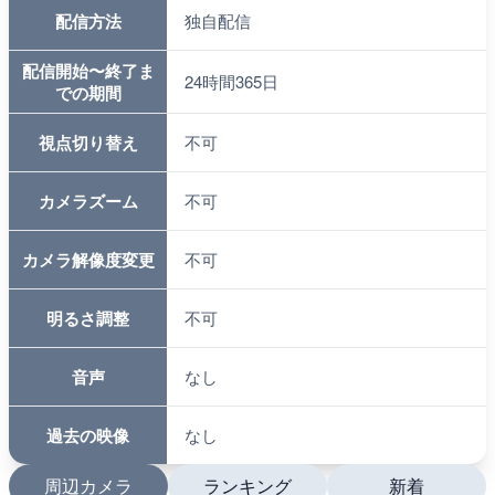
配信方法
独自配信
配信開始〜終了ま
24時間365日
での期間
視点切り替え
不可
カメラズーム
不可
カメラ解像度変更
不可
明るさ調整
不可
音声
なし
過去の映像
なし
周辺カメラ
ランキング
新着