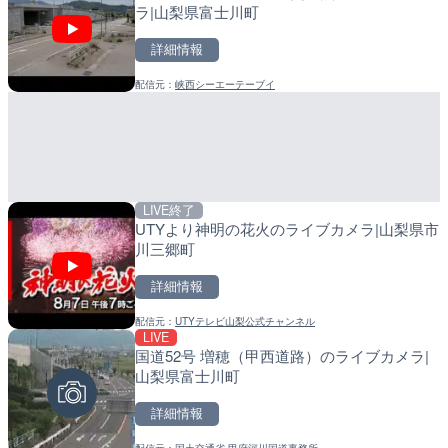
ラ|山梨県富士川町
町
詳細情報
詳細情報
詳細情報
配信元：
峡西シーエーテーブイ
配信元：
配信元：
長野県庁
日高町役場
LIVE終了
LIVE
LIVE
UTYより神明の花火のライブカメラ|山梨県市
ごろごろ茶屋のライブカメ
導目木川 花立砂防堰堤下流
川三郷町
福岡県朝倉市
詳細情報
詳細情報
詳細情報
配信元：
UTYテレビ山梨公式チャンネル
配信元：
配信元：
天川村役場
福岡県庁県土整備部河川課
LIVE
LIVE終了
LIVE
国道52号 増穂（甲西道路）のライブカメラ|
東名高速道路・厚木インタ
常呂川 鹿ノ子ダムのライブ
山梨県富士川町
ライブカメラ|神奈川県厚
戸町
詳細情報
詳細情報
詳細情報