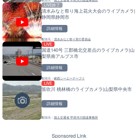
配信元：
国土交通省 甲府河川国道事務所
配信元：
配信元：
テレビ朝日
国土交通省 北海道開発局
LIVE終了
LIVE
LIVE
清水みなと祭り海上花火大会のライブカメラ|
淡路島モンキーセンターの
天塩川 岩尾内ダムのライブ
静岡県静岡市
県洲本市
別市
詳細情報
詳細情報
詳細情報
配信元：
清水みなと祭り実行委員会
配信元：
配信元：
淡路ザル
国土交通省 北海道開発局
LIVE
LIVE終了
LIVE
国道140号 三郡橋北交差点のライブカメラ|山
水晶浜海水浴場のライブカ
東京都品川区南大井のライ
梨県南アルプス市
川区
詳細情報
詳細情報
詳細情報
配信元：
峡西シーエーテーブイ
配信元：
配信元：
美浜町
東京都品川区南大井ライブカメ
LIVE
LIVE
LIVE停止
笛吹川 桃林橋のライブカメラ|山梨県中央市
錦川 錦帯橋(錦帯橋のう飼
道の駅さがのせきのライブ
メラ|山口県岩国市
市
詳細情報
詳細情報
詳細情報
配信元：
国土交通省 甲府河川国道事務所
配信元：
配信元：
アイ・キャン制作G
道の駅さがのせきPPカム
LIVE
LIVE
手結港(YASU海の駅クラブ
松江自動車道 三次東JCT
高知県香南市
のライブカメラ|広島県三
Sponsored Link