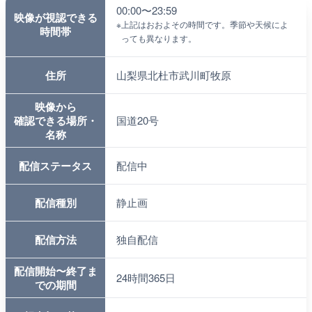
00:00〜23:59
映像が視認できる
※
上記はおおよその時間です。季節や天候によ
時間帯
っても異なります。
住所
山梨県北杜市武川町牧原
映像から
確認できる場所・
国道20号
名称
配信ステータス
配信中
配信種別
静止画
配信方法
独自配信
配信開始〜終了ま
24時間365日
での期間