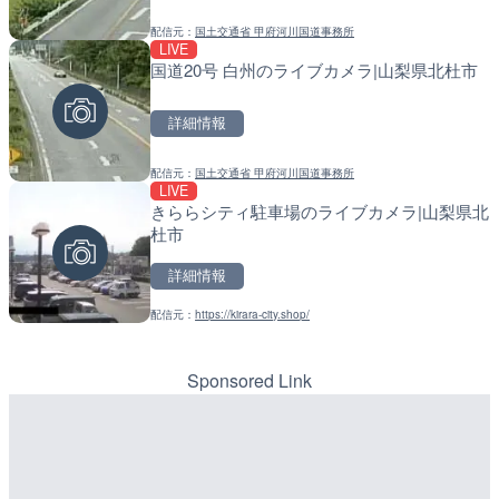
配信元：
国土交通省 甲府河川国道事務所
配信元：
配信元：
南知多町観光協会
日高町役場
LIVE
LIVE
LIVE
国道20号 白州のライブカメラ|山梨県北杜市
手結港(YASU海の駅クラブ
比井川水門付近から比井崎
高知県香南市
ラ|和歌山県日高町
詳細情報
詳細情報
詳細情報
配信元：
国土交通省 甲府河川国道事務所
配信元：
配信元：
YASU海の駅CLUB
日高町役場
LIVE
LIVE
LIVE
きららシティ駐車場のライブカメラ|山梨県北
徳之島町亀津のライブカメ
小浦川水門付近から小浦海
杜市
町
メラ|和歌山県日高町
詳細情報
詳細情報
詳細情報
配信元：
https://kirara-city.shop/
配信元：
配信元：
Tokki Works
日高町役場
LIVE
LIVE
羽田空港第2旅客ターミナ
産湯川水門付近のライブカ
メラ|東京都大田区
町
Sponsored Link
詳細情報
詳細情報
配信元：
配信元：
日本テレビ
日高町役場