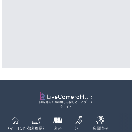
LIVE
LIVE
TBSより羽田空港第1ター
導目木川 花立砂防堰堤下流
メラ|東京都大田区
福岡県朝倉市
詳細情報
詳細情報
配信元：
配信元：
TBS NEWS DIG Powered by J
福岡県庁県土整備部河川課
LIVE
LIVE
沖永良部島海岸のライブカ
常呂川 鹿ノ子ダムのライブ
町
戸町
詳細情報
詳細情報
配信元：
配信元：
和泊町
国土交通省 北海道開発局
LIVE終了
LIVE
いたみ花火大会のライブカ
天塩川 岩尾内ダムのライブ
別市
詳細情報
配信元：
いたみ花火大会ライブ配信用
随時更新！現在地から探せるライブカメ
LIVE
詳細情報
ラサイト
日本全国・緊急地震速報の
配信元：
国土交通省 北海道開発局
詳細情報
LIVE
配信元：
株式会社ティーファイブプロジ
東京都品川区南大井のライ
LIVE
サイトTOP
都道府県別
道路
河川
台風情報
川区