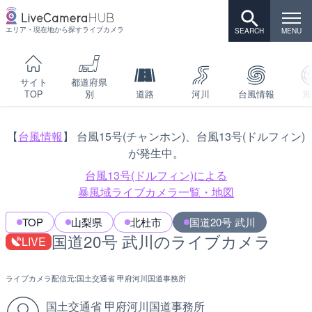
エリア・現在地から探すライブカメラ
サイト
都道府県
TOP
別
道路
河川
台風情報
海
【
台風情報
】 台風15号(チャンホン)、台風13号(ドルフィン)
が発生中。
台風13号(ドルフィン)による
暴風域ライブカメラ一覧・地図
TOP
山梨県
北杜市
国道20号 武川
国道20号 武川のライブカメラ
LIVE
ライブカメラ配信元:
国土交通省 甲府河川国道事務所
国土交通省 甲府河川国道事務所