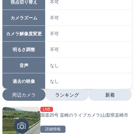
視点切り替え
不可
カメラズーム
不可
カメラ解像度変更
不可
明るさ調整
不可
音声
なし
過去の映像
なし
周辺カメラ
ランキング
新着
LIVE
LIVE停止
LIVE
国道20号 韮崎のライブカメラ|山梨県韮崎市
内海海水浴場のライブカメ
南出川水門付近のライブカ
町
詳細情報
詳細情報
詳細情報