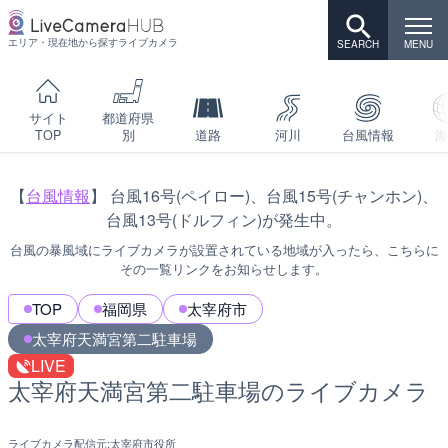
エリア・現在地から探すライブカメラ
サイト
都道府県
TOP
別
道路
河川
台風情報
海
【
台風情報
】 台風16号(ペイロー)、台風15号(チャンホン)、
台風13号(ドルフィン)が発生中。
台風の暴風域にライブカメラが設置されている地域が入ったら、こちらに
その一覧リンクをお知らせします。
TOP
福岡県
太宰府市
太宰府天満宮第二駐車場
LIVE
太宰府天満宮第二駐車場のライブカメラ
ライブカメラ配信元:
太宰府市役所