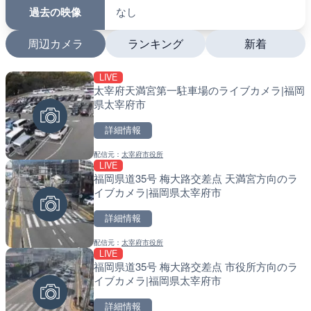
過去の映像
なし
周辺カメラ
ランキング
新着
LIVE
LIVE
LIVE
太宰府天満宮第一駐車場のライブカメラ|福岡
日本全国・緊急地震速報の
南出川水門付近のライブカ
県太宰府市
町
詳細情報
詳細情報
詳細情報
配信元：
太宰府市役所
配信元：
配信元：
株式会社ティーファイブプロジ
日高町役場
LIVE
LIVE
LIVE
福岡県道35号 梅大路交差点 天満宮方向のラ
羽田空港第2旅客ターミナ
比井川水門付近から比井崎
イブカメラ|福岡県太宰府市
メラ|東京都大田区
ラ|和歌山県日高町
詳細情報
詳細情報
詳細情報
配信元：
太宰府市役所
配信元：
配信元：
日本テレビ
日高町役場
LIVE
LIVE終了
LIVE
福岡県道35号 梅大路交差点 市役所方向のラ
水晶浜海水浴場のライブカ
小浦川水門付近から小浦海
イブカメラ|福岡県太宰府市
メラ|和歌山県日高町
詳細情報
詳細情報
詳細情報