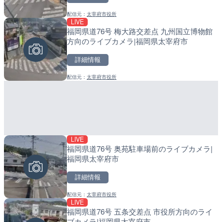
配信元：
太宰府市役所
配信元：
配信元：
美浜町
日高町役場
LIVE
LIVE
LIVE
福岡県道76号 梅大路交差点 九州国立博物館
知床峠展望台・国道334号
産湯川水門付近のライブカ
方向のライブカメラ|福岡県太宰府市
ラ|北海道羅臼町
町
詳細情報
詳細情報
詳細情報
配信元：
太宰府市役所
配信元：
配信元：
一般国道334号斜里～ウトロ間
日高町役場
LIVE
LIVE
LIVE
福岡県道76号 奥苑駐車場前のライブカメラ|
淡路島モンキーセンターの
導目木川 花立砂防堰堤下流
福岡県太宰府市
県洲本市
福岡県朝倉市
詳細情報
詳細情報
詳細情報
配信元：
太宰府市役所
配信元：
配信元：
淡路ザル
福岡県庁県土整備部河川課
LIVE
LIVE
LIVE
福岡県道76号 五条交差点 市役所方向のライ
Impaxビル付近から歌舞
常呂川 鹿ノ子ダムのライブ
ブカメラ|福岡県太宰府市
カメラ|東京都新宿区
戸町