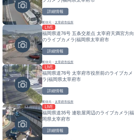
詳細情報
詳細情報
詳細情報
配信元：
太宰府市役所
配信元：
配信元：
歌舞伎町ゴジラ前ライブ
国土交通省 北海道開発局
LIVE
LIVE
LIVE
福岡県道76号 五条交差点 太宰府天満宮方向
ごろごろ茶屋のライブカメ
天塩川 岩尾内ダムのライブ
のライブカメラ|福岡県太宰府市
別市
詳細情報
詳細情報
詳細情報
配信元：
太宰府市役所
配信元：
配信元：
天川村役場
国土交通省 北海道開発局
LIVE
LIVE
LIVE
福岡県道76号 太宰府市役所前のライブカメ
錦川 錦帯橋(錦帯橋のう飼
東京都品川区南大井のライ
ラ|福岡県太宰府市
メラ|山口県岩国市
川区
詳細情報
詳細情報
詳細情報
配信元：
太宰府市役所
配信元：
配信元：
アイ・キャン制作G
東京都品川区南大井ライブカメ
LIVE
LIVE
LIVE停止
福岡県道35号 連歌屋周辺のライブカメラ|福
知内川 上開田橋のライブカ
道の駅さがのせきのライブ
岡県太宰府市
市
市
詳細情報
詳細情報
詳細情報