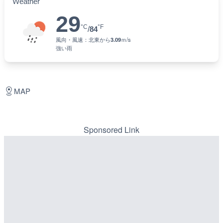
Weather
29
°C
°F
/
84
風向・風速：
北東
から
3.09
ｍ/s
強い雨
MAP
Sponsored Link