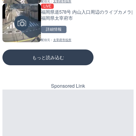
配信元：
太宰府市役所
配信元：
配信元：
高島市役所 政策部 危機管理局
道の駅さがのせきPPカム
LIVE
LIVE
LIVE
福岡県道578号 内山入口周辺のライブカメラ|
塩屋埼灯台から薄磯海水浴
松江自動車道 三次東JCT
福岡県太宰府市
福島県いわき市
のライブカメラ|広島県三
詳細情報
詳細情報
詳細情報
配信元：
太宰府市役所
配信元：
配信元：
海上保安庁
国土交通省 三次河川国道事務所
もっと読み込む
Sponsored Link