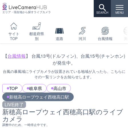
エリア・現在地から探すライブカメラ
サイト
都道府県
TOP
別
道路
河川
台風情報
海
【
台風情報
】 台風13号(ドルフィン)、台風15号(チャンホン)
が発生中。
台風の暴風域にライブカメラが設置されている地域が入ったら、こちらに
その一覧リンクをお知らせします。
TOP
岐阜県
高山市
新穂高ロープウェイ西穂高口駅
LIVE終了
新穂高ロープウェイ西穂高口駅のライブ
カメラ
調整中のため、一時停止中です。