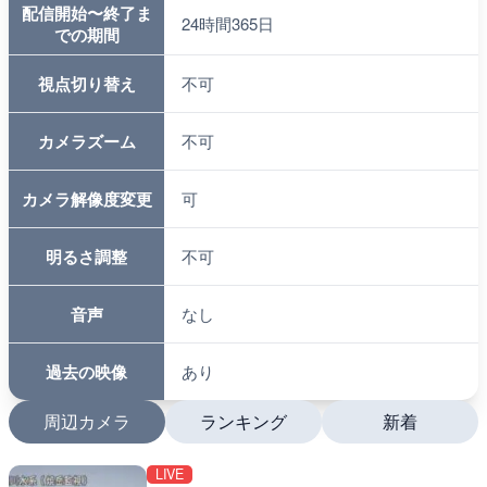
配信開始〜終了ま
24時間365日
での期間
視点切り替え
不可
カメラズーム
不可
カメラ解像度変更
可
明るさ調整
不可
音声
なし
過去の映像
あり
周辺カメラ
ランキング
新着
LIVE
LIVE
LIVE