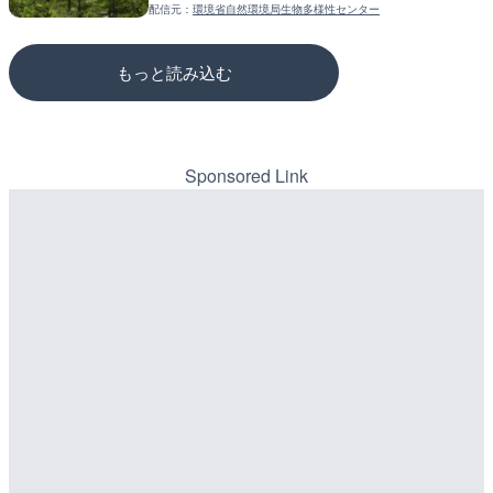
配信元：
環境省自然環境局生物多様性センター
配信元：
配信元：
JAL
国土交通省 三次河川国道事務所
もっと読み込む
Sponsored Link