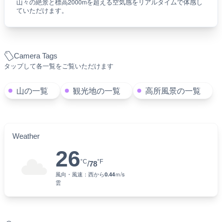
山々の絶景と標高2000mを超える空気感をリアルタイムで体感し
ていただけます。
Camera Tags
タップして各一覧をご覧いただけます
山の一覧
観光地の一覧
高所風景の一覧
Weather
26
°C
°F
/
78
風向・風速：
西
から
0.44
ｍ/s
雲