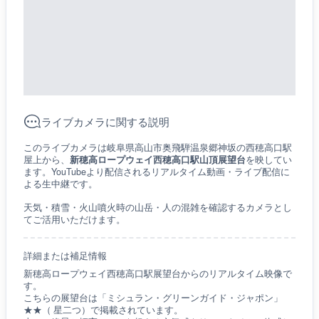
ライブカメラに関する説明
このライブカメラは岐阜県高山市奥飛騨温泉郷神坂の西穂高口駅
屋上から、
新穂高ロープウェイ西穂高口駅山頂展望台
を映してい
ます。YouTubeより配信されるリアルタイム動画・ライブ配信に
よる生中継です。
天気・積雪・火山噴火時の山岳・人の混雑を確認するカメラとし
てご活用いただけます。
詳細または補足情報
新穂高ロープウェイ西穂高口駅展望台からのリアルタイム映像で
す。
こちらの展望台は「ミシュラン・グリーンガイド・ジャポン」
★★（ 星二つ）で掲載されています。