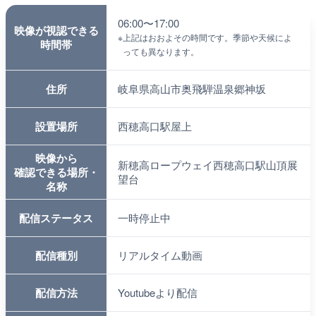
06:00〜17:00
映像が視認できる
※
上記はおおよその時間です。季節や天候によ
時間帯
っても異なります。
住所
岐阜県高山市奥飛騨温泉郷神坂
設置場所
西穂高口駅屋上
映像から
新穂高ロープウェイ西穂高口駅山頂展
確認できる場所・
望台
名称
配信ステータス
一時停止中
配信種別
リアルタイム動画
配信方法
Youtubeより配信