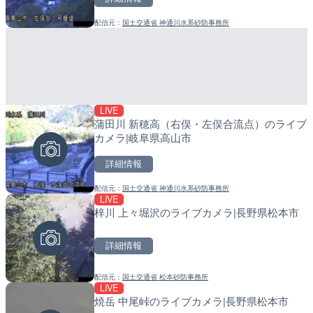
配信元：
国土交通省 神通川水系砂防事務所
配信元：
配信元：
株式会社ティーファイブプロジ
日高町役場
LIVE
LIVE
LIVE
蒲田川 新穂高（右俣・左俣合流点）のライブ
ごろごろ茶屋のライブカメ
導目木川 花立砂防堰堤下流
カメラ|岐阜県高山市
福岡県朝倉市
詳細情報
詳細情報
詳細情報
配信元：
国土交通省 神通川水系砂防事務所
配信元：
配信元：
天川村役場
福岡県庁県土整備部河川課
LIVE
LIVE
LIVE
梓川 上々堀沢のライブカメラ|長野県松本市
手結港(YASU海の駅クラブ
常呂川 鹿ノ子ダムのライブ
高知県香南市
戸町
詳細情報
詳細情報
詳細情報
配信元：
国土交通省 松本砂防事務所
配信元：
配信元：
YASU海の駅CLUB
国土交通省 北海道開発局
LIVE
LIVE停止
LIVE
焼岳 中尾峠のライブカメラ|長野県松本市
内海海水浴場のライブカメ
天塩川 岩尾内ダムのライブ