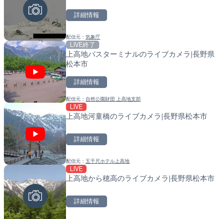
別市
詳細情報
詳細情報
詳細情報
配信元：
気象庁
配信元：
配信元：
南知多町観光協会
国土交通省 北海道開発局
LIVE終了
LIVE
LIVE
上高地バスターミナルのライブカメラ|長野県
Impaxビル付近から歌舞
東京都品川区南大井のライ
松本市
カメラ|東京都新宿区
川区
詳細情報
詳細情報
詳細情報
配信元：
自然公園財団 上高地支部
配信元：
配信元：
歌舞伎町ゴジラ前ライブ
東京都品川区南大井ライブカメ
LIVE
LIVE
LIVE停止
上高地河童橋のライブカメラ|長野県松本市
黒潮本陣から太平洋・久礼
道の駅さがのせきのライブ
高知県中土佐町
市
詳細情報
詳細情報
詳細情報
配信元：
五千尺ホテル上高地
配信元：
配信元：
鰹乃國の湯宿 黒潮本陣
道の駅さがのせきPPカム
LIVE
LIVE
LIVE
上高地から穂高のライブカメラ|長野県松本市
JALたんちょう釧路空港の
松江自動車道 三次東JCT
道釧路市
のライブカメラ|広島県三
詳細情報
詳細情報
詳細情報