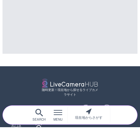
随時更新！現在地から探せるライブカメ
ラサイト
現在地からさがす
サイトTOP
都道府県別
道路
河川
台風情報
海外
カメラ登録