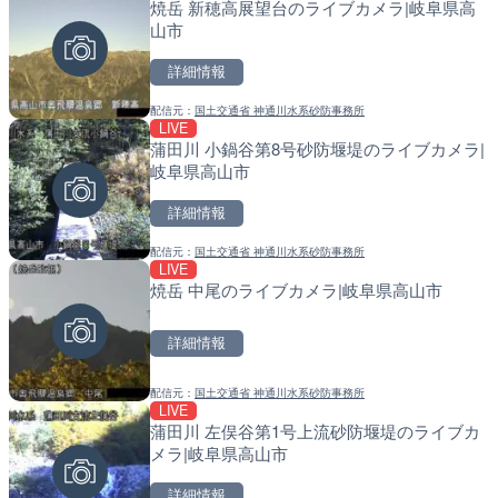
焼岳 新穂高展望台のライブカメラ|岐阜県高
国道1号 国府津海岸のライ
南出川水門付近のライブカ
山市
小田原市
町
詳細情報
詳細情報
詳細情報
配信元：
国土交通省 神通川水系砂防事務所
配信元：
配信元：
神奈川県庁
日高町役場
LIVE
LIVE
LIVE
蒲田川 小鍋谷第8号砂防堰堤のライブカメラ|
十勝岳 白金模範牧場のライ
比井川水門付近から比井崎
岐阜県高山市
美瑛町
ラ|和歌山県日高町
詳細情報
詳細情報
詳細情報
配信元：
国土交通省 神通川水系砂防事務所
配信元：
配信元：
気象庁
日高町役場
LIVE
LIVE
LIVE
焼岳 中尾のライブカメラ|岐阜県高山市
羽田空港第2旅客ターミナ
小浦川水門付近から小浦海
メラ|東京都大田区
メラ|和歌山県日高町
詳細情報
詳細情報
詳細情報
配信元：
国土交通省 神通川水系砂防事務所
配信元：
配信元：
日本テレビ
日高町役場
LIVE
LIVE
LIVE
蒲田川 左俣谷第1号上流砂防堰堤のライブカ
日本全国・緊急地震速報の
産湯川水門付近のライブカ
メラ|岐阜県高山市
町
詳細情報
詳細情報
詳細情報