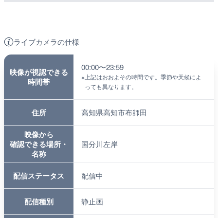
ライブカメラの仕様
00:00〜23:59
映像が視認できる
※
上記はおおよその時間です。季節や天候によ
時間帯
っても異なります。
住所
高知県高知市布師田
映像から
確認できる場所・
国分川左岸
名称
配信ステータス
配信中
配信種別
静止画