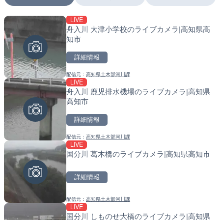
LIVE
LIVE
LIVE
舟入川 大津小学校のライブカメラ|高知県高
国道406号 鬼無里のライ
南出川水門付近のライブカ
知市
市
町
詳細情報
詳細情報
詳細情報
配信元：
高知県土木部河川課
配信元：
配信元：
長野県庁
日高町役場
LIVE
LIVE終了
LIVE
舟入川 鹿児排水機場のライブカメラ|高知県
東名高速道路・厚木インタ
比井川水門付近から比井崎
高知市
ライブカメラ|神奈川県厚
ラ|和歌山県日高町
詳細情報
詳細情報
詳細情報
配信元：
高知県土木部河川課
配信元：
配信元：
テレビ朝日
日高町役場
LIVE
LIVE
LIVE
国分川 葛木橋のライブカメラ|高知県高知市
国道18号篠ノ井橋のライブ
小浦川水門付近から小浦海
野市
メラ|和歌山県日高町
詳細情報
詳細情報
詳細情報
配信元：
高知県土木部河川課
配信元：
配信元：
国土交通省 長野国道事務所
日高町役場
LIVE
LIVE
LIVE
国分川 しものせ大橋のライブカメラ|高知県
地久子川 二枚橋のライブカ
産湯川水門付近のライブカ