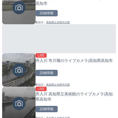
高知市
市
町
詳細情報
詳細情報
詳細情報
配信元：
高知県土木部河川課
配信元：
配信元：
富山県庁
日高町役場
LIVE
LIVE停止
LIVE
舟入川 市川堰のライブカメラ|高知県高知市
日テレより那覇空港のライ
導目木川 花立砂防堰堤下流
覇市
福岡県朝倉市
詳細情報
詳細情報
詳細情報
配信元：
高知県土木部河川課
配信元：
配信元：
日本テレビ
福岡県庁県土整備部河川課
LIVE
LIVE
LIVE
舟入川 高知県立美術館のライブカメラ|高知
Impaxビル付近から歌舞
常呂川 鹿ノ子ダムのライブ
県高知市
カメラ|東京都新宿区
戸町
詳細情報
詳細情報
詳細情報