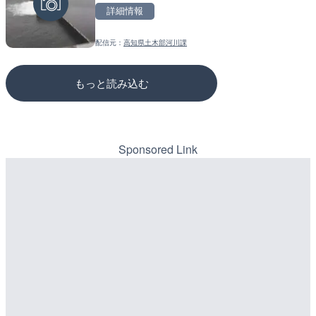
詳細情報
詳細情報
詳細情報
配信元：
高知県土木部河川課
配信元：
配信元：
NEXCO西日本
国土交通省 三次河川国道事務所
もっと読み込む
Sponsored Link