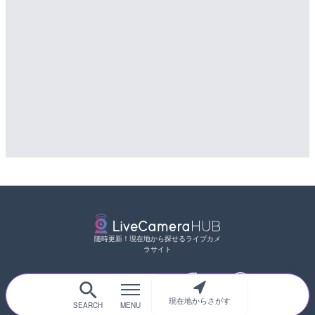
随時更新！現在地から探せるライブカメ
ラサイト
現在地からさがす
サイトTOP
都道府県別
道路
河川
台風情報