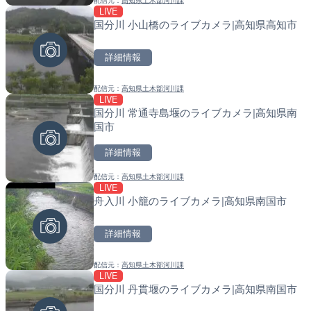
配信元：
高知県土木部河川課
配信元：
配信元：
歌舞伎町ゴジラ前ライブ
国土交通省 北海道開発局
LIVE
LIVE
LIVE
国分川 小山橋のライブカメラ|高知県高知市
ATISより首都高速3号渋谷
天塩川 岩尾内ダムのライブ
ョン付近のライブカメラ|
別市
詳細情報
詳細情報
詳細情報
配信元：
高知県土木部河川課
配信元：
配信元：
日本エンタープライズ株式会社
国土交通省 北海道開発局
LIVE
LIVE
LIVE
国分川 常通寺島堰のライブカメラ|高知県南
羽田空港第2旅客ターミナ
東京都品川区南大井のライ
国市
メラ|東京都大田区
川区
詳細情報
詳細情報
詳細情報
配信元：
高知県土木部河川課
配信元：
配信元：
日本テレビ
東京都品川区南大井ライブカメ
LIVE
LIVE
LIVE停止
舟入川 小籠のライブカメラ|高知県南国市
のと里山海道 高松サービ
道の駅さがのせきのライブ
メラ|石川県かほく市
市
詳細情報
詳細情報
詳細情報
配信元：
高知県土木部河川課
配信元：
配信元：
石川県土木部道路整備課
道の駅さがのせきPPカム
LIVE
LIVE
LIVE
国分川 丹貫堰のライブカメラ|高知県南国市
北陸自動車道 金沢森本イ
松江自動車道 三次東JCT
イブカメラ|石川県金沢市
のライブカメラ|広島県三