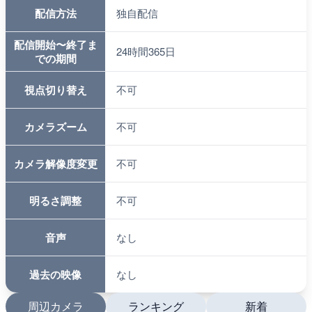
配信方法
独自配信
配信開始〜終了ま
24時間365日
での期間
視点切り替え
不可
カメラズーム
不可
カメラ解像度変更
不可
明るさ調整
不可
音声
なし
過去の映像
なし
周辺カメラ
ランキング
新着