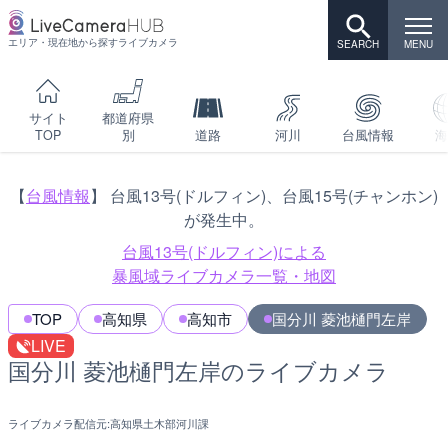
エリア・現在地から探すライブカメラ
サイト
都道府県
TOP
別
道路
河川
台風情報
海
【
台風情報
】 台風13号(ドルフィン)、台風15号(チャンホン)
が発生中。
台風13号(ドルフィン)による
暴風域ライブカメラ一覧・地図
TOP
高知県
高知市
国分川 菱池樋門左岸
LIVE
国分川 菱池樋門左岸のライブカメラ
ライブカメラ配信元:
高知県土木部河川課