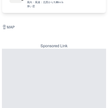
風向・風速：
北西
から
1.55
ｍ/s
厚い雲
MAP
Sponsored Link