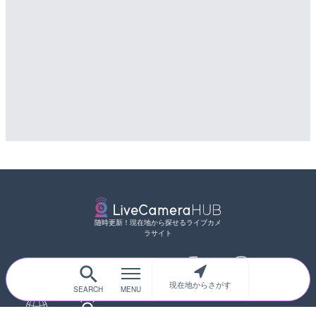
随時更新！現在地から探せるライブカメ
ラサイト
現在地からさがす
サイトTOP
都道府県別
道路
河川
台風情報