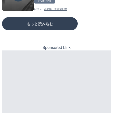
詳細情報
詳細情報
配信元：
高知県土木部河川課
配信元：
配信元：
国土交通省 岩手河川国道事務所
国土交通省 三次河川国道事務所
もっと読み込む
Sponsored Link