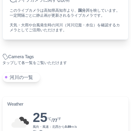
このライブカメラは高知県高知市より、
国分川
を映しています。
一定間隔ごとに静止画が更新されるライブカメラです。
天気・大雨や台風発生時の河川（河川氾濫・水位）を確認するカ
メラとしてご活用いただけます。
Camera Tags
タップして各一覧をご覧いただけます
河川の一覧
Weather
25
°C
°F
/
77
風向・風速：
北西
から
0.89
ｍ/s