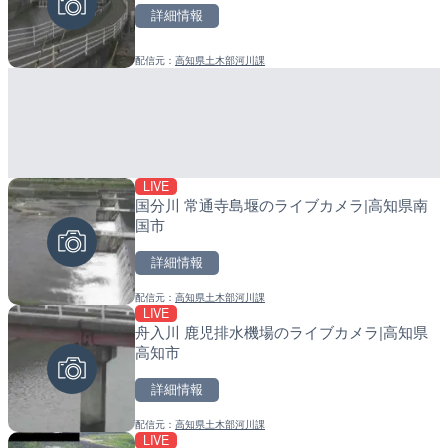
詳細情報
詳細情報
詳細情報
配信元：
高知県土木部河川課
配信元：
配信元：
国土交通省 北上川下流河川事
日高町役場
LIVE
LIVE
LIVE
国分川 常通寺島堰のライブカメラ|高知県南
旧北上川 23.6k右岸のラ
導目木川 花立砂防堰堤下流
国市
谷町
福岡県朝倉市
詳細情報
詳細情報
詳細情報
配信元：
高知県土木部河川課
配信元：
配信元：
国土交通省 北上川下流河川事
福岡県庁県土整備部河川課
LIVE
LIVE
LIVE
舟入川 鹿児排水機場のライブカメラ|高知県
穂波川 秋松橋付近のライブ
常呂川 鹿ノ子ダムのライブ
高知市
塚市
戸町
詳細情報
詳細情報
詳細情報
配信元：
高知県土木部河川課
配信元：
配信元：
国土交通省 遠賀川河川事務所
国土交通省 北海道開発局
LIVE
LIVE
LIVE