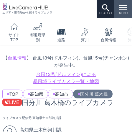
エリア・現在地から探すライブカメラ
サイト
都道府県
TOP
別
道路
河川
台風情報
海
【
台風情報
】 台風13号(ドルフィン)、台風15号(チャンホン)
が発生中。
台風13号(ドルフィン)による
暴風域ライブカメラ一覧・地図
TOP
高知県
高知市
国分川 葛木橋
国分川 葛木橋のライブカメラ
LIVE
ライブカメラ配信元:
高知県土木部河川課
高知県土木部河川課