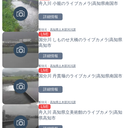
舟入川 小籠のライブカメラ|高知県南国市
東京都道405号外濠環状線
天塩川 岩尾内ダムのライブ
ブカメラ|東京都新宿区
別市
詳細情報
詳細情報
詳細情報
配信元：
高知県土木部河川課
配信元：
配信元：
よつやの窓 TOKYO YOTSUYA LI
国土交通省 北海道開発局
LIVE
LIVE
LIVE
国分川 しものせ大橋のライブカメラ|高知県
国道186号 吉和1のライブ
東京都品川区南大井のライ
高知市
市市
川区
詳細情報
詳細情報
詳細情報
配信元：
高知県土木部河川課
配信元：
配信元：
広島県土木局土木整備部道路整
東京都品川区南大井ライブカメ
LIVE
LIVE
LIVE停止
国分川 丹貫堰のライブカメラ|高知県南国市
石狩川 石狩河口のライブカ
道の駅さがのせきのライブ
市
市
詳細情報
詳細情報
詳細情報
配信元：
高知県土木部河川課
配信元：
配信元：
国土交通省 北海道開発局
道の駅さがのせきPPカム
LIVE
LIVE
LIVE
舟入川 高知県立美術館のライブカメラ|高知
北上川 横石のライブカメラ
松江自動車道 三次東JCT
県高知市
のライブカメラ|広島県三
詳細情報