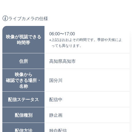
ライブカメラの仕様
06:00〜17:00
映像が視認できる
※
上記はおおよその時間です。季節や天候によ
時間帯
っても異なります。
住所
高知県高知市
映像から
確認できる場所・
国分川
名称
配信ステータス
配信中
配信種別
静止画
配信方法
独自配信