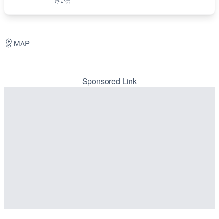
厚い雲
MAP
Sponsored Link