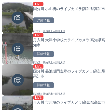
LIVE
LIVE
LIVE
国分川 小山橋のライブカメラ|高知県高知市
多摩川 日野橋水位観測所の
南出川水門付近のライブカ
京都立川市
町
詳細情報
詳細情報
詳細情報
配信元：
高知県土木部河川課
配信元：
配信元：
国土交通省 京浜河川事務所
日高町役場
LIVE
LIVE
LIVE
舟入川 大津小学校のライブカメラ|高知県高
広島県道30号 津田のライ
比井川水門付近から比井崎
知市
日市市
ラ|和歌山県日高町
詳細情報
詳細情報
詳細情報
配信元：
高知県土木部河川課
配信元：
配信元：
広島県土木局土木整備部道路整
日高町役場
LIVE
LIVE
LIVE
国分川 菱池樋門左岸のライブカメラ|高知県
串良川 岡崎のライブカメラ
小浦川水門付近から小浦海
高知市
メラ|和歌山県日高町
詳細情報
詳細情報
詳細情報
配信元：
高知県土木部河川課
配信元：
配信元：
国土交通省 大隅河川国道事務所
日高町役場
LIVE
LIVE
LIVE
舟入川 市川堰のライブカメラ|高知県高知市
旧北上川 神取橋上流のライ
産湯川水門付近のライブカ
石巻市
町