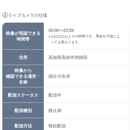
ライブカメラの仕様
00:00〜23:59
映像が視認できる
※
上記はおおよその時間です。季節や天候によ
時間帯
っても異なります。
住所
高知県高知市布師田
映像から
確認できる場所・
国分川右岸
名称
配信ステータス
配信中
配信種別
静止画
配信方法
独自配信