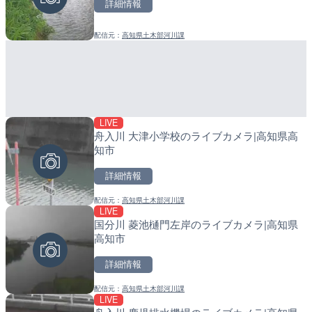
詳細情報
詳細情報
詳細情報
配信元：
高知県土木部河川課
配信元：
配信元：
日本テレビ
日高町役場
LIVE
LIVE
LIVE
舟入川 大津小学校のライブカメラ|高知県高
知床峠展望台・国道334号
導目木川 花立砂防堰堤下流
知市
ラ|北海道羅臼町
福岡県朝倉市
詳細情報
詳細情報
詳細情報
配信元：
高知県土木部河川課
配信元：
配信元：
一般国道334号斜里～ウトロ間
福岡県庁県土整備部河川課
LIVE
LIVE
LIVE
国分川 菱池樋門左岸のライブカメラ|高知県
TBSより羽田空港第1ター
常呂川 鹿ノ子ダムのライブ
高知市
メラ|東京都大田区
戸町
詳細情報
詳細情報
詳細情報
配信元：
高知県土木部河川課
配信元：
配信元：
TBS NEWS DIG Powered by J
国土交通省 北海道開発局
LIVE
LIVE
LIVE