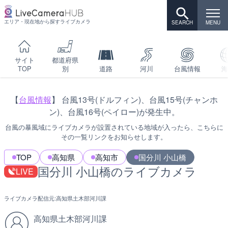
エリア・現在地から探すライブカメラ
サイト
都道府県
TOP
別
道路
河川
台風情報
海
【
台風情報
】 台風13号(ドルフィン)、台風15号(チャンホ
ン)、台風16号(ペイロー)が発生中。
台風の暴風域にライブカメラが設置されている地域が入ったら、こちらに
その一覧リンクをお知らせします。
TOP
高知県
高知市
国分川 小山橋
国分川 小山橋のライブカメラ
LIVE
ライブカメラ配信元:
高知県土木部河川課
高知県土木部河川課