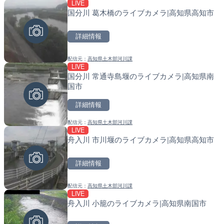
LIVE
LIVE
LIVE
国分川 葛木橋のライブカメラ|高知県高知市
ATISより保土ヶ谷バイパ
南出川水門付近のライブカ
ェンジのライブカメラ|神
町
詳細情報
詳細情報
詳細情報
配信元：
高知県土木部河川課
配信元：
配信元：
日本エンタープライズ株式会社
日高町役場
LIVE
LIVE
LIVE
国分川 常通寺島堰のライブカメラ|高知県南
日本全国・緊急地震速報の
比井川水門付近から比井崎
国市
ラ|和歌山県日高町
詳細情報
詳細情報
詳細情報
配信元：
高知県土木部河川課
配信元：
配信元：
株式会社ティーファイブプロジ
日高町役場
LIVE
LIVE終了
LIVE
舟入川 市川堰のライブカメラ|高知県高知市
水晶浜海水浴場のライブカ
小浦川水門付近から小浦海
メラ|和歌山県日高町
詳細情報
詳細情報
詳細情報
配信元：
高知県土木部河川課
配信元：
配信元：
美浜町
日高町役場
LIVE
LIVE
LIVE
舟入川 小籠のライブカメラ|高知県南国市
羽田空港第2旅客ターミナ
産湯川水門付近のライブカ
メラ|東京都大田区
町