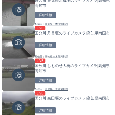
舟入川 鹿児排水機場のライブカメラ|高知県
知内川 上開田橋のライブカ
天塩川 岩尾内ダムのライブ
高知市
市
別市
詳細情報
詳細情報
詳細情報
配信元：
高知県土木部河川課
配信元：
配信元：
高島市役所 政策部 危機管理局
国土交通省 北海道開発局
LIVE
LIVE
LIVE
国分川 丹貫堰のライブカメラ|高知県南国市
ごろごろ茶屋のライブカメ
東京都品川区南大井のライ
川区
詳細情報
詳細情報
詳細情報
配信元：
高知県土木部河川課
配信元：
配信元：
天川村役場
東京都品川区南大井ライブカメ
LIVE
LIVE
LIVE停止
国分川 しものせ大橋のライブカメラ|高知県
国道406号 菅平のライブ
道の駅さがのせきのライブ
高知市
市
詳細情報
詳細情報
詳細情報
配信元：
高知県土木部河川課
配信元：
配信元：
長野県庁
道の駅さがのせきPPカム
LIVE
LIVE
LIVE
国分川 森田堰のライブカメラ|高知県南国市
水窪川 水窪大橋のライブカ
松江自動車道 三次東JCT
市
のライブカメラ|広島県三
詳細情報
詳細情報
詳細情報