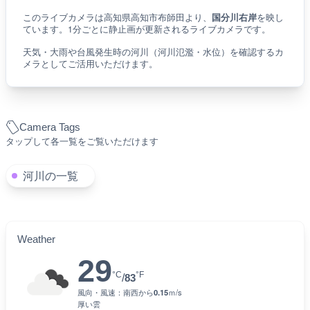
このライブカメラは高知県高知市布師田より、
国分川右岸
を映し
ています。1分ごとに静止画が更新されるライブカメラです。
天気・大雨や台風発生時の河川（河川氾濫・水位）を確認するカ
メラとしてご活用いただけます。
Camera Tags
タップして各一覧をご覧いただけます
河川の一覧
Weather
29
°C
°F
/
83
風向・風速：
南西
から
0.15
ｍ/s
厚い雲