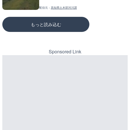
配信元：
高知県土木部河川課
配信元：
配信元：
静岡県交通基盤部河川砂防局土
国土交通省 三次河川国道事務所
もっと読み込む
Sponsored Link