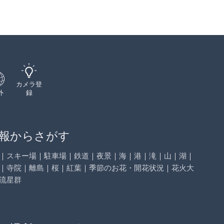
カメラ登
外
録
報からさがす
｜
スキー場
｜
駐車場
｜
鉄道
｜
夜景
｜
海
｜
港
｜
滝
｜
山
｜
湖
｜
｜
寺院
｜
離島
｜
桜
｜
紅葉
｜
季節のお花・開花状況
｜
花火大
流星群