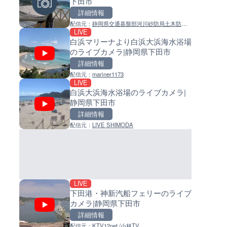
下田市
島県徳之島町
イブカメラ|和歌山県日高町
詳細情報
詳細情報
詳細情報
配信元：
静岡県交通基盤部河川砂防局土木防災
配信元：
配信元：
Tokki Works
日高町役場
LIVE
LIVE
LIVE
課
白浜マリーナより白浜大浜海水浴場
羽田空港第2旅客ターミナルか
小浦川水門付近から小浦海水
のライブカメラ|静岡県下田市
ライブカメラ|東京都大田区
ライブカメラ|和歌山県日高町
詳細情報
詳細情報
詳細情報
配信元：
mariner1173
配信元：
配信元：
日本テレビ
日高町役場
LIVE
LIVE
LIVE
白浜大浜海水浴場のライブカメラ|
日本全国・緊急地震速報のラ
産湯川水門付近のライブカメラ
静岡県下田市
カメラ
歌山県日高町
詳細情報
詳細情報
詳細情報
配信元：
LIVE SHIMODA
配信元：
配信元：
株式会社ティーファイブプロジ
日高町役場
LIVE
LIVE停止
LIVE
下田港・神新汽船フェリーのライブ
内海海水浴場のライブカメラ|
導目木川 花立砂防堰堤下流の
カメラ|静岡県下田市
県南知多町
ブカメラ|福岡県朝倉市
詳細情報
詳細情報
詳細情報
配信元：
KTV12net /小林TV
配信元：
配信元：
南知多町観光協会
福岡県庁県土整備部河川課