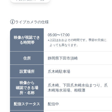
ライブカメラの仕様
05:00〜17:00
映像が視認でき
※
上記はおおよその時間です。季節や天候に
る時間帯
よっても異なります。
住所
静岡県下田市須崎
設置場所
爪木崎駐車場
映像から
爪木崎、下田爪木崎水仙まつり、爪
確認できる場
木崎海水浴場、相模灘
所・名称
配信ステータス
配信中