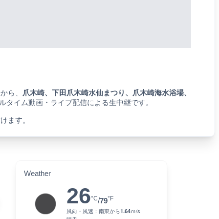
場から、
爪木崎、下田爪木崎水仙まつり、爪木崎海水浴場、
リアルタイム動画・ライブ配信による生中継です。
だけます。
Weather
26
°C
°F
/
79
風向・風速：
南東
から
1.64
ｍ/s