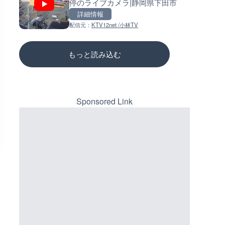
停のライブカメラ|静岡県下田市
群馬県高崎市
ーチェンジのライブカメラ|広
三次市
詳細情報
詳細情報
詳細情報
配信元：
KTV12net /小林TV
配信元：
配信元：
榛名湖ロマンス亭
国土交通省 三次河川国道事務所
もっと読み込む
Sponsored Link