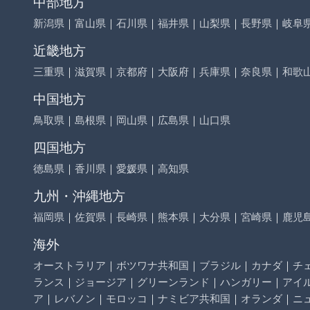
中部地方
新潟県
｜
富山県
｜
石川県
｜
福井県
｜
山梨県
｜
長野県
｜
岐阜
近畿地方
三重県
｜
滋賀県
｜
京都府
｜
大阪府
｜
兵庫県
｜
奈良県
｜
和歌
中国地方
鳥取県
｜
島根県
｜
岡山県
｜
広島県
｜
山口県
四国地方
徳島県
｜
香川県
｜
愛媛県
｜
高知県
九州・沖縄地方
福岡県
｜
佐賀県
｜
長崎県
｜
熊本県
｜
大分県
｜
宮崎県
｜
鹿児
海外
オーストラリア
｜
ボツワナ共和国
｜
ブラジル
｜
カナダ
｜
チ
ランス
｜
ジョージア
｜
グリーンランド
｜
ハンガリー
｜
アイ
ア
｜
レバノン
｜
モロッコ
｜
ナミビア共和国
｜
オランダ
｜
ニ