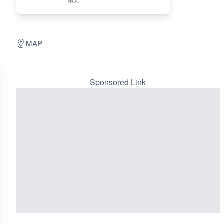
晴天
MAP
Sponsored Link