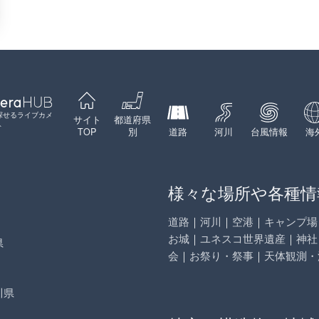
探せるライブカメ
サイト
都道府県
ト
TOP
別
道路
河川
台風情報
海
様々な場所や各種情
道路
｜
河川
｜
空港
｜
キャンプ場
お城
｜
ユネスコ世界遺産
｜
神社
県
会
｜
お祭り・祭事
｜
天体観測・
川県