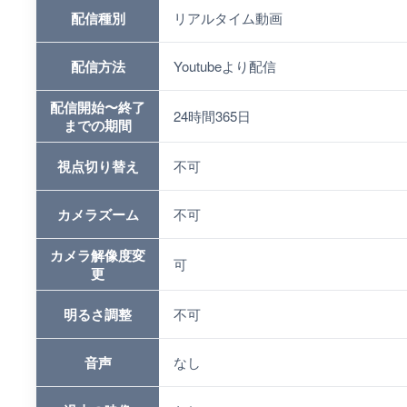
配信種別
リアルタイム動画
配信方法
Youtubeより配信
配信開始〜終了
24時間365日
までの期間
視点切り替え
不可
カメラズーム
不可
カメラ解像度変
可
更
明るさ調整
不可
音声
なし