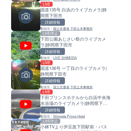
LIVE
LIVE
LIVE
国道135号 白浜のライブカメラ|静
手結港(YASU海の駅クラブ)の
常呂川 鹿ノ子ダムのライブカメ
岡県下田市
ブカメラ|高知県香南市
北海道置戸町
詳細情報
詳細情報
詳細情報
配信元：
国土交通省 下田土木事務所
配信元：
配信元：
YASU海の駅CLUB
国土交通省 北海道開発局
LIVE停止
LIVE
LIVE
下田公園あじさい祭のライブカメ
Impaxビル付近から歌舞伎町
天塩川 岩尾内ダムのライブカメ
ラ|静岡県下田市
のライブカメラ|東京都新宿区
北海道士別市
詳細情報
詳細情報
詳細情報
配信元：
LIVE SHIMODA
配信元：
配信元：
歌舞伎町ゴジラ前ライブ
国土交通省 北海道開発局
LIVE
LIVE
LIVE
国道136号 一丁目のライブカメラ|
RBCより那覇空港のライブカメ
東京都品川区南大井のライブ
静岡県下田市
沖縄県那覇市
ラ|東京都品川区
詳細情報
詳細情報
詳細情報
配信元：
国土交通省 下田土木事務所
配信元：
配信元：
【琉球放送】RBC NEWS
東京都品川区南大井ライブカメ
LIVE
LIVE
LIVE停止
下田プリンスホテルから白浜中央海
知内川 上開田橋のライブカメラ
道の駅さがのせきのライブカメ
水浴場のライブカメラ|静岡県下田
賀県高島市
大分県大分市
市
詳細情報
詳細情報
詳細情報
配信元：
Shimoda Prince Hotel
配信元：
配信元：
高島市役所 政策部 危機管理局
道の駅さがのせきPPカム
LIVE停止
LIVE終了
LIVE
小林TVより伊豆急下田駅前・バス
榛名湖ロマンス亭のライブカメ
松江自動車道 三次東JCT・イ