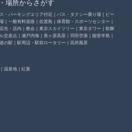
・場所からさがす
ス・パーキングエリア付近
｜
バス・タクシー乗り場
｜
ビー
場
｜
一般有料道路
｜
佐渡島
｜
体育館・スポーツセンター
｜
店先・店内
｜
教会
｜
東京スカイツリー
｜
東京タワー
｜
歌舞
ル交差点
｜
瀬戸内海
｜
美ヶ原高原
｜
羽田空港
｜
能登半島
｜
道の駅
｜
駅周辺・駅前ロータリー
｜
高所風景
｜
温泉地
｜
紅葉