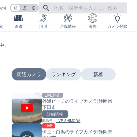
がす
別
道路
河川
台風情報
海外
カメラ登録
生中。
周辺カメラ
ランキング
新着
LIVE停止
LIVE
LIVE
外浦ビーチのライブカメラ|静岡県
沖永良部島海岸のライブカメラ
南出川水門付近のライブカメラ
下田市
児島県和泊町
歌山県日高町
詳細情報
詳細情報
詳細情報
配信元：
LIVE SHIMODA
配信元：
配信元：
和泊町
日高町役場
LIVE
LIVE
LIVE
伊豆・白浜のライブカメラ|静岡県
徳之島町亀津のライブカメラ|
比井川水門付近から比井崎海