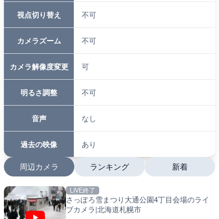
視点切り替え
不可
カメラズーム
不可
カメラ解像度変更
可
明るさ調整
不可
音声
なし
過去の映像
あり
周辺カメラ
ランキング
新着
LIVE終了
LIVE
LIVE
さっぽろ雪まつり大通公園4丁目会場のライ
沖永良部島海岸のライブカ
南出川水門付近のライブカ
ブカメラ|北海道札幌市
町
町