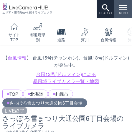
エリア・現在地から探すライブカメラ
サイト
都道府県
TOP
別
道路
河川
台風情報
海
【
台風情報
】 台風15号(チャンホン)、台風13号(ドルフィン)
が発生中。
台風13号(ドルフィン)による
暴風域ライブカメラ一覧・地図
TOP
北海道
札幌市
さっぽろ雪まつり大通公園6丁目会場
LIVE終了
さっぽろ雪まつり大通公園6丁目会場の
ライブカメラ
このカメラはライブが終了しました。