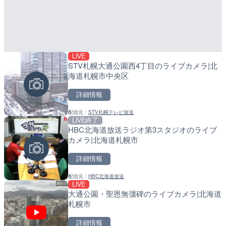
LIVE
LIVE
LIVE
STV札幌大通公園西4丁目のライブカメラ|北
羽田空港第2旅客ターミナ
導目木川 花立砂防堰堤下流
海道札幌市中央区
メラ|東京都大田区
福岡県朝倉市
詳細情報
詳細情報
詳細情報
配信元：
STV札幌テレビ放送
配信元：
配信元：
日本テレビ
福岡県庁県土整備部河川課
LIVE終了
LIVE
LIVE
HBC北海道放送ラジオ第3スタジオのライブ
日本全国・緊急地震速報の
常呂川 鹿ノ子ダムのライブ
カメラ|北海道札幌市
戸町
詳細情報
詳細情報
詳細情報
配信元：
HBC北海道放送
配信元：
配信元：
株式会社ティーファイブプロジ
国土交通省 北海道開発局
LIVE
LIVE終了
LIVE
大通公園・聖恩無彊碑のライブカメラ|北海道
東京タワーと竹芝桟橋のラ
天塩川 岩尾内ダムのライブ
札幌市
港区
別市
詳細情報
詳細情報
詳細情報