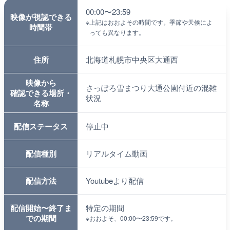
00:00〜23:59
映像が視認できる
※
上記はおおよその時間です。季節や天候によ
時間帯
っても異なります。
住所
北海道札幌市中央区大通西
映像から
さっぽろ雪まつり大通公園付近の混雑
確認できる場所・
状況
名称
配信ステータス
停止中
配信種別
リアルタイム動画
配信方法
Youtubeより配信
配信開始〜終了ま
特定の期間
での期間
※
おおよそ、00:00〜23:59です。