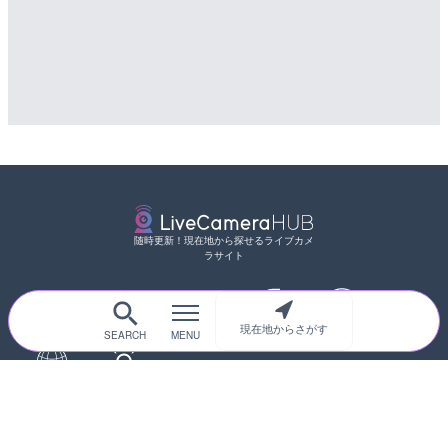
随時更新！現在地から探せるライブカメ
ラサイト
現在地からさがす
サイトTOP
都道府県別
道路
河川
台風情報
海外
カメラ登録