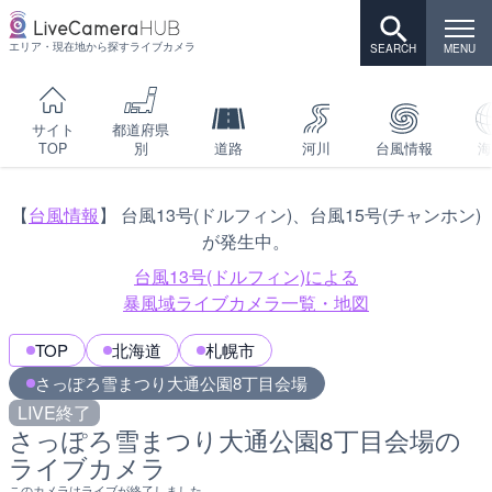
エリア・現在地から探すライブカメラ
サイト
都道府県
TOP
別
道路
河川
台風情報
海
【
台風情報
】 台風13号(ドルフィン)、台風15号(チャンホン)
が発生中。
台風13号(ドルフィン)による
暴風域ライブカメラ一覧・地図
TOP
北海道
札幌市
さっぽろ雪まつり大通公園8丁目会場
LIVE終了
さっぽろ雪まつり大通公園8丁目会場の
ライブカメラ
このカメラはライブが終了しました。