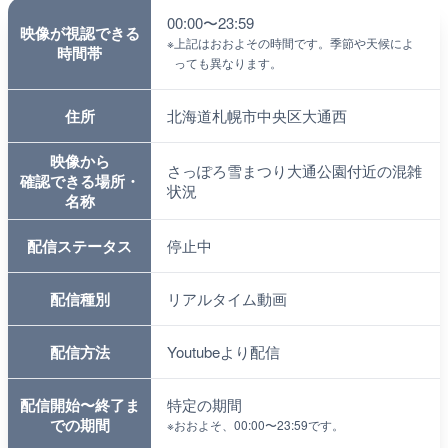
00:00〜23:59
映像が視認できる
※
上記はおおよその時間です。季節や天候によ
時間帯
っても異なります。
住所
北海道札幌市中央区大通西
映像から
さっぽろ雪まつり大通公園付近の混雑
確認できる場所・
状況
名称
配信ステータス
停止中
配信種別
リアルタイム動画
配信方法
Youtubeより配信
配信開始〜終了ま
特定の期間
での期間
※
おおよそ、00:00〜23:59です。