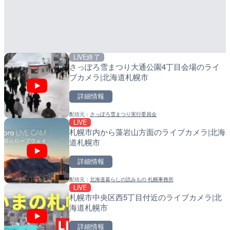
LIVE終了
LIVE
LIVE
さっぽろ雪まつり大通公園4丁目会場のライ
国道406号 菅平のライブ
導目木川 花立砂防堰堤下流
ブカメラ|北海道札幌市
福岡県朝倉市
詳細情報
詳細情報
詳細情報
配信元：
さっぽろ雪まつり実行委員会
配信元：
配信元：
長野県庁
福岡県庁県土整備部河川課
LIVE
LIVE
LIVE
札幌市内から藻岩山方面のライブカメラ|北海
ごろごろ茶屋のライブカメ
常呂川 鹿ノ子ダムのライブ
道札幌市
戸町
詳細情報
詳細情報
詳細情報
配信元：
北海道暮らしの読みもの 札幌事務所
配信元：
配信元：
天川村役場
国土交通省 北海道開発局
LIVE
LIVE
LIVE
札幌市中央区西5丁目付近のライブカメラ|北
淡路島モンキーセンターの
天塩川 岩尾内ダムのライブ
海道札幌市
県洲本市
別市
詳細情報
詳細情報
詳細情報