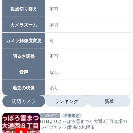
視点切り替え
不可
カメラズーム
不可
カメラ解像度変更
可
明るさ調整
不可
音声
なし
過去の映像
あり
周辺カメラ
ランキング
新着
LIVE終了
冬季限定
LIVE
LIVE
HTBよりさっぽろ雪まつり大通8丁目会場の
日本全国・緊急地震速報の
南出川水門付近のライブカ
ライブカメラ|北海道札幌市
町