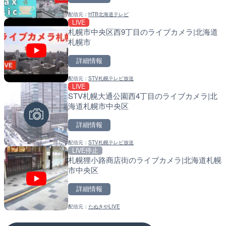
配信元：
HTB北海道テレビ
配信元：
配信元：
淡路ザル
国土交通省 北海道開発局
LIVE
LIVE
LIVE
札幌市中央区西9丁目のライブカメラ|北海道
錦川 錦帯橋(錦帯橋のう飼
東京都品川区南大井のライ
札幌市
メラ|山口県岩国市
川区
詳細情報
詳細情報
詳細情報
配信元：
STV札幌テレビ放送
配信元：
配信元：
アイ・キャン制作G
東京都品川区南大井ライブカメ
LIVE
LIVE終了
LIVE停止
STV札幌大通公園西4丁目のライブカメラ|北
熊谷花火大会のライブカメ
道の駅さがのせきのライブ
海道札幌市中央区
市
詳細情報
詳細情報
詳細情報
配信元：
STV札幌テレビ放送
配信元：
配信元：
J:COMチャンネル・J:COMテ
道の駅さがのせきPPカム
LIVE停止
LIVE
LIVE
札幌狸小路商店街のライブカメラ|北海道札幌
長良川 金華橋北交差点のラ
松江自動車道 三次東JCT
市中央区
県岐阜市
のライブカメラ|広島県三
詳細情報
詳細情報
詳細情報
配信元：
たぬきやLIVE
配信元：
配信元：
シーシーエヌ
国土交通省 三次河川国道事務所