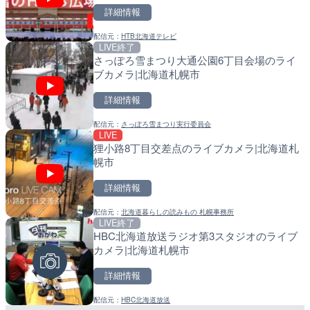
詳細情報
詳細情報
詳細情報
配信元：
HTB北海道テレビ
配信元：
配信元：
株式会社ティーファイブプロジ
日高町役場
LIVE終了
LIVE
LIVE
さっぽろ雪まつり大通公園6丁目会場のライ
羽田空港第2旅客ターミナ
比井川水門付近から比井崎
ブカメラ|北海道札幌市
メラ|東京都大田区
ラ|和歌山県日高町
詳細情報
詳細情報
詳細情報
配信元：
さっぽろ雪まつり実行委員会
配信元：
配信元：
日本テレビ
日高町役場
LIVE
LIVE
LIVE
狸小路8丁目交差点のライブカメラ|北海道札
Impaxビル付近から歌舞
小浦川水門付近から小浦海
幌市
カメラ|東京都新宿区
メラ|和歌山県日高町
詳細情報
詳細情報
詳細情報
配信元：
北海道暮らしの読みもの 札幌事務所
配信元：
配信元：
歌舞伎町ゴジラ前ライブ
日高町役場
LIVE終了
LIVE終了
LIVE
HBC北海道放送ラジオ第3スタジオのライブ
ぎふ長良川花火大会のライ
産湯川水門付近のライブカ
カメラ|北海道札幌市
阜市
町
詳細情報
詳細情報
詳細情報
配信元：
HBC北海道放送
配信元：
配信元：
Japan Explorers
日高町役場